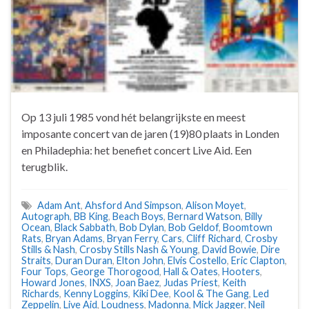
Op 13 juli 1985 vond hét belangrijkste en meest
imposante concert van de jaren (19)80 plaats in Londen
en Philadephia: het benefiet concert Live Aid. Een
terugblik.
Adam Ant
,
Ahsford And Simpson
,
Alison Moyet
,
Autograph
,
BB King
,
Beach Boys
,
Bernard Watson
,
Billy
Ocean
,
Black Sabbath
,
Bob Dylan
,
Bob Geldof
,
Boomtown
Rats
,
Bryan Adams
,
Bryan Ferry
,
Cars
,
Cliff Richard
,
Crosby
Stills & Nash
,
Crosby Stills Nash & Young
,
David Bowie
,
Dire
Straits
,
Duran Duran
,
Elton John
,
Elvis Costello
,
Eric Clapton
,
Four Tops
,
George Thorogood
,
Hall & Oates
,
Hooters
,
Howard Jones
,
INXS
,
Joan Baez
,
Judas Priest
,
Keith
Richards
,
Kenny Loggins
,
Kiki Dee
,
Kool & The Gang
,
Led
Zeppelin
,
Live Aid
,
Loudness
,
Madonna
,
Mick Jagger
,
Neil