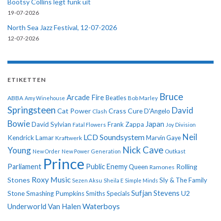
Bootsy Collins legt funk uit
19-07-2026
North Sea Jazz Festival, 12-07-2026
12-07-2026
ETIKETTEN
Bruce
Arcade Fire
ABBA
Beatles
Amy Winehouse
Bob Marley
Springsteen
David
Cat Power
Crass
Cure
D'Angelo
Clash
Bowie
Japan
David Sylvian
Frank Zappa
Fatal Flowers
Joy Division
Neil
LCD Soundsystem
Kendrick Lamar
Kraftwerk
Marvin Gaye
Nick Cave
Young
New Order
New Power Generation
Outkast
Prince
Parliament
Public Enemy
Rolling
Queen
Ramones
Roxy Music
Stones
Sly & The Family
Sezen Aksu
Sheila E
Simple Minds
Sufjan Stevens
U2
Stone
Smashing Pumpkins
Smiths
Specials
Underworld
Van Halen
Waterboys