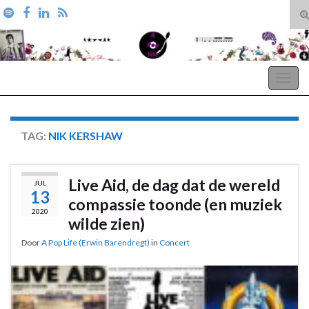
T
zo
Search for:
A Pop Life
Togg
navig
TAG:
NIK KERSHAW
Live Aid, de dag dat de wereld
JUL
13
compassie toonde (en muziek
2020
wilde zien)
Door
A Pop Life (Erwin Barendregt)
in
Concert