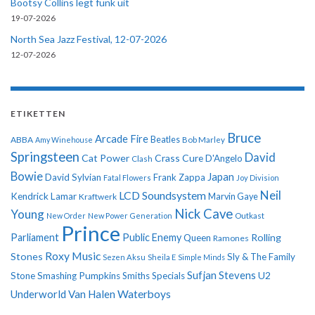
Bootsy Collins legt funk uit
19-07-2026
North Sea Jazz Festival, 12-07-2026
12-07-2026
ETIKETTEN
Bruce
Arcade Fire
ABBA
Beatles
Amy Winehouse
Bob Marley
Springsteen
David
Cat Power
Crass
Cure
D'Angelo
Clash
Bowie
Japan
David Sylvian
Frank Zappa
Fatal Flowers
Joy Division
Neil
LCD Soundsystem
Kendrick Lamar
Kraftwerk
Marvin Gaye
Nick Cave
Young
New Order
New Power Generation
Outkast
Prince
Parliament
Public Enemy
Rolling
Queen
Ramones
Roxy Music
Stones
Sly & The Family
Sezen Aksu
Sheila E
Simple Minds
Sufjan Stevens
U2
Stone
Smashing Pumpkins
Smiths
Specials
Underworld
Van Halen
Waterboys