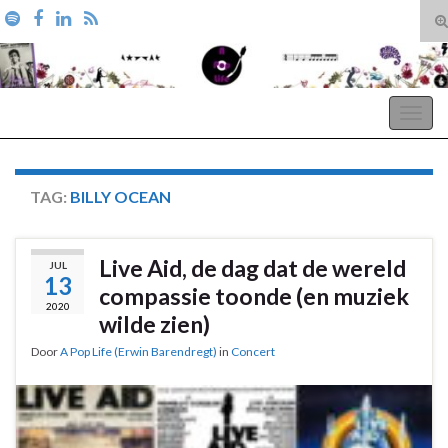
T
zo
Search for:
A Pop Life
Togg
navig
TAG:
BILLY OCEAN
Live Aid, de dag dat de wereld
JUL
13
compassie toonde (en muziek
2020
wilde zien)
Door
A Pop Life (Erwin Barendregt)
in
Concert