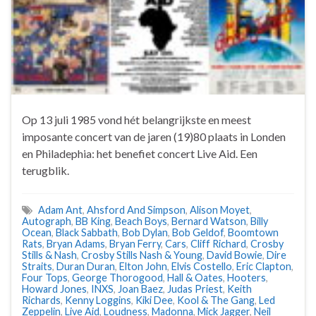
Op 13 juli 1985 vond hét belangrijkste en meest
imposante concert van de jaren (19)80 plaats in Londen
en Philadephia: het benefiet concert Live Aid. Een
terugblik.
Adam Ant
,
Ahsford And Simpson
,
Alison Moyet
,
Autograph
,
BB King
,
Beach Boys
,
Bernard Watson
,
Billy
Ocean
,
Black Sabbath
,
Bob Dylan
,
Bob Geldof
,
Boomtown
Rats
,
Bryan Adams
,
Bryan Ferry
,
Cars
,
Cliff Richard
,
Crosby
Stills & Nash
,
Crosby Stills Nash & Young
,
David Bowie
,
Dire
Straits
,
Duran Duran
,
Elton John
,
Elvis Costello
,
Eric Clapton
,
Four Tops
,
George Thorogood
,
Hall & Oates
,
Hooters
,
Howard Jones
,
INXS
,
Joan Baez
,
Judas Priest
,
Keith
Richards
,
Kenny Loggins
,
Kiki Dee
,
Kool & The Gang
,
Led
Zeppelin
,
Live Aid
,
Loudness
,
Madonna
,
Mick Jagger
,
Neil