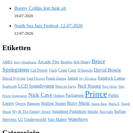
Bootsy Collins legt funk uit
19-07-2026
North Sea Jazz Festival, 12-07-2026
12-07-2026
Etiketten
Bruce
Arcade Fire
ABBA
Beatles
Bob Marley
Amy Winehouse
Springsteen
David Bowie
Cat Power
Crass
Cure
D'Angelo
Clash
Japan
David Sylvian
Frank Zappa
Kendrick Lamar
Fatal Flowers
Joy Division
Neil Young
LCD Soundsystem
Kraftwerk
Marvin Gaye
New
New Order
Prince
Nick Cave
Parliament
Public
Power Generation
Outkast
Roxy Music
Enemy
Rolling Stones
Queen
Ramones
Sezen Aksu
Sheila E
Simple
Sufjan
Sly & The Family Stone
Smashing Pumpkins
Smiths
Specials
Minds
Waterboys
Stevens
Underworld
Van Halen
U2
Categorieën