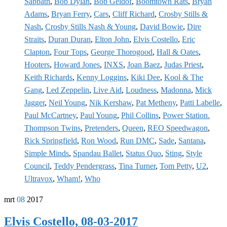
Sabbath
,
Bob Dylan
,
Bob Geldof
,
Boomtown Rats
,
Bryan
Adams
,
Bryan Ferry
,
Cars
,
Cliff Richard
,
Crosby Stills &
Nash
,
Crosby Stills Nash & Young
,
David Bowie
,
Dire
Straits
,
Duran Duran
,
Elton John
,
Elvis Costello
,
Eric
Clapton
,
Four Tops
,
George Thorogood
,
Hall & Oates
,
Hooters
,
Howard Jones
,
INXS
,
Joan Baez
,
Judas Priest
,
Keith Richards
,
Kenny Loggins
,
Kiki Dee
,
Kool & The
Gang
,
Led Zeppelin
,
Live Aid
,
Loudness
,
Madonna
,
Mick
Jagger
,
Neil Young
,
Nik Kershaw
,
Pat Metheny
,
Patti Labelle
,
Paul McCartney
,
Paul Young
,
Phil Collins
,
Power Station.
Thompson Twins
,
Pretenders
,
Queen
,
REO Speedwagon
,
Rick Springfield
,
Ron Wood
,
Run DMC
,
Sade
,
Santana
,
Simple Minds
,
Spandau Ballet
,
Status Quo
,
Sting
,
Style
Council
,
Teddy Pendergrass
,
Tina Turner
,
Tom Petty
,
U2
,
Ultravox
,
Wham!
,
Who
mrt
08
2017
Elvis Costello, 08-03-2017