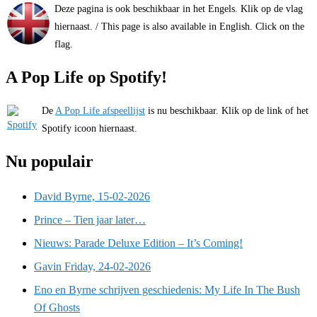
Deze pagina is ook beschikbaar in het Engels. Klik op de vlag
hiernaast. / This page is also available in English. Click on the
flag.
A Pop Life op Spotify!
De
A Pop Life afspeellijst
is nu beschikbaar. Klik op de link of het
Spotify icoon hiernaast.
Nu populair
David Byrne, 15-02-2026
Prince – Tien jaar later…
Nieuws: Parade Deluxe Edition – It’s Coming!
Gavin Friday, 24-02-2026
Eno en Byrne schrijven geschiedenis: My Life In The Bush
Of Ghosts