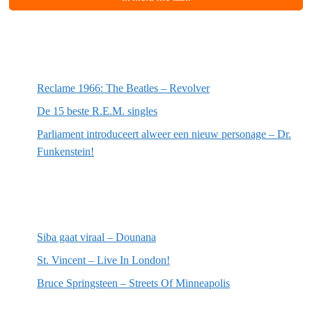
Meest recente berichten
Reclame 1966: The Beatles – Revolver
De 15 beste R.E.M. singles
Parliament introduceert alweer een nieuw personage – Dr.
Funkenstein!
Meest recente recensies
Siba gaat viraal – Dounana
St. Vincent – Live In London!
Bruce Springsteen – Streets Of Minneapolis