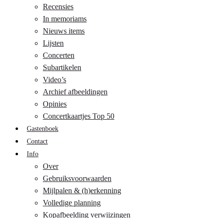
Recensies
In memoriams
Nieuws items
Lijsten
Concerten
Subartikelen
Video’s
Archief afbeeldingen
Opinies
Concertkaartjes Top 50
Gastenboek
Contact
Info
Over
Gebruiksvoorwaarden
Mijlpalen & (h)erkenning
Volledige planning
Kopafbeelding verwijzingen