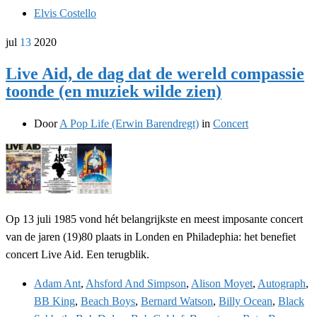
Elvis Costello
jul
13
2020
Live Aid, de dag dat de wereld compassie
toonde (en muziek wilde zien)
Door
A Pop Life (Erwin Barendregt)
in
Concert
Op 13 juli 1985 vond hét belangrijkste en meest imposante concert
van de jaren (19)80 plaats in Londen en Philadephia: het benefiet
concert Live Aid. Een terugblik.
Adam Ant
,
Ahsford And Simpson
,
Alison Moyet
,
Autograph
,
BB King
,
Beach Boys
,
Bernard Watson
,
Billy Ocean
,
Black