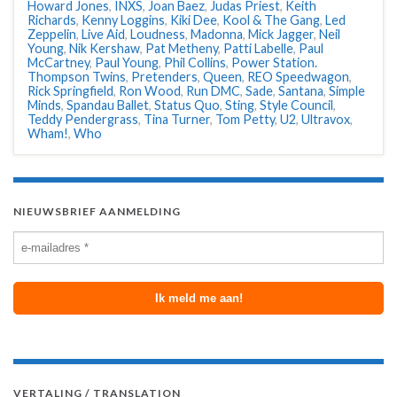
Howard Jones
,
INXS
,
Joan Baez
,
Judas Priest
,
Keith
Richards
,
Kenny Loggins
,
Kiki Dee
,
Kool & The Gang
,
Led
Zeppelin
,
Live Aid
,
Loudness
,
Madonna
,
Mick Jagger
,
Neil
Young
,
Nik Kershaw
,
Pat Metheny
,
Patti Labelle
,
Paul
McCartney
,
Paul Young
,
Phil Collins
,
Power Station.
Thompson Twins
,
Pretenders
,
Queen
,
REO Speedwagon
,
Rick Springfield
,
Ron Wood
,
Run DMC
,
Sade
,
Santana
,
Simple
Minds
,
Spandau Ballet
,
Status Quo
,
Sting
,
Style Council
,
Teddy Pendergrass
,
Tina Turner
,
Tom Petty
,
U2
,
Ultravox
,
Wham!
,
Who
NIEUWSBRIEF AANMELDING
VERTALING / TRANSLATION