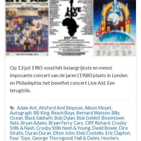
Op 13 juli 1985 vond hét belangrijkste en meest
imposante concert van de jaren (19)80 plaats in Londen
en Philadephia: het benefiet concert Live Aid. Een
terugblik.
Adam Ant
,
Ahsford And Simpson
,
Alison Moyet
,
Autograph
,
BB King
,
Beach Boys
,
Bernard Watson
,
Billy
Ocean
,
Black Sabbath
,
Bob Dylan
,
Bob Geldof
,
Boomtown
Rats
,
Bryan Adams
,
Bryan Ferry
,
Cars
,
Cliff Richard
,
Crosby
Stills & Nash
,
Crosby Stills Nash & Young
,
David Bowie
,
Dire
Straits
,
Duran Duran
,
Elton John
,
Elvis Costello
,
Eric Clapton
,
Four Tops
,
George Thorogood
,
Hall & Oates
,
Hooters
,