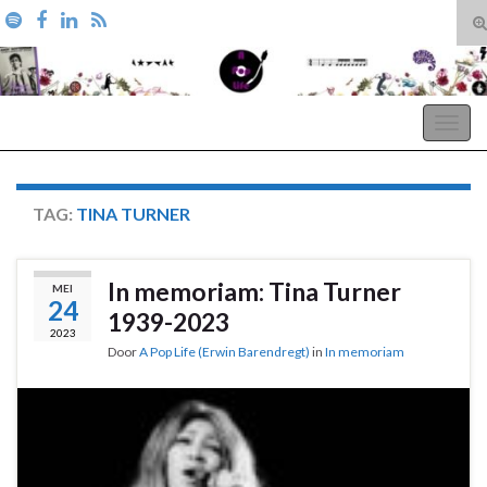
T
zo
Search for:
A Pop Life
Togg
navig
TAG:
TINA TURNER
In memoriam: Tina Turner
MEI
24
1939-2023
2023
Door
A Pop Life (Erwin Barendregt)
in
In memoriam