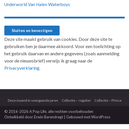
Underworld
Van Halen
Waterboys
Deze site maakt gebruik van cookies. Door deze site te
gebruiken ben je daarmee akkoord. Voor een toelichting op
het gebruik daarvan en andere gegevens (zoals aanmelding
voor de nieuwsbrief) verwijs ik graag naar de
Privacyverklaring.
Deze maand in voorgaande jaren
Collectie – regulier
Collectie – Prince
© 2016-2026 A Pop Life
, alle rechten voorbehouden
Ontwikkeld door
Erwin Barendregt
| Gebouwd met
WordPress