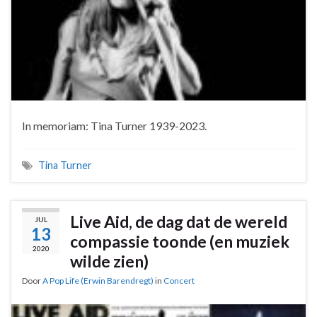
In memoriam: Tina Turner 1939-2023.
Tina Turner
Live Aid, de dag dat de wereld
JUL
13
compassie toonde (en muziek
2020
wilde zien)
Door
A Pop Life (Erwin Barendregt)
in
Concert