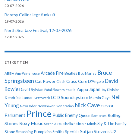
20-07-2026
Bootsy Collins legt funk uit
19-07-2026
North Sea Jazz Festival, 12-07-2026
12-07-2026
ETIKETTEN
Bruce
Arcade Fire
ABBA
Beatles
Amy Winehouse
Bob Marley
Springsteen
David
Cat Power
Crass
Cure
D'Angelo
Clash
Bowie
Japan
David Sylvian
Frank Zappa
Fatal Flowers
Joy Division
Neil
LCD Soundsystem
Kendrick Lamar
Kraftwerk
Marvin Gaye
Nick Cave
Young
New Order
New Power Generation
Outkast
Prince
Parliament
Public Enemy
Rolling
Queen
Ramones
Roxy Music
Stones
Sly & The Family
Sezen Aksu
Sheila E
Simple Minds
Sufjan Stevens
U2
Stone
Smashing Pumpkins
Smiths
Specials