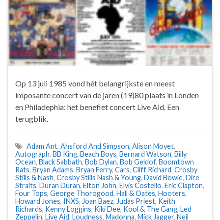
Op 13 juli 1985 vond hét belangrijkste en meest
imposante concert van de jaren (19)80 plaats in Londen
en Philadephia: het benefiet concert Live Aid. Een
terugblik.
Adam Ant
,
Ahsford And Simpson
,
Alison Moyet
,
Autograph
,
BB King
,
Beach Boys
,
Bernard Watson
,
Billy
Ocean
,
Black Sabbath
,
Bob Dylan
,
Bob Geldof
,
Boomtown
Rats
,
Bryan Adams
,
Bryan Ferry
,
Cars
,
Cliff Richard
,
Crosby
Stills & Nash
,
Crosby Stills Nash & Young
,
David Bowie
,
Dire
Straits
,
Duran Duran
,
Elton John
,
Elvis Costello
,
Eric Clapton
,
Four Tops
,
George Thorogood
,
Hall & Oates
,
Hooters
,
Howard Jones
,
INXS
,
Joan Baez
,
Judas Priest
,
Keith
Richards
,
Kenny Loggins
,
Kiki Dee
,
Kool & The Gang
,
Led
Zeppelin
,
Live Aid
,
Loudness
,
Madonna
,
Mick Jagger
,
Neil