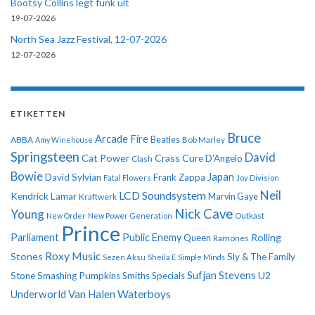
Bootsy Collins legt funk uit
19-07-2026
North Sea Jazz Festival, 12-07-2026
12-07-2026
ETIKETTEN
Bruce
Arcade Fire
ABBA
Beatles
Amy Winehouse
Bob Marley
Springsteen
David
Cat Power
Crass
Cure
D'Angelo
Clash
Bowie
Japan
David Sylvian
Frank Zappa
Fatal Flowers
Joy Division
Neil
LCD Soundsystem
Kendrick Lamar
Kraftwerk
Marvin Gaye
Nick Cave
Young
New Order
New Power Generation
Outkast
Prince
Parliament
Public Enemy
Rolling
Queen
Ramones
Roxy Music
Stones
Sly & The Family
Sezen Aksu
Sheila E
Simple Minds
Sufjan Stevens
U2
Stone
Smashing Pumpkins
Smiths
Specials
Underworld
Van Halen
Waterboys