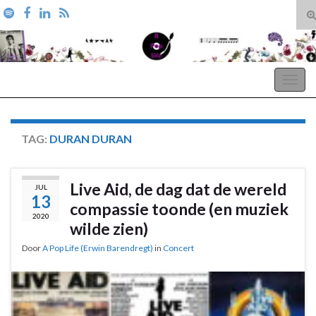
T
zo
Search for:
A Pop Life
Togg
navig
TAG:
DURAN DURAN
Live Aid, de dag dat de wereld
JUL
13
compassie toonde (en muziek
2020
wilde zien)
Door
A Pop Life (Erwin Barendregt)
in
Concert