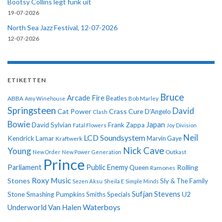
Bootsy Collins legt funk uit
19-07-2026
North Sea Jazz Festival, 12-07-2026
12-07-2026
ETIKETTEN
Bruce
Arcade Fire
ABBA
Beatles
Amy Winehouse
Bob Marley
Springsteen
David
Cat Power
Crass
Cure
D'Angelo
Clash
Bowie
Japan
David Sylvian
Frank Zappa
Fatal Flowers
Joy Division
Neil
LCD Soundsystem
Kendrick Lamar
Kraftwerk
Marvin Gaye
Nick Cave
Young
New Order
New Power Generation
Outkast
Prince
Parliament
Public Enemy
Rolling
Queen
Ramones
Roxy Music
Stones
Sly & The Family
Sezen Aksu
Sheila E
Simple Minds
Sufjan Stevens
U2
Stone
Smashing Pumpkins
Smiths
Specials
Underworld
Van Halen
Waterboys