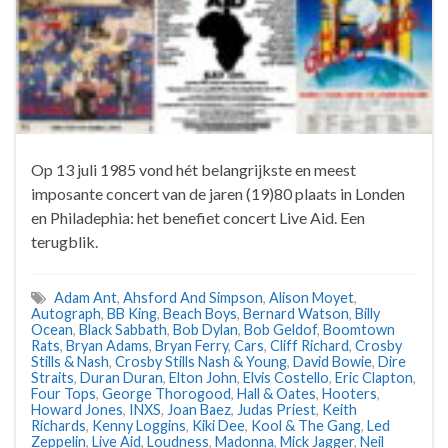
Op 13 juli 1985 vond hét belangrijkste en meest
imposante concert van de jaren (19)80 plaats in Londen
en Philadephia: het benefiet concert Live Aid. Een
terugblik.
Adam Ant
,
Ahsford And Simpson
,
Alison Moyet
,
Autograph
,
BB King
,
Beach Boys
,
Bernard Watson
,
Billy
Ocean
,
Black Sabbath
,
Bob Dylan
,
Bob Geldof
,
Boomtown
Rats
,
Bryan Adams
,
Bryan Ferry
,
Cars
,
Cliff Richard
,
Crosby
Stills & Nash
,
Crosby Stills Nash & Young
,
David Bowie
,
Dire
Straits
,
Duran Duran
,
Elton John
,
Elvis Costello
,
Eric Clapton
,
Four Tops
,
George Thorogood
,
Hall & Oates
,
Hooters
,
Howard Jones
,
INXS
,
Joan Baez
,
Judas Priest
,
Keith
Richards
,
Kenny Loggins
,
Kiki Dee
,
Kool & The Gang
,
Led
Zeppelin
,
Live Aid
,
Loudness
,
Madonna
,
Mick Jagger
,
Neil