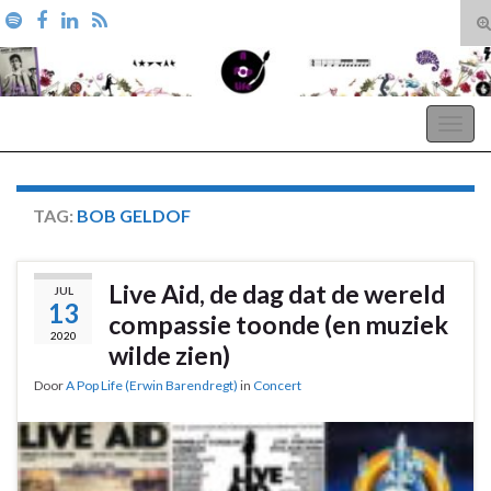
T
zo
Search for:
A Pop Life
Togg
navig
TAG:
BOB GELDOF
Live Aid, de dag dat de wereld
JUL
13
compassie toonde (en muziek
2020
wilde zien)
Door
A Pop Life (Erwin Barendregt)
in
Concert