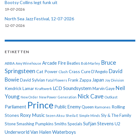
Bootsy Collins legt funk uit
19-07-2026
North Sea Jazz Festival, 12-07-2026
12-07-2026
ETIKETTEN
Bruce
Arcade Fire
ABBA
Beatles
Amy Winehouse
Bob Marley
Springsteen
David
Cat Power
Crass
Cure
D'Angelo
Clash
Bowie
Japan
David Sylvian
Frank Zappa
Fatal Flowers
Joy Division
Neil
LCD Soundsystem
Kendrick Lamar
Kraftwerk
Marvin Gaye
Nick Cave
Young
New Order
New Power Generation
Outkast
Prince
Parliament
Public Enemy
Rolling
Queen
Ramones
Roxy Music
Stones
Sly & The Family
Sezen Aksu
Sheila E
Simple Minds
Sufjan Stevens
U2
Stone
Smashing Pumpkins
Smiths
Specials
Underworld
Van Halen
Waterboys