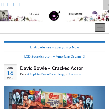
T
z
Search for:
A Pop Life
Togg
navig
Arcade Fire – Everything Now
LCD Soundsystem – American Dream
David Bowie – Cracked Actor
AUG
16
Door
A Pop Life (Erwin Barendregt)
in
Recensie
2017