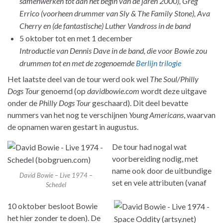
samenwerken tot aan het begin van de jaren 2000), Greg
Errico (voorheen drummer van Sly & The Family Stone), Ava
Cherry en (de fantastische) Luther Vandross in de band
5 oktober tot en met 1 december
Introductie van Dennis Dave in de band, die voor Bowie zou
drummen tot en met de zogenoemde
Berlijn trilogie
Het laatste deel van de tour werd ook wel
The Soul/Philly
Dogs Tour
genoemd (op
davidbowie.com
wordt deze uitgave
onder de
Philly Dogs Tour
geschaard). Dit deel bevatte
nummers van het nog te verschijnen
Young Americans
, waarvan
de opnamen waren gestart in augustus.
De tour had nogal wat
voorbereiding nodig, met
name ook door de uitbundige
David Bowie – Live 1974 –
set en vele attributen (vanaf
Schedel
10 oktober besloot Bowie
het hier zonder te doen). De