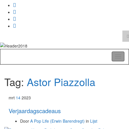
T
z
Search
for:
A Pop Life
Toggl
naviga
Tag:
Astor Piazzolla
mrt
14
2023
Verjaardagscadeaus
Door
A Pop Life (Erwin Barendregt)
in
Lijst