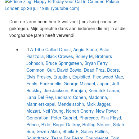
Door de jaren heen heb ik wel veel (muzikale) cadeaus
gekregen. Mijn oprechte dank aan iedereen die mij in al die
voorgaande jaren heeft verwend!
A Tribe Called Quest
,
Angie Stone
,
Astor
Piazzolla
,
Black Crowes
,
Boney M
,
Brothers
Johnson
,
Bruce Springsteen
,
Bryan Ferry
,
Common
,
Cult
,
David Bowie
,
Dead Prez
,
Doors
,
Elvis Presley
,
Eruption
,
Exploited
,
Fleetwood Mac
,
Foals
,
Funkadelic
,
George Michael
,
Japan
,
Jeff
Buckley
,
Joe Jackson
,
Karajan
,
Kendrick Lamar
,
Lana Del Rey
,
Leonard Cohen
,
Madonna
,
Marinierskapel
,
Mendelssohn
,
Mick Jagger
,
Mozart
,
Neil Young
,
Neneh Cherry
,
New Power
Generation
,
Peter Gabriel
,
Pharcyde
,
Pink Floyd
,
Prince
,
Ride
,
Roger Daltrey
,
Rolling Stones
,
Selah
Sue
,
Sezen Aksu
,
Sheila E
,
Sonny Rollins
,
Soundtrack
,
Tears For Fears
,
Thundercat
,
Tom