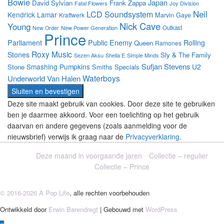
Bowie
Japan
David Sylvian
Frank Zappa
Fatal Flowers
Joy Division
Neil
LCD Soundsystem
Kendrick Lamar
Marvin Gaye
Kraftwerk
Nick Cave
Young
New Power Generation
Outkast
New Order
Prince
Parliament
Public Enemy
Rolling
Queen
Ramones
Roxy Music
Stones
Sly & The Family
Sezen Aksu
Sheila E
Simple Minds
Sufjan Stevens
Smashing Pumpkins
U2
Stone
Smiths
Specials
Waterboys
Underworld
Van Halen
Deze site maakt gebruik van cookies. Door deze site te gebruiken
ben je daarmee akkoord. Voor een toelichting op het gebruik
daarvan en andere gegevens (zoals aanmelding voor de
nieuwsbrief) verwijs ik graag naar de
Privacyverklaring.
Deze maand in voorgaande jaren
Collectie – regulier
Collectie – Prince
© 2016-2026 A Pop Life
, alle rechten voorbehouden
Ontwikkeld door
Erwin Barendregt
| Gebouwd met
WordPress