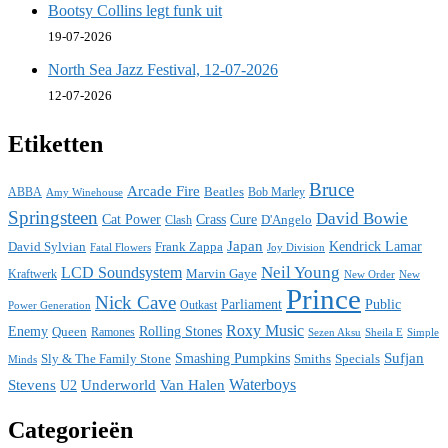
Bootsy Collins legt funk uit
19-07-2026
North Sea Jazz Festival, 12-07-2026
12-07-2026
Etiketten
Bruce
Arcade Fire
ABBA
Beatles
Bob Marley
Amy Winehouse
Springsteen
David Bowie
Cat Power
Crass
Cure
D'Angelo
Clash
Japan
David Sylvian
Frank Zappa
Kendrick Lamar
Fatal Flowers
Joy Division
Neil Young
LCD Soundsystem
Kraftwerk
Marvin Gaye
New
New Order
Prince
Nick Cave
Parliament
Public
Power Generation
Outkast
Roxy Music
Enemy
Rolling Stones
Queen
Ramones
Sezen Aksu
Sheila E
Simple
Sufjan
Sly & The Family Stone
Smashing Pumpkins
Smiths
Specials
Minds
Waterboys
Stevens
Underworld
Van Halen
U2
Categorieën