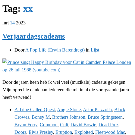
Tag:
xx
mrt
14
2023
Verjaardagscadeaus
Door
A Pop Life (Erwin Barendregt)
in
Lijst
Door de jaren heen heb ik wel veel (muzikale) cadeaus gekregen.
Mijn oprechte dank aan iedereen die mij in al die voorgaande jaren
heeft verwend!
A Tribe Called Quest
,
Angie Stone
,
Astor Piazzolla
,
Black
Crowes
,
Boney M
,
Brothers Johnson
,
Bruce Springsteen
,
Bryan Ferry
,
Common
,
Cult
,
David Bowie
,
Dead Prez
,
Doors
,
Elvis Presley
,
Eruption
,
Exploited
,
Fleetwood Mac
,