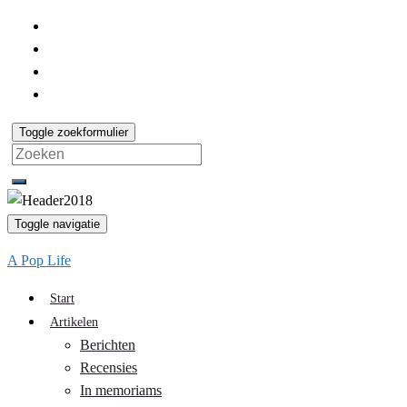
Toggle zoekformulier
Search
for:
Toggle navigatie
A Pop Life
Start
Artikelen
Berichten
Recensies
In memoriams