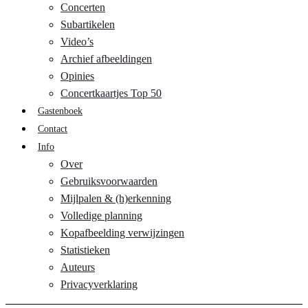
Concerten
Subartikelen
Video’s
Archief afbeeldingen
Opinies
Concertkaartjes Top 50
Gastenboek
Contact
Info
Over
Gebruiksvoorwaarden
Mijlpalen & (h)erkenning
Volledige planning
Kopafbeelding verwijzingen
Statistieken
Auteurs
Privacyverklaring