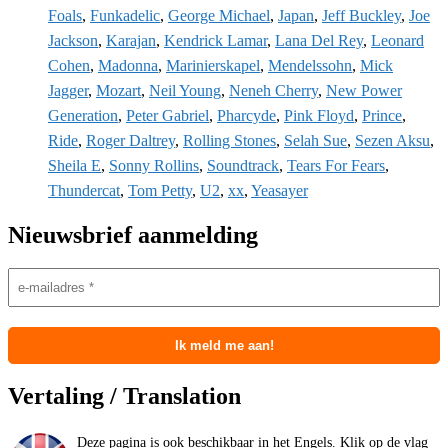
Foals
,
Funkadelic
,
George Michael
,
Japan
,
Jeff Buckley
,
Joe
Jackson
,
Karajan
,
Kendrick Lamar
,
Lana Del Rey
,
Leonard
Cohen
,
Madonna
,
Marinierskapel
,
Mendelssohn
,
Mick
Jagger
,
Mozart
,
Neil Young
,
Neneh Cherry
,
New Power
Generation
,
Peter Gabriel
,
Pharcyde
,
Pink Floyd
,
Prince
,
Ride
,
Roger Daltrey
,
Rolling Stones
,
Selah Sue
,
Sezen Aksu
,
Sheila E
,
Sonny Rollins
,
Soundtrack
,
Tears For Fears
,
Thundercat
,
Tom Petty
,
U2
,
xx
,
Yeasayer
Nieuwsbrief aanmelding
Vertaling / Translation
Deze pagina is ook beschikbaar in het Engels. Klik op de vlag