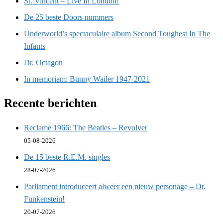
St. Vincent – Live In London!
De 25 beste Doors nummers
Underworld’s spectaculaire album Second Toughest In The
Infants
Dr. Octagon
In memoriam: Bunny Wailer 1947-2021
Recente berichten
Reclame 1966: The Beatles – Revolver
05-08-2026
De 15 beste R.E.M. singles
28-07-2026
Parliament introduceert alweer een nieuw personage – Dr.
Funkenstein!
20-07-2026