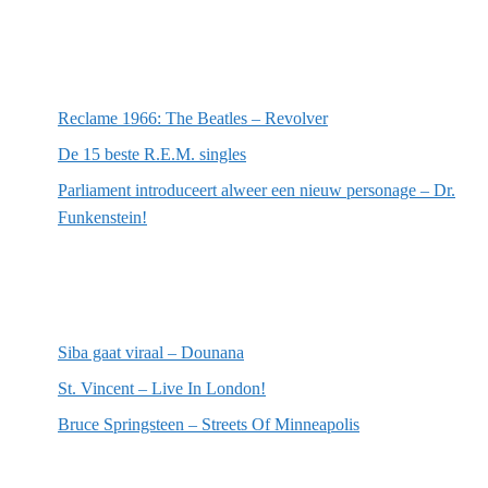
Meest recente berichten
Reclame 1966: The Beatles – Revolver
De 15 beste R.E.M. singles
Parliament introduceert alweer een nieuw personage – Dr.
Funkenstein!
Meest recente recensies
Siba gaat viraal – Dounana
St. Vincent – Live In London!
Bruce Springsteen – Streets Of Minneapolis