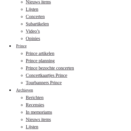
Nieuws items
Lijsten
Concerten
Subartikelen
Video’s
Opinies
Prince
Prince artikelen
Prince planning
Prince bezochte concerten
Concertkaartjes Prince
Tourbanners Prince
Archieven
Berichten
Recensies
In memoriams
Nieuws items
Lijsten