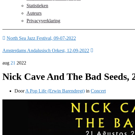
Statistieken
Auteurs
Privacyverklaring
North Sea Jazz Festival, 09-07-2022
Amsterdams Andalusisch Orkest, 12-09-2022
aug
21
2022
Nick Cave And The Bad Seeds, 
Door
A Pop Life (Erwin Barendregt)
in
Concert