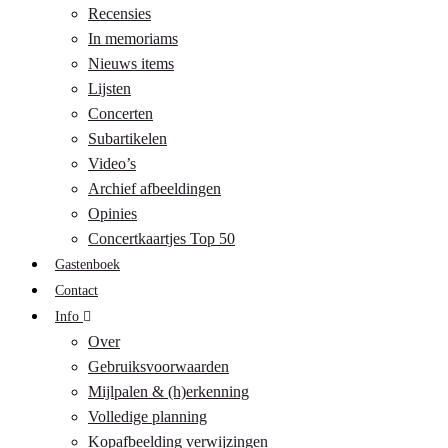
Recensies
In memoriams
Nieuws items
Lijsten
Concerten
Subartikelen
Video’s
Archief afbeeldingen
Opinies
Concertkaartjes Top 50
Gastenboek
Contact
Info
Over
Gebruiksvoorwaarden
Mijlpalen & (h)erkenning
Volledige planning
Kopafbeelding verwijzingen