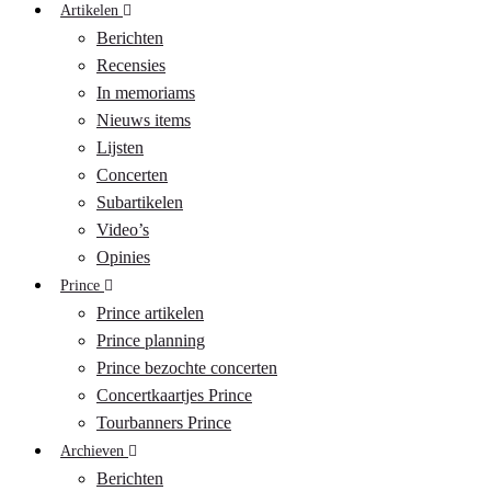
Artikelen
Berichten
Recensies
In memoriams
Nieuws items
Lijsten
Concerten
Subartikelen
Video’s
Opinies
Prince
Prince artikelen
Prince planning
Prince bezochte concerten
Concertkaartjes Prince
Tourbanners Prince
Archieven
Berichten