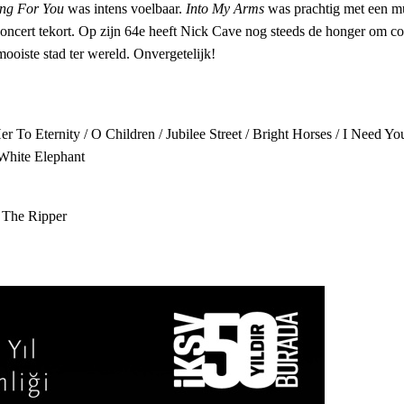
ing For You
was intens voelbaar.
Into My Arms
was prachtig met een mu
oncert tekort. Op zijn 64e heeft Nick Cave nog steeds de honger om con
ooiste stad ter wereld. Onvergetelijk!
To Eternity / O Children / Jubilee Street / Bright Horses / I Need Yo
 White Elephant
 The Ripper