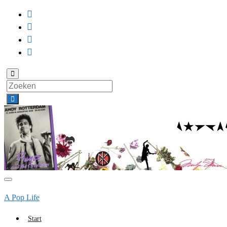
Toggle
zoekformulier
Search
for:
Toggle
navigatie
A Pop Life
Start