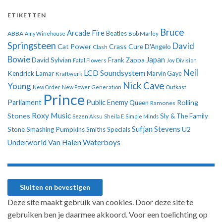
ETIKETTEN
Bruce
Arcade Fire
ABBA
Beatles
Amy Winehouse
Bob Marley
Springsteen
David
Cat Power
Crass
Cure
D'Angelo
Clash
Bowie
Japan
David Sylvian
Frank Zappa
Fatal Flowers
Joy Division
Neil
LCD Soundsystem
Kendrick Lamar
Kraftwerk
Marvin Gaye
Nick Cave
Young
New Order
New Power Generation
Outkast
Prince
Parliament
Public Enemy
Rolling
Queen
Ramones
Roxy Music
Stones
Sly & The Family
Sezen Aksu
Sheila E
Simple Minds
Sufjan Stevens
U2
Stone
Smashing Pumpkins
Smiths
Specials
Underworld
Van Halen
Waterboys
Deze site maakt gebruik van cookies. Door deze site te
gebruiken ben je daarmee akkoord. Voor een toelichting op