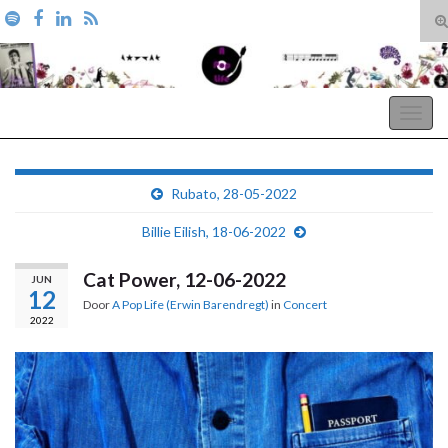
T
zo
Search for:
A Pop Life
Togg
navig
Rubato, 28-05-2022
Billie Eilish, 18-06-2022
Cat Power, 12-06-2022
JUN
12
Door
A Pop Life (Erwin Barendregt)
in
Concert
2022