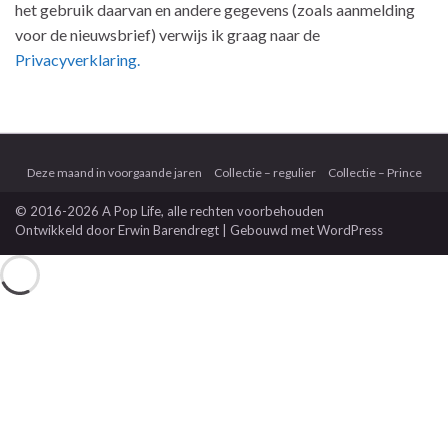
het gebruik daarvan en andere gegevens (zoals aanmelding
voor de nieuwsbrief) verwijs ik graag naar de
Privacyverklaring.
Deze maand in voorgaande jaren
Collectie – regulier
Collectie – Prince
© 2016-2026 A Pop Life
, alle rechten voorbehouden
Ontwikkeld door
Erwin Barendregt
| Gebouwd met
WordPress