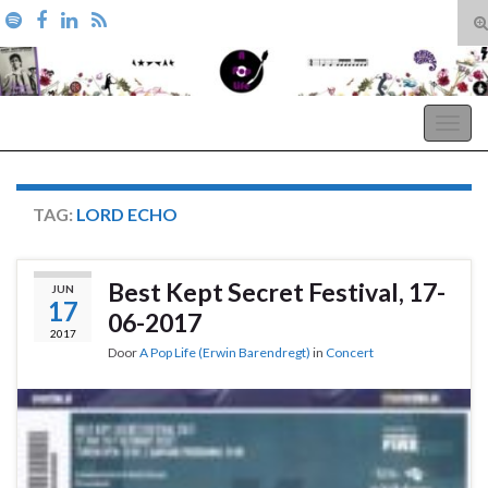
T
zo
Search for:
A Pop Life
Togg
navig
TAG:
LORD ECHO
Best Kept Secret Festival, 17-
JUN
17
06-2017
2017
Door
A Pop Life (Erwin Barendregt)
in
Concert