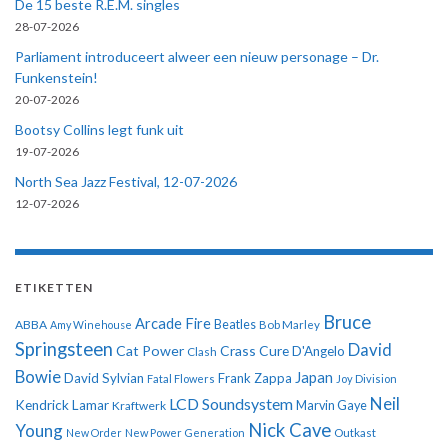
De 15 beste R.E.M. singles
28-07-2026
Parliament introduceert alweer een nieuw personage – Dr.
Funkenstein!
20-07-2026
Bootsy Collins legt funk uit
19-07-2026
North Sea Jazz Festival, 12-07-2026
12-07-2026
ETIKETTEN
Bruce
Arcade Fire
ABBA
Beatles
Amy Winehouse
Bob Marley
Springsteen
David
Cat Power
Crass
Cure
D'Angelo
Clash
Bowie
Japan
David Sylvian
Frank Zappa
Fatal Flowers
Joy Division
Neil
LCD Soundsystem
Kendrick Lamar
Kraftwerk
Marvin Gaye
Nick Cave
Young
New Order
New Power Generation
Outkast