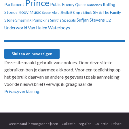
Prince
Parliament
Public Enemy
Rolling
Queen
Ramones
Roxy Music
Stones
Sly & The Family
Sezen Aksu
Sheila E
Simple Minds
Sufjan Stevens
U2
Stone
Smashing Pumpkins
Smiths
Specials
Underworld
Van Halen
Waterboys
Deze site maakt gebruik van cookies. Door deze site te
gebruiken ben je daarmee akkoord. Voor een toelichting op
het gebruik daarvan en andere gegevens (zoals aanmelding
voor de nieuwsbrief) verwijs ik graag naar de
Privacyverklaring.
Deze maand in voorgaande jaren
Collectie – regulier
Collectie – Prince