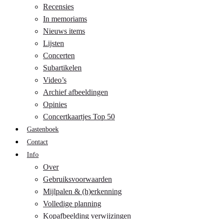
Recensies
In memoriams
Nieuws items
Lijsten
Concerten
Subartikelen
Video’s
Archief afbeeldingen
Opinies
Concertkaartjes Top 50
Gastenboek
Contact
Info
Over
Gebruiksvoorwaarden
Mijlpalen & (h)erkenning
Volledige planning
Kopafbeelding verwijzingen