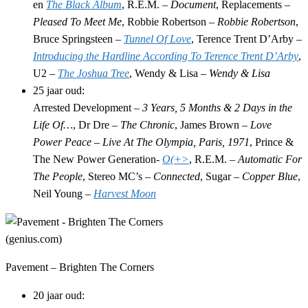
en
The Black Album
, R.E.M. –
Document
, Replacements –
Pleased To Meet Me
, Robbie Robertson –
Robbie Robertson
,
Bruce Springsteen –
Tunnel Of Love
, Terence Trent D’Arby –
Introducing the Hardline According To Terence Trent D’Arby
,
U2 –
The Joshua Tree
, Wendy & Lisa –
Wendy & Lisa
25 jaar oud:
Arrested Development –
3 Years, 5 Months & 2 Days in the
Life Of…
, Dr Dre –
The Chronic
, James Brown –
Love
Power Peace – Live At The Olympia, Paris, 1971
, Prince &
The New Power Generation-
O(+>
, R.E.M. –
Automatic For
The People
, Stereo MC’s –
Connected
, Sugar –
Copper Blue
,
Neil Young –
Harvest Moon
Pavement – Brighten The Corners
20 jaar oud: