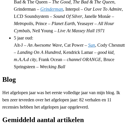
Bad & The Queen –
The Good, The Bad & The Queen
,
Grinderman –
Grinderman
, Interpol –
Our Love To Admire
,
LCD Soundsystem –
Sound Of Silver
, Janelle Monáe –
Metropolis
, Prince –
Planet Earth
, Yeasayer –
All Hour
Cymbals
, Neil Young –
Live At Massey Hall 1971
5 jaar oud:
Alt-J –
An Awesome Wave
, Cat Power –
Sun
, Cody Chesnutt
–
Landing On A Hundred
, Kendrick Lamar –
good kid,
m.A.A.d city
, Frank Ocean –
channel ORANGE
, Bruce
Springsteen –
Wrecking Ball
Blog
Het afgelopen jaar was het eerste volledige jaar van mijn blog. Ik
ben zeer tevreden over het afgelopen jaar: 82 verhalen en 11
recensies hebben het afgelopen jaar opgeleverd.
Gemiddeld aantal artikelen