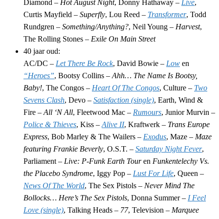
Diamond –
Hot August Night
, Donny Hathaway –
Live
,
Curtis Mayfield –
Superfly
, Lou Reed –
Transformer
, Todd
Rundgren –
Something/Anything?
, Neil Young –
Harvest
,
The Rolling Stones –
Exile On Main Street
40 jaar oud:
AC/DC –
Let There Be Rock
, David Bowie –
Low
en
“Heroes”
, Bootsy Collins –
Ahh… The Name Is Bootsy,
Baby!
, The Congos –
Heart Of The Congos
, Culture –
Two
Sevens Clash
, Devo –
Satisfaction (single)
, Earth, Wind &
Fire –
All ‘N All
, Fleetwood Mac –
Rumours
, Junior Murvin –
Police & Thieves
, Kiss –
Alive II
, Kraftwerk –
Trans Europe
Express
, Bob Marley & The Wailers –
Exodus
, Maze –
Maze
featuring Frankie Beverly
, O.S.T. –
Saturday Night Fever
,
Parliament –
Live: P-Funk Earth Tour
en
Funkentelechy Vs.
the Placebo Syndrome
, Iggy Pop –
Lust For Life
, Queen –
News Of The World
, The Sex Pistols –
Never Mind The
Bollocks… Here’s The Sex Pistols
, Donna Summer –
I Feel
Love (single)
, Talking Heads –
77
, Television –
Marquee