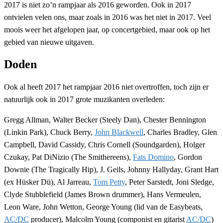
2017 is niet zo’n rampjaar als 2016 geworden. Ook in 2017
ontvielen velen ons, maar zoals in 2016 was het niet in 2017. Veel
moois weer het afgelopen jaar, op concertgebied, maar ook op het
gebied van nieuwe uitgaven.
Doden
Ook al heeft 2017 het rampjaar 2016 niet overtroffen, toch zijn er
natuurlijk ook in 2017 grote muzikanten overleden:
Gregg Allman, Walter Becker (Steely Dan), Chester Bennington
(Linkin Park), Chuck Berry,
John Blackwell
, Charles Bradley, Glen
Campbell, David Cassidy, Chris Cornell (Soundgarden), Holger
Czukay, Pat DiNizio (The Smithereens),
Fats Domino
, Gordon
Downie (The Tragically Hip), J. Geils, Johnny Hallyday, Grant Hart
(ex Hüsker Dü), Al Jarreau,
Tom Petty
, Peter Sarstedt, Joni Sledge,
Clyde Stubblefield (James Brown drummer), Hans Vermeulen,
Leon Ware, John Wetton, George Young (lid van de Easybeats,
AC/DC
producer), Malcolm Young (componist en gitarist
AC/DC
)