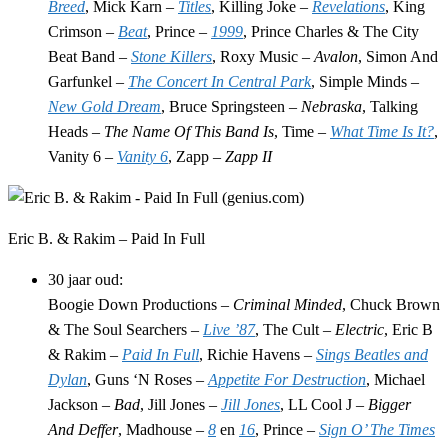
Breed
, Mick Karn –
Titles
, Killing Joke –
Revelations
, King
Crimson –
Beat
, Prince –
1999
, Prince Charles & The City
Beat Band –
Stone Killers
, Roxy Music –
Avalon
, Simon And
Garfunkel –
The Concert In Central Park
, Simple Minds –
New Gold Dream
, Bruce Springsteen –
Nebraska
, Talking
Heads –
The Name Of This Band Is
, Time –
What Time Is It?
,
Vanity 6 –
Vanity 6
, Zapp –
Zapp II
Eric B. & Rakim – Paid In Full
30 jaar oud:
Boogie Down Productions –
Criminal Minded
, Chuck Brown
& The Soul Searchers –
Live ’87
, The Cult –
Electric
, Eric B
& Rakim –
Paid In Full
, Richie Havens –
Sings Beatles and
Dylan
, Guns ‘N Roses –
Appetite For Destruction
, Michael
Jackson –
Bad
, Jill Jones –
Jill Jones
, LL Cool J –
Bigger
And Deffer
, Madhouse –
8
en
16
, Prince –
Sign O’ The Times