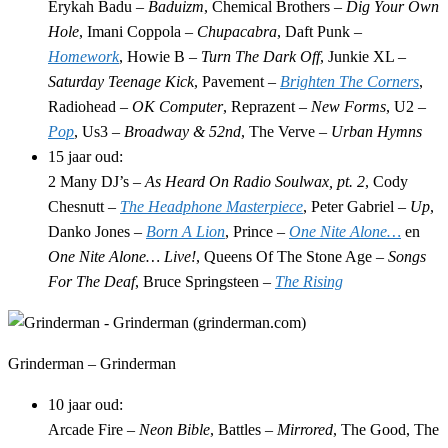
Erykah Badu –
Baduizm
, Chemical Brothers –
Dig Your Own
Hole
, Imani Coppola –
Chupacabra
, Daft Punk –
Homework
, Howie B –
Turn The Dark Off
, Junkie XL –
Saturday Teenage Kick
, Pavement –
Brighten The Corners
,
Radiohead –
OK Computer
, Reprazent –
New Forms
, U2 –
Pop
, Us3 –
Broadway & 52nd
, The Verve –
Urban Hymns
15 jaar oud:
2 Many DJ’s –
As Heard On Radio Soulwax, pt. 2
, Cody
Chesnutt –
The Headphone Masterpiece
, Peter Gabriel –
Up
,
Danko Jones –
Born A Lion
, Prince –
One Nite Alone…
en
One Nite Alone… Live!
, Queens Of The Stone Age –
Songs
For The Deaf
, Bruce Springsteen –
The Rising
Grinderman – Grinderman
10 jaar oud:
Arcade Fire –
Neon Bible
, Battles –
Mirrored
, The Good, The