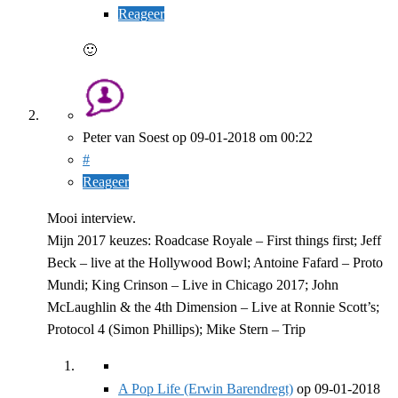
Reageer
🙂
Peter van Soest
op
09-01-2018
om 00:22
#
Reageer
Mooi interview.
Mijn 2017 keuzes: Roadcase Royale – First things first; Jeff
Beck – live at the Hollywood Bowl; Antoine Fafard – Proto
Mundi; King Crinson – Live in Chicago 2017; John
McLaughlin & the 4th Dimension – Live at Ronnie Scott’s;
Protocol 4 (Simon Phillips); Mike Stern – Trip
A Pop Life (Erwin Barendregt)
op
09-01-2018