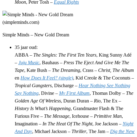
Moon
, Peter Tosh –
Equal Rights
Simple Minds – New Gold Dream
35 jaar oud:
ABBA –
The Singles: The First Ten Years
, King Sunny Adé
–
Juju Music
, Bauhaus –
Press The Eject And Give Me The
Tape
, Kate Bush –
The Dreaming
, Crass –
Christ, The Album
en
How Does It Feel? (single)
, Kid Creole & The Coconuts –
Tropical Gangsters
, Discharge –
Hear Nothing See Nothing
Say Nothing
, Divine –
My First Album
, Thomas Dolby –
The
Golden Age Of Wireless
, Duran Duran –
Rio
, The Ex –
History Is What’s Happening
, Grandmaster Flash & The
Furious Five –
The Message
, Icehouse –
Primitive Man
,
Imagination –
In The Heat Of The Night
, Joe Jackson –
Night
And Day
, Michael Jackson –
Thriller
, The Jam –
Dig the New