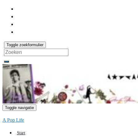
Toggle zoekformulier
Search
for:
Toggle navigatie
A Pop Life
Start