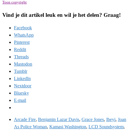
Toon copyright
Vind je dit artikel leuk en wil je het delen? Graag!
Facebook
WhatsApp
Pinterest
Reddit
Threads
Mastodon
Tumblr
LinkedIn
Nextdoor
Bluesky
E-mail
Arcade Fire
,
Benjamin Lazar Davis
,
Grace Jones
,
Ibeyi
,
Joan
As Police Woman
,
Kamasi Washington
,
LCD Soundsystem
,