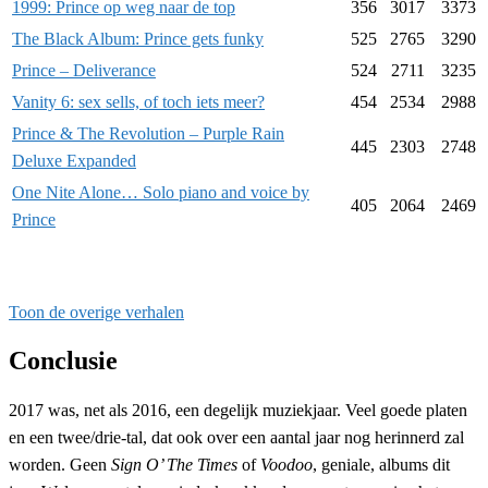
1999: Prince op weg naar de top
356
3017
3373
The Black Album: Prince gets funky
525
2765
3290
Prince – Deliverance
524
2711
3235
Vanity 6: sex sells, of toch iets meer?
454
2534
2988
Prince & The Revolution – Purple Rain
445
2303
2748
Deluxe Expanded
One Nite Alone… Solo piano and voice by
405
2064
2469
Prince
Toon de overige verhalen
Conclusie
2017 was, net als 2016, een degelijk muziekjaar. Veel goede platen
en een twee/drie-tal, dat ook over een aantal jaar nog herinnerd zal
worden. Geen
Sign O’ The Times
of
Voodoo
, geniale, albums dit