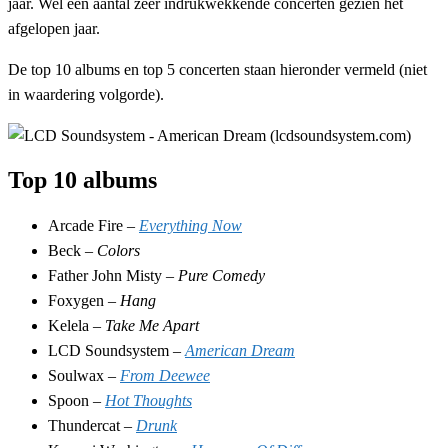
jaar. Wel een aantal zeer indrukwekkende concerten gezien het
afgelopen jaar.
De top 10 albums en top 5 concerten staan hieronder vermeld (niet
in waardering volgorde).
Top 10 albums
Arcade Fire –
Everything Now
Beck –
Colors
Father John Misty –
Pure Comedy
Foxygen –
Hang
Kelela –
Take Me Apart
LCD Soundsystem –
American Dream
Soulwax –
From Deewee
Spoon –
Hot Thoughts
Thundercat –
Drunk