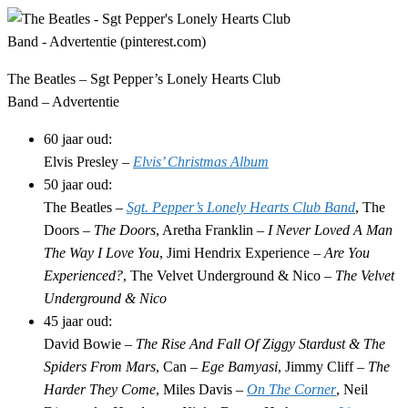
The Beatles – Sgt Pepper’s Lonely Hearts Club
Band – Advertentie
60 jaar oud:
Elvis Presley –
Elvis’ Christmas Album
50 jaar oud:
The Beatles –
Sgt. Pepper’s Lonely Hearts Club Band
, The
Doors –
The Doors
, Aretha Franklin –
I Never Loved A Man
The Way I Love You
, Jimi Hendrix Experience –
Are You
Experienced?
, The Velvet Underground & Nico –
The Velvet
Underground & Nico
45 jaar oud:
David Bowie –
The Rise And Fall Of Ziggy Stardust & The
Spiders From Mars
, Can –
Ege Bamyasi
, Jimmy Cliff –
The
Harder They Come
, Miles Davis –
On The Corner
, Neil