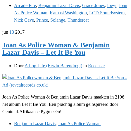
Arcade Fire
,
Benjamin Lazar Davis
,
Grace Jones
,
Ibeyi
,
Joan
As Police Woman
,
Kamasi Washington
,
LCD Soundsystem
,
Nick Cave
,
Prince
,
Solange
,
Thundercat
jun
13
2017
Joan As Police Woman & Benjamin
Lazar Davis – Let It Be You
Door
A Pop Life (Erwin Barendregt)
in
Recensie
Joan As Police Woman & Benjamin Lazar Davis maakten in 2106
het album Let It Be You. Een prachtig album geïnspireerd door
Centraal-Afrikaanse Pygmeeën!
Benjamin Lazar Davis
,
Joan As Police Woman