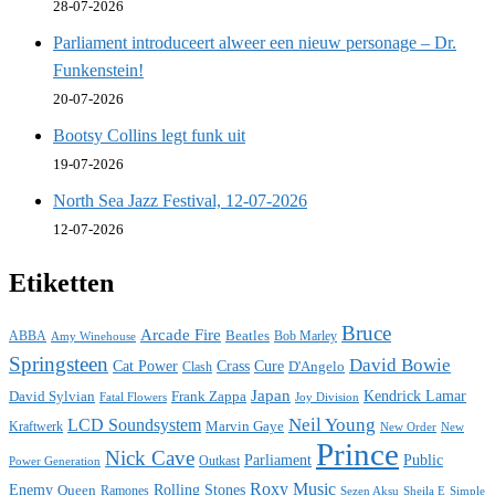
28-07-2026
Parliament introduceert alweer een nieuw personage – Dr.
Funkenstein!
20-07-2026
Bootsy Collins legt funk uit
19-07-2026
North Sea Jazz Festival, 12-07-2026
12-07-2026
Etiketten
Bruce
Arcade Fire
ABBA
Beatles
Bob Marley
Amy Winehouse
Springsteen
David Bowie
Cat Power
Crass
Cure
D'Angelo
Clash
Japan
David Sylvian
Frank Zappa
Kendrick Lamar
Fatal Flowers
Joy Division
Neil Young
LCD Soundsystem
Kraftwerk
Marvin Gaye
New
New Order
Prince
Nick Cave
Parliament
Public
Power Generation
Outkast
Roxy Music
Enemy
Rolling Stones
Queen
Ramones
Sezen Aksu
Sheila E
Simple