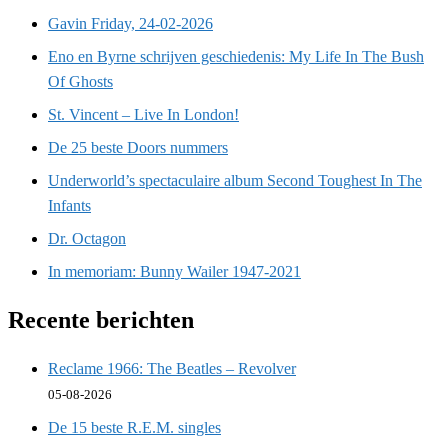
Gavin Friday, 24-02-2026
Eno en Byrne schrijven geschiedenis: My Life In The Bush
Of Ghosts
St. Vincent – Live In London!
De 25 beste Doors nummers
Underworld’s spectaculaire album Second Toughest In The
Infants
Dr. Octagon
In memoriam: Bunny Wailer 1947-2021
Recente berichten
Reclame 1966: The Beatles – Revolver
05-08-2026
De 15 beste R.E.M. singles