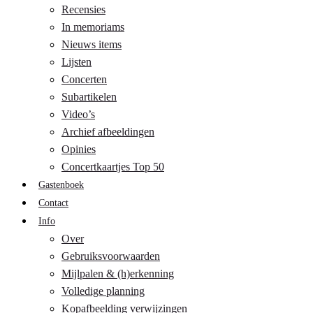
Recensies
In memoriams
Nieuws items
Lijsten
Concerten
Subartikelen
Video’s
Archief afbeeldingen
Opinies
Concertkaartjes Top 50
Gastenboek
Contact
Info
Over
Gebruiksvoorwaarden
Mijlpalen & (h)erkenning
Volledige planning
Kopafbeelding verwijzingen