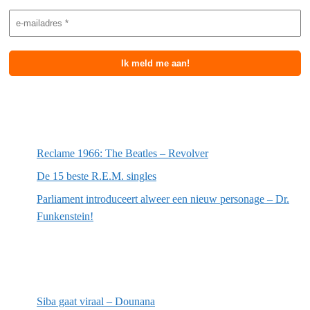
Meest recente berichten
Reclame 1966: The Beatles – Revolver
De 15 beste R.E.M. singles
Parliament introduceert alweer een nieuw personage – Dr.
Funkenstein!
Meest recente recensies
Siba gaat viraal – Dounana