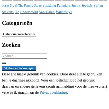
Sufjan
Sly & The Family Stone
Smashing Pumpkins
Smiths
Specials
Minds
Waterboys
Stevens
Underworld
Van Halen
U2
Categorieën
Categorieën
Zoeken
Search
for:
Deze site maakt gebruik van cookies. Door deze site te gebruiken
ben je daarmee akkoord. Voor een toelichting op het gebruik
daarvan en andere gegevens (zoals aanmelding voor de nieuwsbrief)
verwijs ik graag naar de
Privacyverklaring.
Nieuwsbrief aanmelding