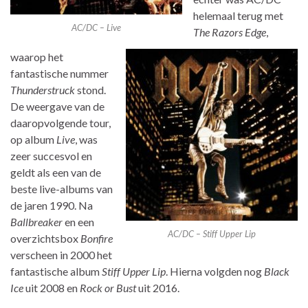
helemaal terug met
AC/DC – Live
The Razors Edge
,
waarop het
fantastische nummer
Thunderstruck
stond.
De weergave van de
daaropvolgende tour,
op album
Live
, was
zeer succesvol en
geldt als een van de
beste live-albums van
de jaren 1990. Na
Ballbreaker
en een
AC/DC – Stiff Upper Lip
overzichtsbox
Bonfire
verscheen in 2000 het
fantastische album
Stiff Upper Lip
. Hierna volgden nog
Black
Ice
uit 2008 en
Rock or Bust
uit 2016.