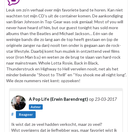
Leuk om zo’n verhaal over mijn favoriete band te horen. Kan niet
wachten tot mijn CD’s uit de container komen. De aankondiging
van Brian Johnson in Top-Gear was ook geniaal: Most of you will
never have heard of him, but our guest tonight has sold more
albums than the Beatles and Michael Jackson… Eén van de
weinige bands die zo lang aan de top heeft gestaan en (op de
originele zanger na dan) nooit ten onder is gegaan aan de rock-
star lifestyle. Daarbij komt hun muziek in ontzettend veel films
voor (Iron Man b.v.) en weten ze de brug te slaan van hard-rock
naar mainstream. Whole Lotta Rosie, Back in Black,
Thunderstruck en Highway to Hell vervelen nooit, net als het
minder bekende “Shoot to Thrill” en “You shook me all night long”.
Wie deze nummers niet kent: opzoeken!
A Pop Life (Erwin Barendregt)
op
23-03-2017
Auteur
#
Reageer
Ik wist dat ze veel hadden verkocht, maar zo veel?
Wist overigens dat je liefhebber was, maar favoriet wist ik