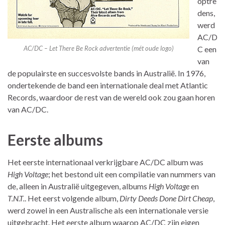
optre
dens,
werd
AC/D
AC/DC – Let There Be Rock advertentie (mét oude logo)
C een
van
de populairste en succesvolste bands in Australië. In 1976,
ondertekende de band een internationale deal met Atlantic
Records, waardoor de rest van de wereld ook zou gaan horen
van AC/DC.
Eerste albums
Het eerste internationaal verkrijgbare AC/DC album was
High Voltage
; het bestond uit een compilatie van nummers van
de, alleen in Australië uitgegeven, albums
High Voltage
en
T.N.T.
. Het eerst volgende album,
Dirty Deeds Done Dirt Cheap
,
werd zowel in een Australische als een internationale versie
uitgebracht. Het eerste album waarop AC/DC zijn eigen