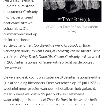
Australische editie.
Op dit album stond
het nummer
Crabsody
In Blue
, verwijzend
naar
crabs
, oftewel
AC/DC – Let There Be Rock (Australische
schaamluis. Dit
editie)
nummer werd niet op
de internationale
editie opgenomen. Op die editie werd
Crabsody In Blue
vervangen door
Problem Child
, afkomstig van de Australische
versie van
Dirty Deeds Done Dirt Cheap
.
Crabsody In Blue
werd
in 2009 internationaal officieel uitgebracht op de boxset
Backtracks
.
De versie die ik kocht was (uiteraard) de internationale editie
(zie afbeelding hieronder). Deze verscheen op 25 juli 1977. Ik
weet niet meer precies wanneer ik het album heb gekocht,
maar ik weet wel dat ik 12 jaar oud was. Het meest
waarschijnlijke is dat ik
Let There Be Rock
in de tweede helft