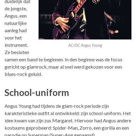
duidelijk dat
de jongste,
Angus, een
natuurlijke
aanleg had
voor het
instrument.
AC/DC Angus Young
Ze besloten
samen een band te beginnen. In den beginne was de focus
gericht op glamrock, maar al snel werd gekozen voor een
blues-rock geluid.
School-uniform
Angus Young had tijdens de glam-rock periode zijn
karakteristieke outfit al ontwikkeld: zijn school-uniform. Het
idee kwam van zijn zus Margaret. Hiervoor had Angus andere
kostuums geprobeerd: Spider-Man, Zorro, een gorilla en een
parodie op Superman (Super-Ang genaamd).