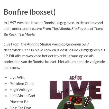
Bonfire (boxset)
In 1997 werd de boxset
Bonfire
uitgegeven. In de set bevond
zich, onder andere,
Live From The Atlantic Studios
en
Let There
Be Rock: The Movie
.
Live From The Atlantic Studios
werd opgenomen op 7
december 1977 in New York en is destijds ook uitgegeven als
LP. Dit album was voor het eerst verkrijgbaar op cd als
onderdeel van de
Bonfire
boxset. Het album kent de volgende
nummers:
Live Wire
Problem Child
High Voltage
Hell Ain’t a Bad
Place to Be
Dog Eat Dog