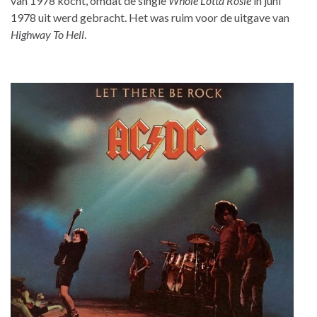
van 1978 kocht, omdat de single
Whole Lotta Rosie
in juni
1978 uit werd gebracht. Het was ruim voor de uitgave van
Highway To Hell
.