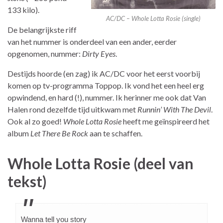
133 kilo).
AC/DC – Whole Lotta Rosie (single)
De belangrijkste riff
van het nummer is onderdeel van een ander, eerder
opgenomen, nummer:
Dirty Eyes
.
Destijds hoorde (en zag) ik AC/DC voor het eerst voorbij
komen op tv-programma Toppop. Ik vond het een heel erg
opwindend, en hard (!), nummer. Ik herinner me ook dat Van
Halen rond dezelfde tijd uitkwam met
Runnin’ With The Devil
.
Ook al zo goed!
Whole Lotta Rosie
heeft me geïnspireerd het
album
Let There Be Rock
aan te schaffen.
Whole Lotta Rosie (deel van
tekst)
Wanna tell you story