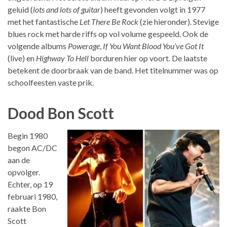
geluid (
lots and lots of guitar
) heeft gevonden volgt in 1977
met het fantastische
Let There Be Rock
(zie hieronder). Stevige
blues rock met harde riffs op vol volume gespeeld. Ook de
volgende albums
Powerage
,
If You Want Blood You’ve Got It
(live) en
Highway To Hell
borduren hier op voort. De laatste
betekent de doorbraak van de band. Het titelnummer was op
schoolfeesten vaste prik.
Dood Bon Scott
Begin 1980
begon AC/DC
aan de
opvolger.
Echter, op 19
februari 1980,
raakte Bon
Scott