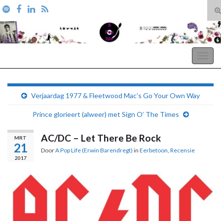
T
zo
Search for:
A Pop Life
Togg
navig
Verjaardag 1977 & Fleetwood Mac’s Go Your Own Way
Prince glorieert (alweer) met Sign O’ The Times
AC/DC – Let There Be Rock
MRT
21
Door
A Pop Life (Erwin Barendregt)
in
Eerbetoon
,
Recensie
2017