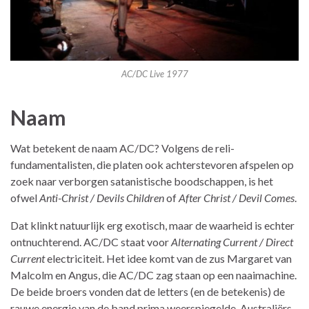
AC/DC Live 1977
Naam
Wat betekent de naam AC/DC? Volgens de reli-
fundamentalisten, die platen ook achterstevoren afspelen op
zoek naar verborgen satanistische boodschappen, is het
ofwel
Anti-Christ / Devils Children
of
After Christ / Devil Comes
.
Dat klinkt natuurlijk erg exotisch, maar de waarheid is echter
ontnuchterend. AC/DC staat voor
Alternating Current / Direct
Current
electriciteit. Het idee komt van de zus Margaret van
Malcolm en Angus, die AC/DC zag staan op een naaimachine.
De beide broers vonden dat de letters (en de betekenis) de
rauwe energie van de band prima weerspiegelde. Australiërs