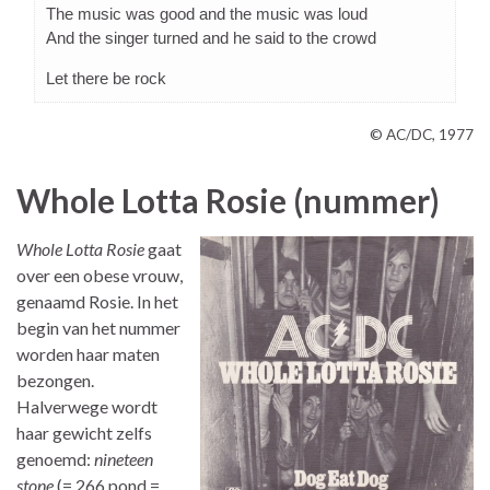
The music was good and the music was loud
And the singer turned and he said to the crowd
Let there be rock
© AC/DC, 1977
Whole Lotta Rosie (nummer)
Whole Lotta Rosie
gaat
over een obese vrouw,
genaamd Rosie. In het
begin van het nummer
worden haar maten
bezongen.
Halverwege wordt
haar gewicht zelfs
genoemd:
nineteen
stone
(= 266 pond =