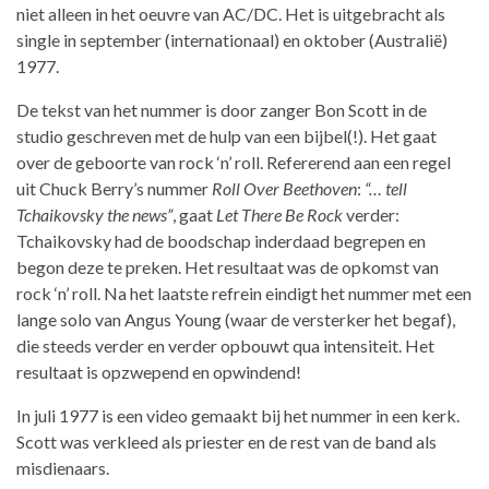
niet alleen in het oeuvre van AC/DC. Het is uitgebracht als
single in september (internationaal) en oktober (Australië)
1977.
De tekst van het nummer is door zanger Bon Scott in de
studio geschreven met de hulp van een bijbel(!). Het gaat
over de geboorte van rock ‘n’ roll. Refererend aan een regel
uit Chuck Berry’s nummer
Roll Over Beethoven
:
“… tell
Tchaikovsky the news”
, gaat
Let There Be Rock
verder:
Tchaikovsky had de boodschap inderdaad begrepen en
begon deze te preken. Het resultaat was de opkomst van
rock ‘n’ roll. Na het laatste refrein eindigt het nummer met een
lange solo van Angus Young (waar de versterker het begaf),
die steeds verder en verder opbouwt qua intensiteit. Het
resultaat is opzwepend en opwindend!
In juli 1977 is een video gemaakt bij het nummer in een kerk.
Scott was verkleed als priester en de rest van de band als
misdienaars.