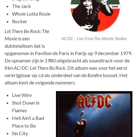
The Jack
Whole Lotta Rosie
Rocker
Let There Be Rock: The
Movie
is een
AC/DC – Live From The Atlantic Studios
dubbelalbum dat is
opgenomen in Pavillon de Paris in Parijs op 9 december 1979.
De opnamen zijn in 1980 uitgebracht als soundtrack voor de
film
AC/DC: Let There Be Rock
. Dit album was voor het eerst
verkrijgbaar op cd als onderdeel van de
Bonfire
boxset. Het
album kent de volgende nummers:
Live Wire
Shot Down in
Flames
Hell Ain’t a Bad
Place to Be
Sin City