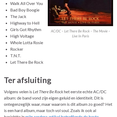
Walk All Over You
Bad Boy Boogie
The Jack
Highway to Hell
Girls Got Rhythm
AC/DC – Let There Be Rock – The Movie –
High Voltage
Live In Paris
Whole Lotta Rosie
Rocker
T.N.T.
Let There Be Rock
Ter afsluiting
Volgens velen is
Let There Be Rock
het eerste echte AC/DC
album: de band vond zijn eigen geluid en identiteit. Dit is
ontegenzeglijk waar, maar waarom is dit album zo goed? Het
is een hard album, maar toch vol soul. Zoals ik ook al
berichtte in
mijn eerdere artikel betreffende de beste