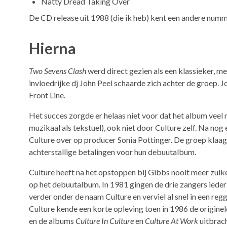
Natty Dread Taking Over
De CD release uit 1988 (die ik heb) kent een andere numm
Hierna
Two Sevens Clash
werd direct gezien als een klassieker, 
invloedrijke dj John Peel schaarde zich achter de groep. J
Front Line.
Het succes zorgde er helaas niet voor dat het album veel
muzikaal als tekstuel), ook niet door Culture zelf. Na no
Culture over op producer Sonia Pottinger. De groep klaa
achterstallige betalingen voor hun debuutalbum.
Culture heeft na het opstoppen bij Gibbs nooit meer zul
op het debuutalbum. In 1981 gingen de drie zangers ieder 
verder onder de naam Culture en verviel al snel in een regga
Culture kende een korte opleving toen in 1986 de originel
en de albums
Culture In Culture
en
Culture At Work
uitbrach