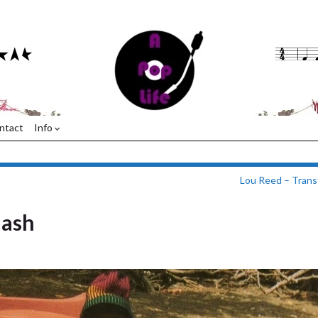
ntact
Info
Lou Reed – Trans
lash