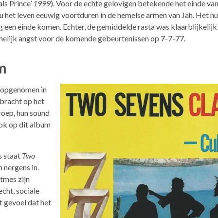
ls Prince’
1999
). Voor de echte gelovigen betekende het einde va
zou het leven eeuwig voortduren in de hemelse armen van Jah. Het n
g een einde komen. Echter, de gemiddelde rasta was klaarblijkelij
melijk angst voor de komende gebeurtenissen op 7-7-77.
m
6 opgenomen in
ebracht op het
roep, hun sound
Ook op dit album
s staat
Two
 nergens in.
itmes zijn
cht, sociale
t gevoel dat het