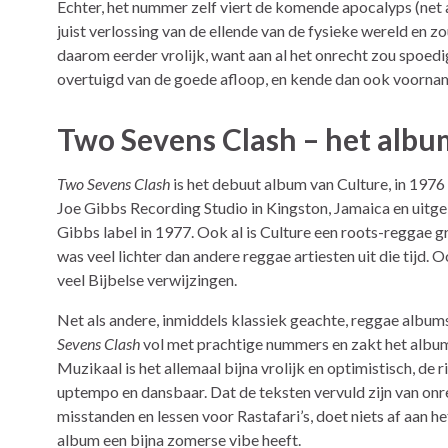
Echter, het nummer zelf viert de komende apocalyps (net a
juist verlossing van de ellende van de fysieke wereld en 
daarom eerder vrolijk, want aan al het onrecht zou spoedi
overtuigd van de goede afloop, en kende dan ook voorna
Two Sevens Clash – het albu
Two Sevens Clash
is het debuut album van Culture, in 197
Joe Gibbs Recording Studio in Kingston, Jamaica en uitg
Gibbs label in 1977. Ook al is Culture een roots-reggae g
was veel lichter dan andere reggae artiesten uit die tijd. 
veel Bijbelse verwijzingen.
Net als andere, inmiddels klassiek geachte, reggae album
Sevens Clash
vol met prachtige nummers en zakt het album
Muzikaal is het allemaal bijna vrolijk en optimistisch, de r
uptempo en dansbaar. Dat de teksten vervuld zijn van onre
misstanden en lessen voor Rastafari’s, doet niets af aan he
album een bijna zomerse vibe heeft.