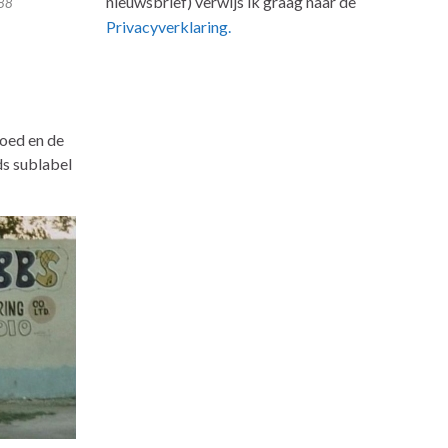
nieuwsbrief) verwijs ik graag naar de
988
Privacyverklaring.
goed en de
ds sublabel