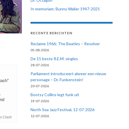
Dr. Octagon
In memoriam: Bunny Wailer 1947-2021
RECENTE BERICHTEN
Reclame 1966: The Beatles – Revolver
05-08-2026
De 15 beste R.E.M. singles
28-07-2026
Parliament introduceert alweer een nieuw
personage – Dr. Funkenstein!
lash”
20-07-2026
,
Bootsy Collins legt funk uit
and
19-07-2026
North Sea Jazz Festival, 12-07-2026
12-07-2026
s Clash