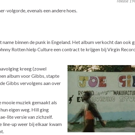
release 1
er-volgorde, evenals een andere hoes.
met name binnen de punk in Engeland. Het album verkocht dan ook 
ohnny Rotten hielp Culture een contract te krijgen bij Virgin Recor
 navolging kreeg (zowel
g een album voor Gibbs, stapte
gde Gibbs vervolgens aan over
ke mooie muziek gemaakt als
hun eigen weg. Hill ging
e-lite versie van zichzelf.
e line-up weer bij elkaar kwam
t.