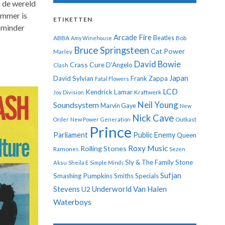
n de wereld
ummer is
ETIKETTEN
k minder
Arcade Fire
ABBA
Beatles
Amy Winehouse
Bob
Bruce Springsteen
Cat Power
Marley
David Bowie
Crass
Cure
D'Angelo
Clash
Japan
David Sylvian
Frank Zappa
Fatal Flowers
LCD
Kendrick Lamar
Kraftwerk
Joy Division
Neil Young
Soundsystem
Marvin Gaye
New
Nick Cave
Order
New Power Generation
Outkast
Prince
Parliament
Public Enemy
Queen
Roxy Music
Rolling Stones
Ramones
Sezen
Sly & The Family Stone
Aksu
Sheila E
Simple Minds
Sufjan
Smashing Pumpkins
Smiths
Specials
Stevens
Underworld
Van Halen
U2
Waterboys