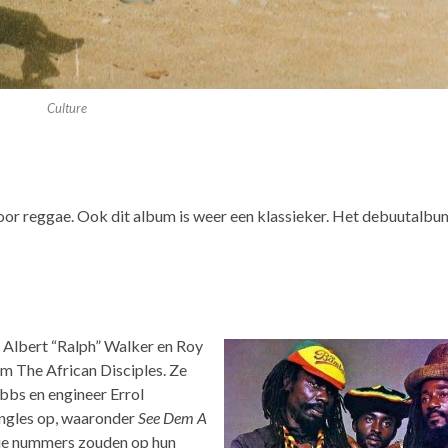
Culture
voor reggae. Ook dit album is weer een klassieker. Het debuutalbu
f Albert “Ralph” Walker en Roy
m The African Disciples. Ze
bbs en engineer Errol
ingles op, waaronder
See Dem A
die nummers zouden op hun