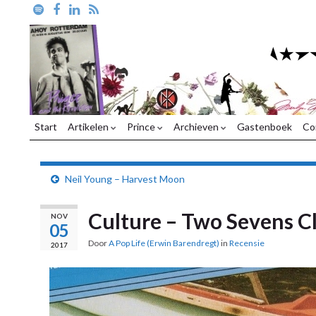
Start
Artikelen
Prince
Archieven
Gastenboek
Co
Neil Young – Harvest Moon
Culture – Two Sevens C
NOV
05
Door
A Pop Life (Erwin Barendregt)
in
Recensie
2017