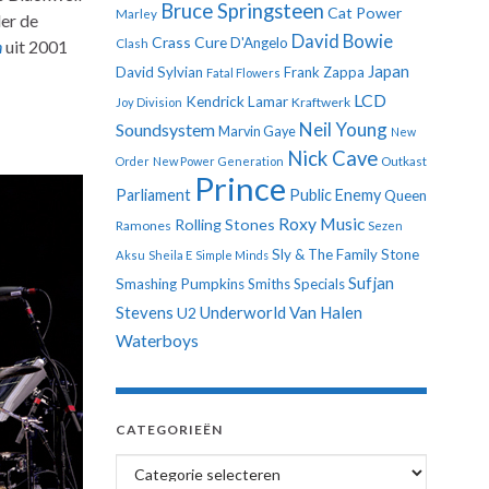
Bruce Springsteen
Cat Power
Marley
er de
David Bowie
Crass
Cure
D'Angelo
n
uit 2001
Clash
Japan
David Sylvian
Frank Zappa
Fatal Flowers
LCD
Kendrick Lamar
Kraftwerk
Joy Division
Neil Young
Soundsystem
Marvin Gaye
New
Nick Cave
Order
New Power Generation
Outkast
Prince
Parliament
Public Enemy
Queen
Roxy Music
Rolling Stones
Ramones
Sezen
Sly & The Family Stone
Aksu
Sheila E
Simple Minds
Sufjan
Smashing Pumpkins
Smiths
Specials
Stevens
Underworld
Van Halen
U2
Waterboys
CATEGORIEËN
Categorieën