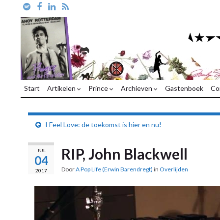
Start
Artikelen
Prince
Archieven
Gastenboek
Co
I Feel Love: de toekomst is hier en nu!
RIP, John Blackwell
JUL
04
Door
A Pop Life (Erwin Barendregt)
in
Overlijden
2017