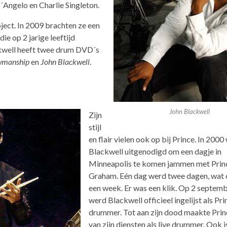
´Angelo en Charlie Singleton.
oject. In 2009 brachten ze een
 die op 2 jarige leeftijd
ackwell heeft twee drum DVD´s
owmanship
en
John Blackwell
.
John Blackwell
Zijn
stijl
en flair vielen ook op bij Prince. In 2000
Blackwell uitgenodigd om een dagje in
Minneapolis te komen jammen met Princ
Graham. Eén dag werd twee dagen, wat 
een week. Er was een klik. Op 2 septem
werd Blackwell officieel ingelijst als Pri
drummer. Tot aan zijn dood maakte Prin
van zijn diensten als live drummer. Ook 