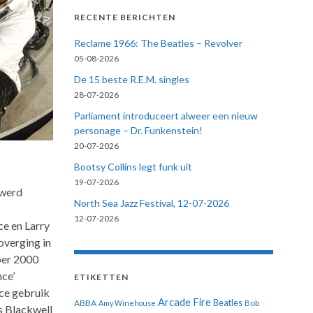
RECENTE BERICHTEN
Reclame 1966: The Beatles – Revolver
05-08-2026
De 15 beste R.E.M. singles
28-07-2026
Parliament introduceert alweer een nieuw
personage – Dr. Funkenstein!
20-07-2026
Bootsy Collins legt funk uit
19-07-2026
 werd
North Sea Jazz Festival, 12-07-2026
12-07-2026
e en Larry
overging in
ber 2000
nce’
ETIKETTEN
ce gebruik
Arcade Fire
ABBA
Beatles
Amy Winehouse
Bob
is Blackwell