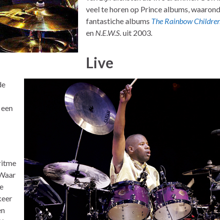
veel te horen op Prince albums, waarond
fantastiche albums
The Rainbow Childre
en
N.E.W.S.
uit 2003.
Live
de
 een
ritme
 Waar
re
 keer
en