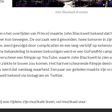
tie
John Blackwell drummer
n n het overlijden van Prince) maakte John Blackwell bekend dat hi
meer kon bewegen. De oorzaak werd gevonden: twee tumoren in zij
e, werd gevolgd door complicaties en een lang verblijf op extensi
che behandeling te kunnen bekostigen werd er een
GoFundMe
camp
verscheen een filmpje op YouTube, waarin John Blackwell te zien 
 de ziekte te boven zou komen. Het hartverscheurende filmpje deed 
 werd dat vandaag waarheid. Een paar uur geleden maakte zijn vr
well bekend via Instagram en Twitter.
 was tijdens zijn muzikale leven, vol muzikaal vuur: