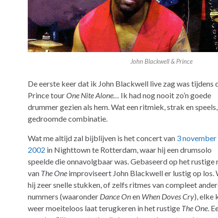
John Blackwell & Prince
De eerste keer dat ik John Blackwell live zag was tijdens 
Prince tour
One Nite Alone…
Ik had nog nooit zo’n goede
drummer gezien als hem. Wat een ritmiek, strak en speels,
gedroomde combinatie.
Wat me altijd zal bijblijven is het concert van
3 november
2002
in Nighttown te Rotterdam, waar hij een drumsolo
speelde die onnavolgbaar was. Gebaseerd op het rustige 
van
The One
improviseert John Blackwell er lustig op los.
hij zeer snelle stukken, of zelfs ritmes van compleet ande
nummers (waaronder
Dance On
en
When Doves Cry
), elke
weer moeiteloos laat terugkeren in het rustige
The One
. E