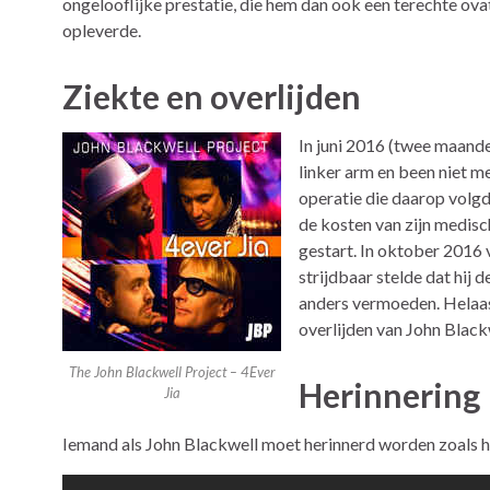
ongelooflijke prestatie, die hem dan ook een terechte ova
opleverde.
Ziekte en overlijden
In juni 2016 (twee maande
linker arm en been niet 
operatie die daarop volgd
de kosten van zijn medis
gestart. In oktober 2016 
strijdbaar stelde dat hij
anders vermoeden. Helaas
overlijden van John Black
The John Blackwell Project – 4Ever
Herinnering
Jia
Iemand als John Blackwell moet herinnerd worden zoals hij