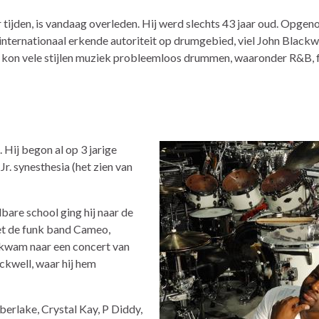
r tijden, is vandaag overleden. Hij werd slechts 43 jaar oud. Opgen
 internationaal erkende autoriteit op drumgebied, viel John Blackw
ij kon vele stijlen muziek probleemloos drummen, waaronder R&B, f
 Hij begon al op 3 jarige
Jr. synesthesia (het zien van
lbare school ging hij naar de
met de funk band Cameo,
e kwam naar een concert van
ckwell, waar hij hem
mberlake, Crystal Kay, P Diddy,