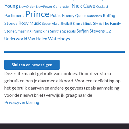
Nick Cave
Young
New Order
New Power Generation
Outkast
Prince
Parliament
Public Enemy
Rolling
Queen
Ramones
Roxy Music
Stones
Sly & The Family
Sezen Aksu
Sheila E
Simple Minds
Sufjan Stevens
U2
Stone
Smashing Pumpkins
Smiths
Specials
Underworld
Van Halen
Waterboys
Deze site maakt gebruik van cookies. Door deze site te
gebruiken ben je daarmee akkoord. Voor een toelichting op
het gebruik daarvan en andere gegevens (zoals aanmelding
voor de nieuwsbrief) verwijs ik graag naar de
Privacyverklaring.