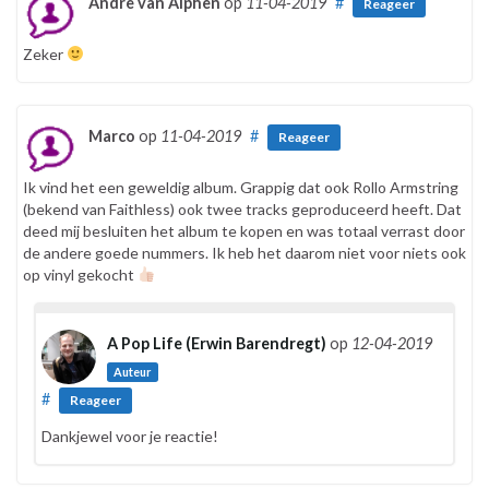
Andre van Alphen
op
11-04-2019
#
Reageer
Zeker
Marco
op
11-04-2019
#
Reageer
Ik vind het een geweldig album. Grappig dat ook Rollo Armstring
(bekend van Faithless) ook twee tracks geproduceerd heeft. Dat
deed mij besluiten het album te kopen en was totaal verrast door
de andere goede nummers. Ik heb het daarom niet voor niets ook
op vinyl gekocht
A Pop Life (Erwin Barendregt)
op
12-04-2019
Auteur
#
Reageer
Dankjewel voor je reactie!