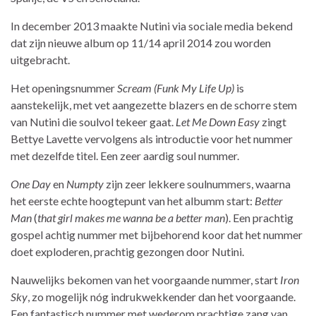
In december 2013 maakte Nutini via sociale media bekend
dat zijn nieuwe album op 11/14 april 2014 zou worden
uitgebracht.
Het openingsnummer
Scream (Funk My Life Up)
is
aanstekelijk, met vet aangezette blazers en de schorre stem
van Nutini die soulvol tekeer gaat.
Let Me Down Easy
zingt
Bettye Lavette vervolgens als introductie voor het nummer
met dezelfde titel. Een zeer aardig soul nummer.
One Day
en
Numpty
zijn zeer lekkere soulnummers, waarna
het eerste echte hoogtepunt van het albumm start:
Better
Man
(
that girl makes me wanna be a better man
). Een prachtig
gospel achtig nummer met bijbehorend koor dat het nummer
doet exploderen, prachtig gezongen door Nutini.
Nauwelijks bekomen van het voorgaande nummer, start
Iron
Sky
, zo mogelijk nóg indrukwekkender dan het voorgaande.
Een fantastisch nummer met wederom prachtige zang van