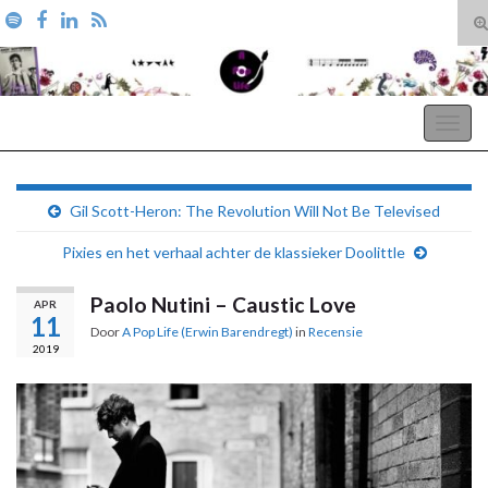
T
zo
Search for:
A Pop Life
Togg
navig
Gil Scott-Heron: The Revolution Will Not Be Televised
Pixies en het verhaal achter de klassieker Doolittle
Paolo Nutini – Caustic Love
APR
11
Door
A Pop Life (Erwin Barendregt)
in
Recensie
2019