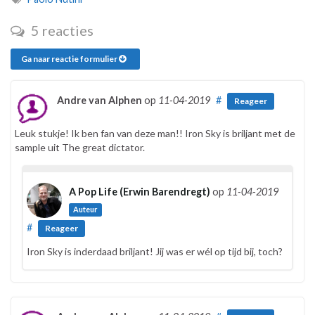
5 reacties
Ga naar reactie formulier
Andre van Alphen
op
11-04-2019
#
Reageer
Leuk stukje! Ik ben fan van deze man!! Iron Sky is briljant met de
sample uit The great dictator.
A Pop Life (Erwin Barendregt)
op
11-04-2019
Auteur
#
Reageer
Iron Sky is inderdaad briljant! Jij was er wél op tijd bij, toch?