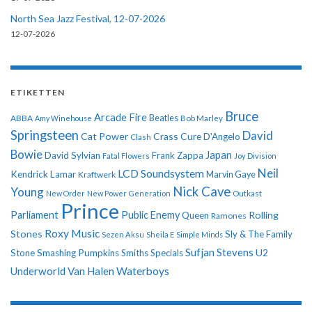
North Sea Jazz Festival, 12-07-2026
12-07-2026
ETIKETTEN
Bruce
Arcade Fire
ABBA
Beatles
Amy Winehouse
Bob Marley
Springsteen
David
Cat Power
Crass
Cure
D'Angelo
Clash
Bowie
Japan
David Sylvian
Frank Zappa
Fatal Flowers
Joy Division
Neil
LCD Soundsystem
Kendrick Lamar
Kraftwerk
Marvin Gaye
Nick Cave
Young
New Order
New Power Generation
Outkast
Prince
Parliament
Public Enemy
Rolling
Queen
Ramones
Roxy Music
Stones
Sly & The Family
Sezen Aksu
Sheila E
Simple Minds
Sufjan Stevens
U2
Stone
Smashing Pumpkins
Smiths
Specials
Underworld
Van Halen
Waterboys