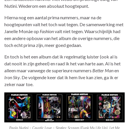
Nutini. Wederom een absoluut hoogtepunt.
Hierna nog een aantal prima nummers, maar na de
hoogtepunten valt het toch wat tegen. De samenwerking met
Janelle Monáe op
Fashion
valt niet tegen. Waarschijnlijk had
een andere opbouw van het album de overige nummers, die
toch echt prima zijn, meer goed gedaan.
En toch is het een album dat ik regelmatig luister (ook al is
dat nooit in zijn geheel) en raad ik het van harte aan. Al is het
alleen maar vanwege de superieure nummers
Better Man
en
Iron Sky
. De volgende keer dat ik hem live kan zien, ga ik er
zeker naar toe.
Paolo Nutini – Caustic Love – Singles: Scream (Funk My Life Up), Let Me