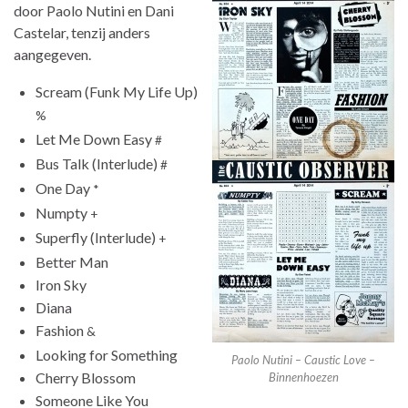
door Paolo Nutini en Dani
Castelar, tenzij anders
aangegeven.
Scream (Funk My Life Up)
%
Let Me Down Easy
#
Bus Talk (Interlude)
#
One Day
*
Numpty
+
Superfly (Interlude)
+
Better Man
Iron Sky
Diana
Fashion
&
Looking for Something
Paolo Nutini – Caustic Love –
Cherry Blossom
Binnenhoezen
Someone Like You