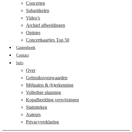
Concerten
Subartikelen
Video’s
Archief afbeeldingen
Opinies
Concertkaartjes Top 50
Gastenboek
Contact
Info
Over
Gebruiksvoorwaarden
Mijlpalen & (h)erkenning
Volledige planning
Kopafbeelding verwijzingen
Statistieken
Auteurs
Privacyverklaring