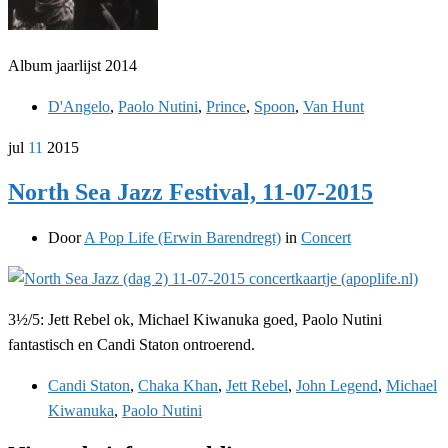
Album jaarlijst 2014
D'Angelo
,
Paolo Nutini
,
Prince
,
Spoon
,
Van Hunt
jul
11
2015
North Sea Jazz Festival, 11-07-2015
Door
A Pop Life (Erwin Barendregt)
in
Concert
3½/5: Jett Rebel ok, Michael Kiwanuka goed, Paolo Nutini
fantastisch en Candi Staton ontroerend.
Candi Staton
,
Chaka Khan
,
Jett Rebel
,
John Legend
,
Michael
Kiwanuka
,
Paolo Nutini