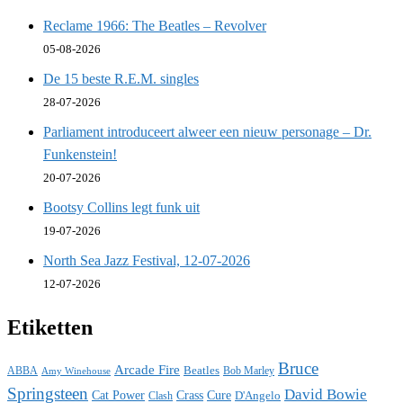
Reclame 1966: The Beatles – Revolver
05-08-2026
De 15 beste R.E.M. singles
28-07-2026
Parliament introduceert alweer een nieuw personage – Dr.
Funkenstein!
20-07-2026
Bootsy Collins legt funk uit
19-07-2026
North Sea Jazz Festival, 12-07-2026
12-07-2026
Etiketten
Bruce
Arcade Fire
ABBA
Beatles
Bob Marley
Amy Winehouse
Springsteen
David Bowie
Cat Power
Crass
Cure
D'Angelo
Clash