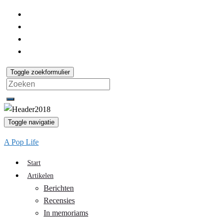
Toggle zoekformulier
Search
for:
Toggle navigatie
A Pop Life
Start
Artikelen
Berichten
Recensies
In memoriams