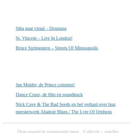
Meest recente recensies
Siba gaat viraal – Dounana
St. Vincent – Live In London!
Bruce Springsteen – Streets Of Minneapolis
Willekeurige artikelen
Jan Mulder, de Prince columns!
Dance Craze, de film en soundtrack
Nick Cave & The Bad Seeds en het verhaal over hun
meesterwerk Abattoir Blues / The Lyre Of Orpheus
Deze maand in voorgaande jaren
Collectie – regulier