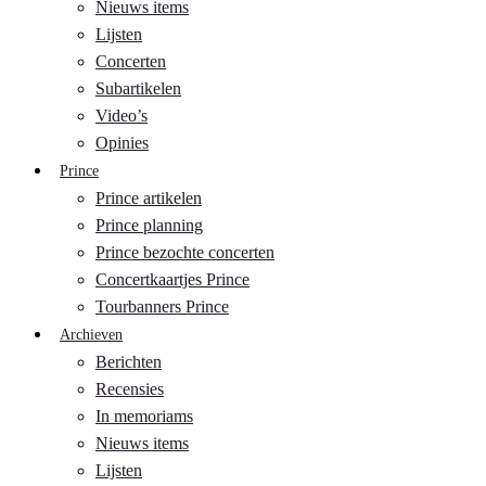
Nieuws items
Lijsten
Concerten
Subartikelen
Video’s
Opinies
Prince
Prince artikelen
Prince planning
Prince bezochte concerten
Concertkaartjes Prince
Tourbanners Prince
Archieven
Berichten
Recensies
In memoriams
Nieuws items
Lijsten