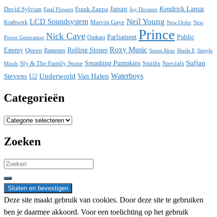
Japan
David Sylvian
Frank Zappa
Kendrick Lamar
Fatal Flowers
Joy Division
Neil Young
LCD Soundsystem
Kraftwerk
Marvin Gaye
New
New Order
Prince
Nick Cave
Parliament
Public
Power Generation
Outkast
Roxy Music
Enemy
Rolling Stones
Queen
Ramones
Sezen Aksu
Sheila E
Simple
Sufjan
Sly & The Family Stone
Smashing Pumpkins
Smiths
Specials
Minds
Waterboys
Stevens
Underworld
Van Halen
U2
Categorieën
Categorieën
Zoeken
Search
for:
Deze site maakt gebruik van cookies. Door deze site te gebruiken
ben je daarmee akkoord. Voor een toelichting op het gebruik