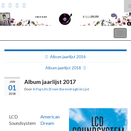
T
z
Search for:
A Pop Life
Togg
navig
Album jaarlijst 2016
Album jaarlijst 2018
Album jaarlijst 2017
JAN
01
Door
A Pop Life (Erwin Barendregt)
in
Lijst
2018
LCD
American
Soundsystem
Dream