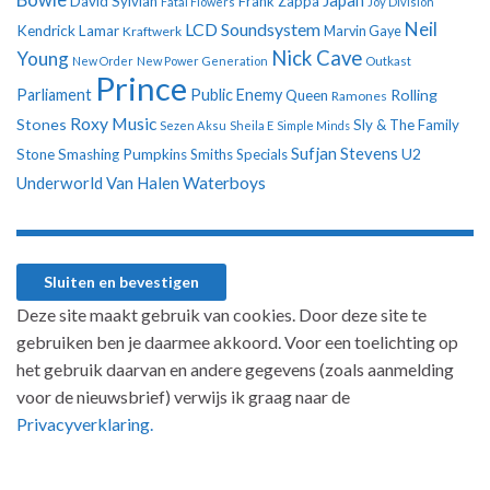
Bowie
Japan
David Sylvian
Frank Zappa
Fatal Flowers
Joy Division
Neil
LCD Soundsystem
Kendrick Lamar
Kraftwerk
Marvin Gaye
Nick Cave
Young
New Order
New Power Generation
Outkast
Prince
Parliament
Public Enemy
Rolling
Queen
Ramones
Roxy Music
Stones
Sly & The Family
Sezen Aksu
Sheila E
Simple Minds
Sufjan Stevens
U2
Stone
Smashing Pumpkins
Smiths
Specials
Underworld
Van Halen
Waterboys
Deze site maakt gebruik van cookies. Door deze site te
gebruiken ben je daarmee akkoord. Voor een toelichting op
het gebruik daarvan en andere gegevens (zoals aanmelding
voor de nieuwsbrief) verwijs ik graag naar de
Privacyverklaring.