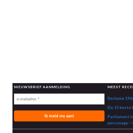
NIEUWSBRIEF AANMELDING
MEEST RECE
Reclame 1966
De 15 beste R
Parliament i
personage – 