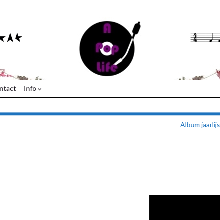
ntact
Info
Album jaarlij