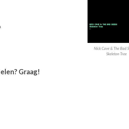
n
Nick Cave & The Bad S
Skeleton Tree
 delen? Graag!