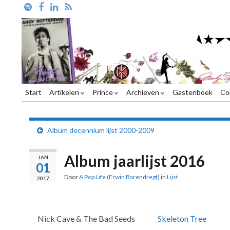
Start
Artikelen
Prince
Archieven
Gastenboek
Co
Album decennium lijst 2000-2009
Album jaarlijst 2016
JAN
01
Door
A Pop Life (Erwin Barendregt)
in
Lijst
2017
Nick Cave & The Bad Seeds
Skeleton Tree