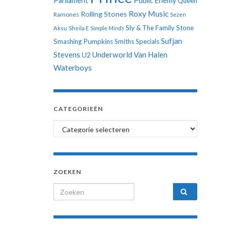
Parliament
Public Enemy
Queen
Roxy Music
Rolling Stones
Ramones
Sezen
Sly & The Family Stone
Aksu
Sheila E
Simple Minds
Sufjan
Smashing Pumpkins
Smiths
Specials
Stevens
Underworld
Van Halen
U2
Waterboys
CATEGORIEËN
Categorieën
ZOEKEN
Search for: