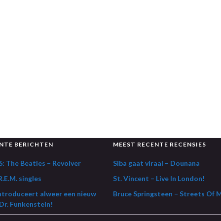
NTE BERICHTEN
MEEST RECENTE RECENSIES
: The Beatles – Revolver
Siba gaat viraal – Dounana
.E.M. singles
St. Vincent – Live In London!
ntroduceert alweer een nieuw
Bruce Springsteen – Streets Of 
Dr. Funkenstein!