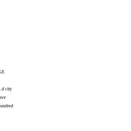
GE
.d city
ave
undred