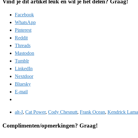
Vind je dit artikel leuk en wil je het delen? Graag!
Facebook
WhatsApp
Pinterest
Reddit
Threads
Mastodon
Tumblr
LinkedIn
Nextdoor
Bluesky
E-mail
alt-J
,
Cat Power
,
Cody Chesnutt
,
Frank Ocean
,
Kendrick Lama
Complimenten/opmerkingen? Graag!