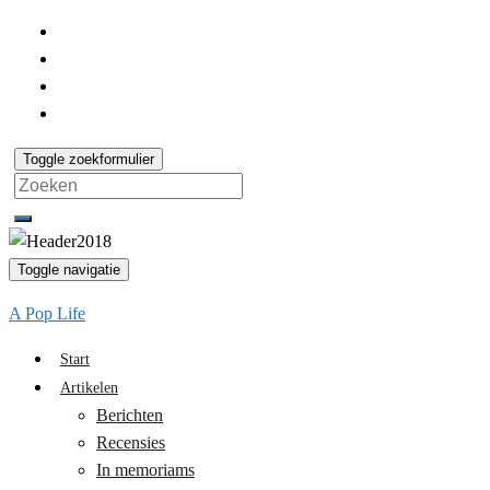
Toggle zoekformulier
Search
for:
Toggle navigatie
A Pop Life
Start
Artikelen
Berichten
Recensies
In memoriams