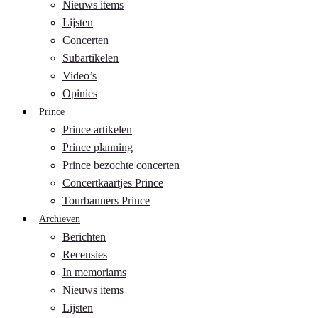
Nieuws items
Lijsten
Concerten
Subartikelen
Video’s
Opinies
Prince
Prince artikelen
Prince planning
Prince bezochte concerten
Concertkaartjes Prince
Tourbanners Prince
Archieven
Berichten
Recensies
In memoriams
Nieuws items
Lijsten