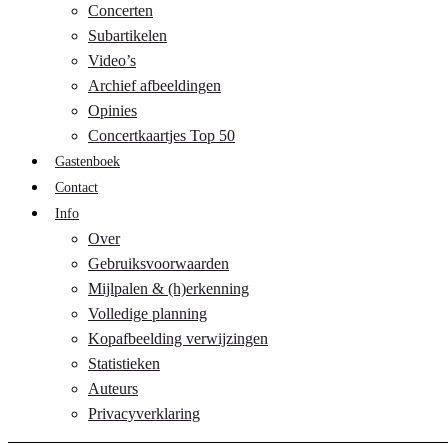
Concerten
Subartikelen
Video’s
Archief afbeeldingen
Opinies
Concertkaartjes Top 50
Gastenboek
Contact
Info
Over
Gebruiksvoorwaarden
Mijlpalen & (h)erkenning
Volledige planning
Kopafbeelding verwijzingen
Statistieken
Auteurs
Privacyverklaring