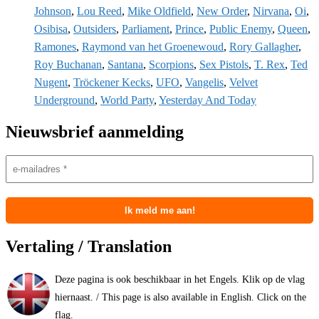
Johnson
,
Lou Reed
,
Mike Oldfield
,
New Order
,
Nirvana
,
Oi
,
Osibisa
,
Outsiders
,
Parliament
,
Prince
,
Public Enemy
,
Queen
,
Ramones
,
Raymond van het Groenewoud
,
Rory Gallagher
,
Roy Buchanan
,
Santana
,
Scorpions
,
Sex Pistols
,
T. Rex
,
Ted
Nugent
,
Tröckener Kecks
,
UFO
,
Vangelis
,
Velvet
Underground
,
World Party
,
Yesterday And Today
Nieuwsbrief aanmelding
Vertaling / Translation
Deze pagina is ook beschikbaar in het Engels. Klik op de vlag
hiernaast. / This page is also available in English. Click on the
flag.