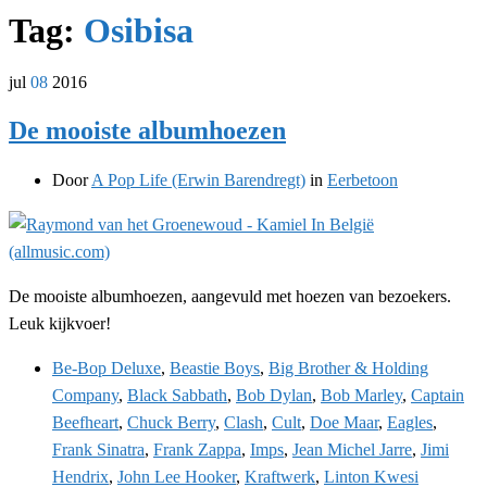
Tag:
Osibisa
jul
08
2016
De mooiste albumhoezen
Door
A Pop Life (Erwin Barendregt)
in
Eerbetoon
De mooiste albumhoezen, aangevuld met hoezen van bezoekers.
Leuk kijkvoer!
Be-Bop Deluxe
,
Beastie Boys
,
Big Brother & Holding
Company
,
Black Sabbath
,
Bob Dylan
,
Bob Marley
,
Captain
Beefheart
,
Chuck Berry
,
Clash
,
Cult
,
Doe Maar
,
Eagles
,
Frank Sinatra
,
Frank Zappa
,
Imps
,
Jean Michel Jarre
,
Jimi
Hendrix
,
John Lee Hooker
,
Kraftwerk
,
Linton Kwesi