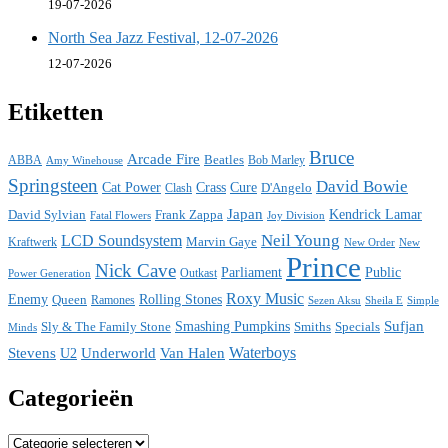
19-07-2026
North Sea Jazz Festival, 12-07-2026
12-07-2026
Etiketten
Bruce
Arcade Fire
ABBA
Beatles
Bob Marley
Amy Winehouse
Springsteen
David Bowie
Cat Power
Crass
Cure
D'Angelo
Clash
Japan
David Sylvian
Frank Zappa
Kendrick Lamar
Fatal Flowers
Joy Division
Neil Young
LCD Soundsystem
Kraftwerk
Marvin Gaye
New
New Order
Prince
Nick Cave
Parliament
Public
Power Generation
Outkast
Roxy Music
Enemy
Rolling Stones
Queen
Ramones
Sezen Aksu
Sheila E
Simple
Sufjan
Sly & The Family Stone
Smashing Pumpkins
Smiths
Specials
Minds
Waterboys
Stevens
Underworld
Van Halen
U2
Categorieën
Categorieën