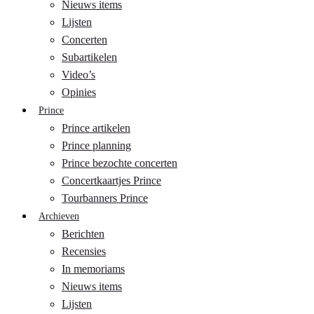
Nieuws items
Lijsten
Concerten
Subartikelen
Video’s
Opinies
Prince
Prince artikelen
Prince planning
Prince bezochte concerten
Concertkaartjes Prince
Tourbanners Prince
Archieven
Berichten
Recensies
In memoriams
Nieuws items
Lijsten