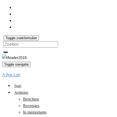
Toggle zoekformulier
Search
for:
Toggle navigatie
A Pop Life
Start
Artikelen
Berichten
Recensies
In memoriams