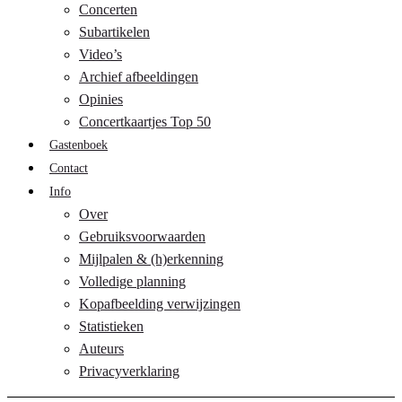
Concerten
Subartikelen
Video’s
Archief afbeeldingen
Opinies
Concertkaartjes Top 50
Gastenboek
Contact
Info
Over
Gebruiksvoorwaarden
Mijlpalen & (h)erkenning
Volledige planning
Kopafbeelding verwijzingen
Statistieken
Auteurs
Privacyverklaring