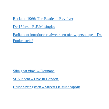
Meest recente berichten
Reclame 1966: The Beatles – Revolver
De 15 beste R.E.M. singles
Parliament introduceert alweer een nieuw personage – Dr.
Funkenstein!
Meest recente recensies
Siba gaat viraal – Dounana
St. Vincent – Live In London!
Bruce Springsteen – Streets Of Minneapolis
Willekeurige artikelen