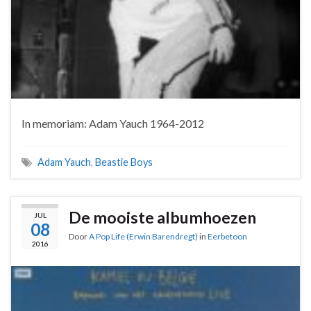
In memoriam: Adam Yauch 1964-2012
Adam Yauch
,
Beastie Boys
De mooiste albumhoezen
JUL
08
Door
A Pop Life (Erwin Barendregt)
in
Eerbetoon
2016