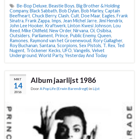
Be-Bop Deluxe
,
Beastie Boys
,
Big Brother & Holding
Company
,
Black Sabbath
,
Bob Dylan
,
Bob Marley
,
Captain
Beefheart
,
Chuck Berry
,
Clash
,
Cult
,
Doe Maar
,
Eagles
,
Frank
Sinatra
,
Frank Zappa
,
Imps
,
Jean Michel Jarre
,
Jimi Hendrix
,
John Lee Hooker
,
Kraftwerk
,
Linton Kwesi Johnson
,
Lou
Reed
,
Mike Oldfield
,
New Order
,
Nirvana
,
Oi
,
Osibisa
,
Outsiders
,
Parliament
,
Prince
,
Public Enemy
,
Queen
,
Ramones
,
Raymond van het Groenewoud
,
Rory Gallagher
,
Roy Buchanan
,
Santana
,
Scorpions
,
Sex Pistols
,
T. Rex
,
Ted
Nugent
,
Tröckener Kecks
,
UFO
,
Vangelis
,
Velvet
Underground
,
World Party
,
Yesterday And Today
Album jaarlijst 1986
MRT
14
Door
A Pop Life (Erwin Barendregt)
in
Lijst
2016