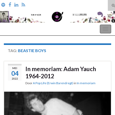
T
zo
Search for:
A Pop Life
Togg
navig
TAG:
BEASTIE BOYS
In memoriam: Adam Yauch
MEI
04
1964-2012
2022
Door
A Pop Life (Erwin Barendregt)
in
In memoriam