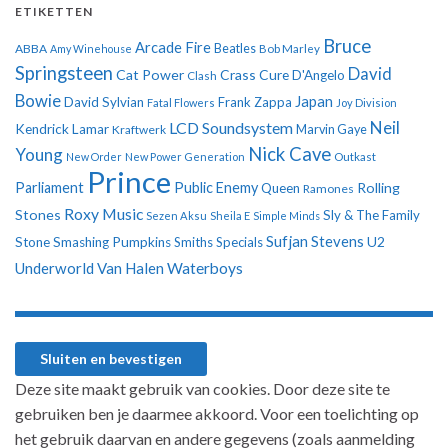
ETIKETTEN
Bruce
Arcade Fire
ABBA
Beatles
Amy Winehouse
Bob Marley
Springsteen
David
Cat Power
Crass
Cure
D'Angelo
Clash
Bowie
Japan
David Sylvian
Frank Zappa
Fatal Flowers
Joy Division
Neil
LCD Soundsystem
Kendrick Lamar
Kraftwerk
Marvin Gaye
Nick Cave
Young
New Order
New Power Generation
Outkast
Prince
Parliament
Public Enemy
Rolling
Queen
Ramones
Roxy Music
Stones
Sly & The Family
Sezen Aksu
Sheila E
Simple Minds
Sufjan Stevens
U2
Stone
Smashing Pumpkins
Smiths
Specials
Underworld
Van Halen
Waterboys
Deze site maakt gebruik van cookies. Door deze site te
gebruiken ben je daarmee akkoord. Voor een toelichting op
het gebruik daarvan en andere gegevens (zoals aanmelding