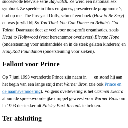
succesvolle televisie serie
Baywatch
. Ze werd een nationaal sex
symbool. Ze speelde in films en games, presenteerde programma’s,
trad op met The Pussycat Dolls, schreef een boek (
How to Be Sexy
)
en was jurylid bij
So You Think You Can Dance
en
Britain’s Got
Talent
. Daarnaast doet ze veel voor non-profit organisaties, zoals
Head to Hollywood
(voor hersentumor overlevers)
Elevate Hope
(ondersteuning voor mishandelde en in de steek gelaten kinderen) en
HollyRod Foundation
(ondersteuning voor zieken).
Fallout voor Prince
Op 7 juni 1993 veranderde Prince zijn naam in
en stond hij aan
het begin van een lange strijd met
Warner Bros.
(zie ook
Prince en
de naamsverandering
). Volgens overlevering is het
Carmen Electra
album de spreekwoordelijke druppel geweest voor
Warner Bros.
om
in 1993 de stekker uit
Paisley Park Records
te trekken.
Ter afsluiting