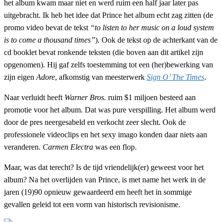
het album kwam maar niet en werd ruim een half jaar later pas
uitgebracht. Ik heb het idee dat Prince het album echt zag zitten (de
promo video bevat de tekst
“to listen to her music on a loud system
is to come a thousand times”
). Ook de tekst op de achterkant van de
cd booklet bevat ronkende teksten (die boven aan dit artikel zijn
opgenomen). Hij gaf zelfs toestemming tot een (her)bewerking van
zijn eigen
Adore
, afkomstig van meesterwerk
Sign O’ The Times
.
Naar verluidt heeft
Warner Bros.
ruim $1 miljoen besteed aan
promotie voor het album. Dat was pure verspilling. Het album werd
door de pres neergesabeld en verkocht zeer slecht. Ook de
professionele videoclips en het sexy imago konden daar niets aan
veranderen.
Carmen Electra
was een flop.
Maar, was dat terecht? Is de tijd vriendelijk(er) geweest voor het
album? Na het overlijden van Prince, is met name het werk in de
jaren (19)90 opnieuw gewaardeerd em heeft het in sommige
gevallen geleid tot een vorm van historisch revisionisme.