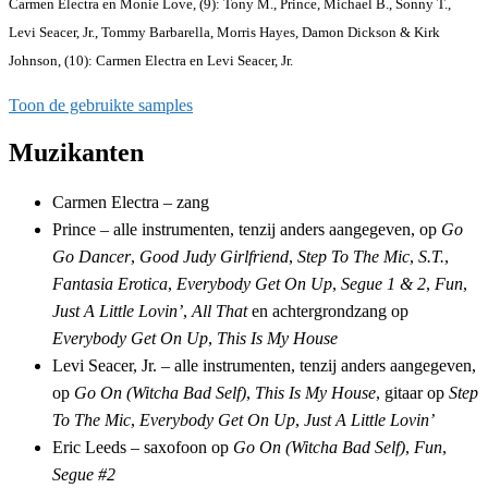
Carmen Electra en Monie Love, (9): Tony M., Prince, Michael B., Sonny T.,
Levi Seacer, Jr., Tommy Barbarella, Morris Hayes, Damon Dickson & Kirk
Johnson, (10): Carmen Electra en Levi Seacer, Jr.
Toon de gebruikte samples
Muzikanten
Carmen Electra – zang
Prince – alle instrumenten, tenzij anders aangegeven, op
Go
Go Dancer
,
Good Judy Girlfriend
,
Step To The Mic
,
S.T.
,
Fantasia Erotica
,
Everybody Get On Up
,
Segue 1 & 2
,
Fun
,
Just A Little Lovin’
,
All That
en achtergrondzang op
Everybody Get On Up
,
This Is My House
Levi Seacer, Jr. – alle instrumenten, tenzij anders aangegeven,
op
Go On (Witcha Bad Self)
,
This Is My House
, gitaar op
Step
To The Mic
,
Everybody Get On Up
,
Just A Little Lovin’
Eric Leeds – saxofoon op
Go On (Witcha Bad Self)
,
Fun
,
Segue #2