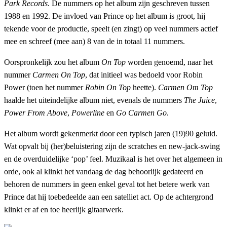
Park Records
. De nummers op het album zijn geschreven tussen
1988 en 1992. De invloed van Prince op het album is groot, hij
tekende voor de productie, speelt (en zingt) op veel nummers actief
mee en schreef (mee aan) 8 van de in totaal 11 nummers.
Oorspronkelijk zou het album
On Top
worden genoemd, naar het
nummer
Carmen On Top
, dat initieel was bedoeld voor Robin
Power (toen het nummer
Robin On Top
heette).
Carmen Om Top
haalde het uiteindelijke album niet, evenals de nummers
The Juice
,
Power From Above
,
Powerline
en
Go Carmen Go
.
Het album wordt gekenmerkt door een typisch jaren (19)90 geluid.
Wat opvalt bij (her)beluistering zijn de scratches en new-jack-swing
en de overduidelijke ‘pop’ feel. Muzikaal is het over het algemeen in
orde, ook al klinkt het vandaag de dag behoorlijk gedateerd en
behoren de nummers in geen enkel geval tot het betere werk van
Prince dat hij toebedeelde aan een satelliet act. Op de achtergrond
klinkt er af en toe heerlijk gitaarwerk.