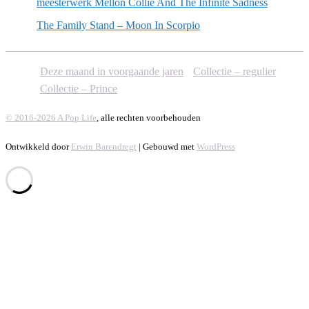
meesterwerk Mellon Collie And The Infinite Sadness
The Family Stand – Moon In Scorpio
Deze maand in voorgaande jaren
Collectie – regulier
Collectie – Prince
© 2016-2026 A Pop Life
, alle rechten voorbehouden
Ontwikkeld door
Erwin Barendregt
| Gebouwd met
WordPress