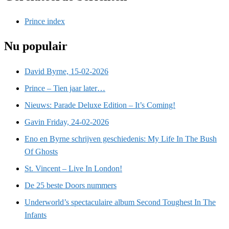
Prince index
Nu populair
David Byrne, 15-02-2026
Prince – Tien jaar later…
Nieuws: Parade Deluxe Edition – It’s Coming!
Gavin Friday, 24-02-2026
Eno en Byrne schrijven geschiedenis: My Life In The Bush
Of Ghosts
St. Vincent – Live In London!
De 25 beste Doors nummers
Underworld’s spectaculaire album Second Toughest In The
Infants