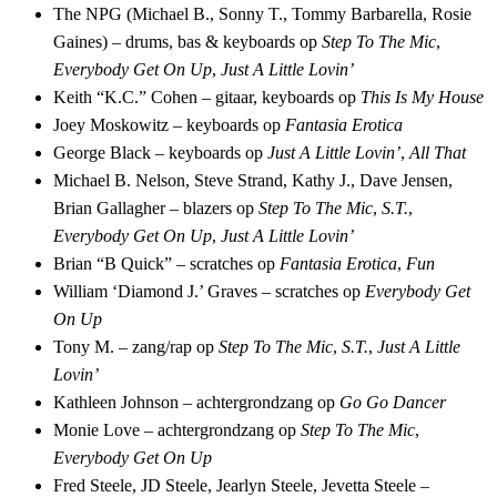
The NPG (Michael B., Sonny T., Tommy Barbarella, Rosie
Gaines) – drums, bas & keyboards op
Step To The Mic
,
Everybody Get On Up
,
Just A Little Lovin’
Keith “K.C.” Cohen – gitaar, keyboards op
This Is My House
Joey Moskowitz – keyboards op
Fantasia Erotica
George Black – keyboards op
Just A Little Lovin’
,
All That
Michael B. Nelson, Steve Strand, Kathy J., Dave Jensen,
Brian Gallagher – blazers op
Step To The Mic
,
S.T.
,
Everybody Get On Up
,
Just A Little Lovin’
Brian “B Quick” – scratches op
Fantasia Erotica
,
Fun
William ‘Diamond J.’ Graves – scratches op
Everybody Get
On Up
Tony M. – zang/rap op
Step To The Mic
,
S.T.
,
Just A Little
Lovin’
Kathleen Johnson – achtergrondzang op
Go Go Dancer
Monie Love – achtergrondzang op
Step To The Mic
,
Everybody Get On Up
Fred Steele, JD Steele, Jearlyn Steele, Jevetta Steele –