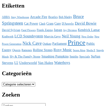
Etiketten
Bruce
Arcade Fire
ABBA
Beatles
Bob Marley
Amy Winehouse
Springsteen
David Bowie
Cat Power
Crass
Cure
D'Angelo
Clash
Japan
David Sylvian
Frank Zappa
Kendrick Lamar
Fatal Flowers
Joy Division
Neil Young
LCD Soundsystem
Kraftwerk
Marvin Gaye
New
New Order
Prince
Nick Cave
Parliament
Public
Power Generation
Outkast
Roxy Music
Enemy
Rolling Stones
Queen
Ramones
Sezen Aksu
Sheila E
Simple
Sufjan
Sly & The Family Stone
Smashing Pumpkins
Smiths
Specials
Minds
Waterboys
Stevens
Underworld
Van Halen
U2
Categorieën
Categorieën
Zoeken
Search