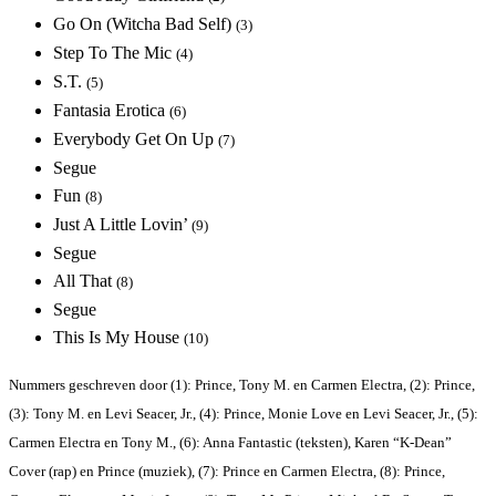
Go On (Witcha Bad Self)
(3)
Step To The Mic
(4)
S.T.
(5)
Fantasia Erotica
(6)
Everybody Get On Up
(7)
Segue
Fun
(8)
Just A Little Lovin’
(9)
Segue
All That
(8)
Segue
This Is My House
(10)
Nummers geschreven door (1): Prince, Tony M. en Carmen Electra, (2): Prince,
(3): Tony M. en Levi Seacer, Jr., (4): Prince, Monie Love en Levi Seacer, Jr., (5):
Carmen Electra en Tony M., (6): Anna Fantastic (teksten), Karen “K-Dean”
Cover (rap) en Prince (muziek), (7): Prince en Carmen Electra, (8): Prince,