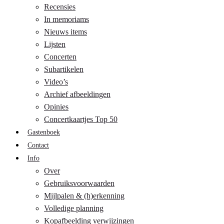
Recensies
In memoriams
Nieuws items
Lijsten
Concerten
Subartikelen
Video’s
Archief afbeeldingen
Opinies
Concertkaartjes Top 50
Gastenboek
Contact
Info
Over
Gebruiksvoorwaarden
Mijlpalen & (h)erkenning
Volledige planning
Kopafbeelding verwijzingen