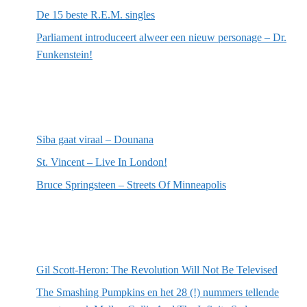
De 15 beste R.E.M. singles
Parliament introduceert alweer een nieuw personage – Dr.
Funkenstein!
Meest recente recensies
Siba gaat viraal – Dounana
St. Vincent – Live In London!
Bruce Springsteen – Streets Of Minneapolis
Willekeurige artikelen
Gil Scott-Heron: The Revolution Will Not Be Televised
The Smashing Pumpkins en het 28 (!) nummers tellende