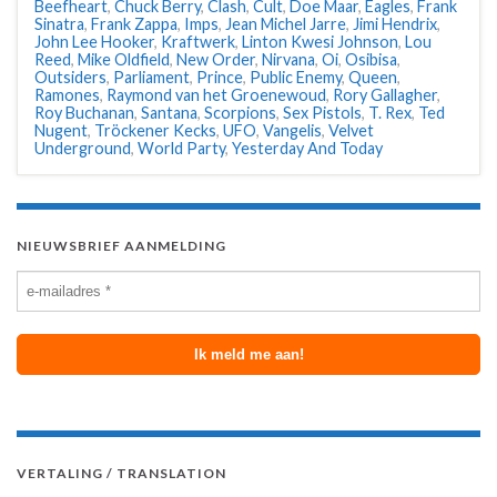
Beefheart
,
Chuck Berry
,
Clash
,
Cult
,
Doe Maar
,
Eagles
,
Frank
Sinatra
,
Frank Zappa
,
Imps
,
Jean Michel Jarre
,
Jimi Hendrix
,
John Lee Hooker
,
Kraftwerk
,
Linton Kwesi Johnson
,
Lou
Reed
,
Mike Oldfield
,
New Order
,
Nirvana
,
Oi
,
Osibisa
,
Outsiders
,
Parliament
,
Prince
,
Public Enemy
,
Queen
,
Ramones
,
Raymond van het Groenewoud
,
Rory Gallagher
,
Roy Buchanan
,
Santana
,
Scorpions
,
Sex Pistols
,
T. Rex
,
Ted
Nugent
,
Tröckener Kecks
,
UFO
,
Vangelis
,
Velvet
Underground
,
World Party
,
Yesterday And Today
NIEUWSBRIEF AANMELDING
VERTALING / TRANSLATION