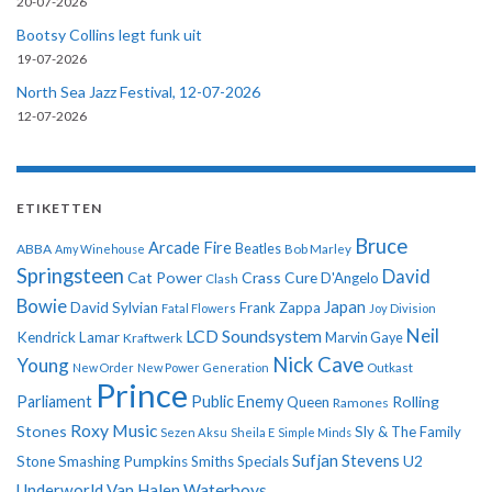
20-07-2026
Bootsy Collins legt funk uit
19-07-2026
North Sea Jazz Festival, 12-07-2026
12-07-2026
ETIKETTEN
Bruce
Arcade Fire
ABBA
Beatles
Amy Winehouse
Bob Marley
Springsteen
David
Cat Power
Crass
Cure
D'Angelo
Clash
Bowie
Japan
David Sylvian
Frank Zappa
Fatal Flowers
Joy Division
Neil
LCD Soundsystem
Kendrick Lamar
Kraftwerk
Marvin Gaye
Nick Cave
Young
New Order
New Power Generation
Outkast
Prince
Parliament
Public Enemy
Rolling
Queen
Ramones
Roxy Music
Stones
Sly & The Family
Sezen Aksu
Sheila E
Simple Minds
Sufjan Stevens
U2
Stone
Smashing Pumpkins
Smiths
Specials
Underworld
Van Halen
Waterboys