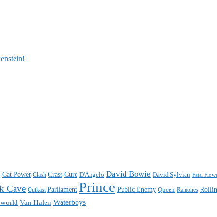
enstein!
n
David Bowie
Cat Power
Crass
Cure
D'Angelo
David Sylvian
Clash
Fatal Flow
Prince
k Cave
Parliament
Public Enemy
Rolli
Queen
Ramones
Outkast
Waterboys
world
Van Halen