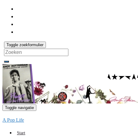
Toggle zoekformulier
Search
for:
Toggle navigatie
A Pop Life
Start