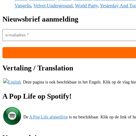
Vangelis
,
Velvet Underground
,
World Party
,
Yesterday And To
Nieuwsbrief aanmelding
Vertaling / Translation
Deze pagina is ook beschikbaar in het Engels. Klik op de vlag hiern
A Pop Life op Spotify!
De
A Pop Life afspeellijst
is nu beschikbaar. Klik op de link of he