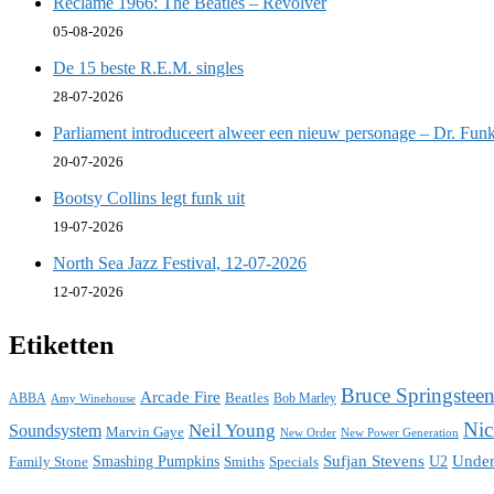
Reclame 1966: The Beatles – Revolver
05-08-2026
De 15 beste R.E.M. singles
28-07-2026
Parliament introduceert alweer een nieuw personage – Dr. Funk
20-07-2026
Bootsy Collins legt funk uit
19-07-2026
North Sea Jazz Festival, 12-07-2026
12-07-2026
Etiketten
Bruce Springstee
Arcade Fire
ABBA
Beatles
Bob Marley
Amy Winehouse
Nic
Neil Young
Soundsystem
Marvin Gaye
New Power Generation
New Order
Sufjan Stevens
Under
Family Stone
Smashing Pumpkins
Smiths
Specials
U2