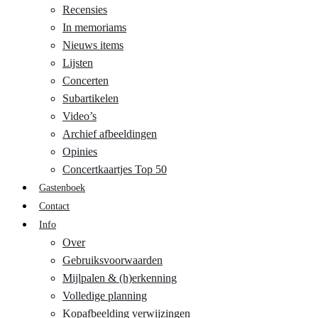
Recensies
In memoriams
Nieuws items
Lijsten
Concerten
Subartikelen
Video’s
Archief afbeeldingen
Opinies
Concertkaartjes Top 50
Gastenboek
Contact
Info
Over
Gebruiksvoorwaarden
Mijlpalen & (h)erkenning
Volledige planning
Kopafbeelding verwijzingen