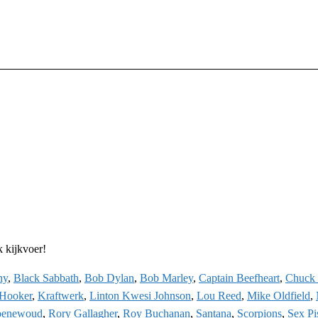
 kijkvoer!
ny
,
Black Sabbath
,
Bob Dylan
,
Bob Marley
,
Captain Beefheart
,
Chuck 
 Hooker
,
Kraftwerk
,
Linton Kwesi Johnson
,
Lou Reed
,
Mike Oldfield
,
oenewoud
,
Rory Gallagher
,
Roy Buchanan
,
Santana
,
Scorpions
,
Sex Pi