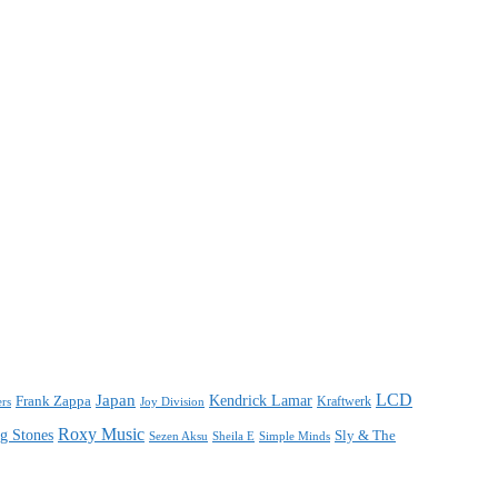
LCD
Japan
Frank Zappa
Kendrick Lamar
Kraftwerk
ers
Joy Division
Roxy Music
ng Stones
Sly & The
Sezen Aksu
Sheila E
Simple Minds