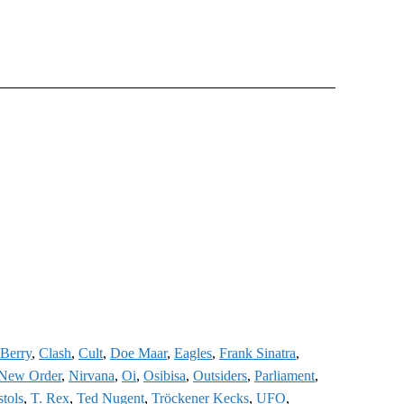
Berry
,
Clash
,
Cult
,
Doe Maar
,
Eagles
,
Frank Sinatra
,
New Order
,
Nirvana
,
Oi
,
Osibisa
,
Outsiders
,
Parliament
,
stols
,
T. Rex
,
Ted Nugent
,
Tröckener Kecks
,
UFO
,