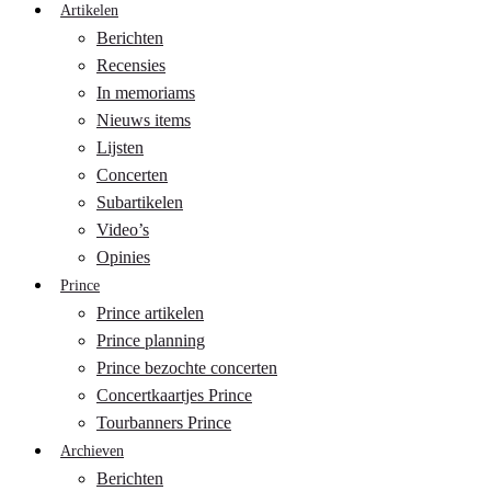
Artikelen
Berichten
Recensies
In memoriams
Nieuws items
Lijsten
Concerten
Subartikelen
Video’s
Opinies
Prince
Prince artikelen
Prince planning
Prince bezochte concerten
Concertkaartjes Prince
Tourbanners Prince
Archieven
Berichten