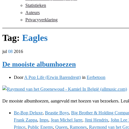
Statistieken
Auteurs
Privacyverklaring
Tag:
Eagles
jul
08
2016
De mooiste albumhoezen
Door
A Pop Life (Erwin Barendregt)
in
Eerbetoon
De mooiste albumhoezen, aangevuld met hoezen van bezoekers. Leuk
Be-Bop Deluxe
,
Beastie Boys
,
Big Brother & Holding Compa
Frank Zappa
,
Imps
,
Jean Michel Jarre
,
Jimi Hendrix
,
John Lee
Prince
,
Public Enemy
,
Queen
,
Ramones
,
Raymond van het Gr