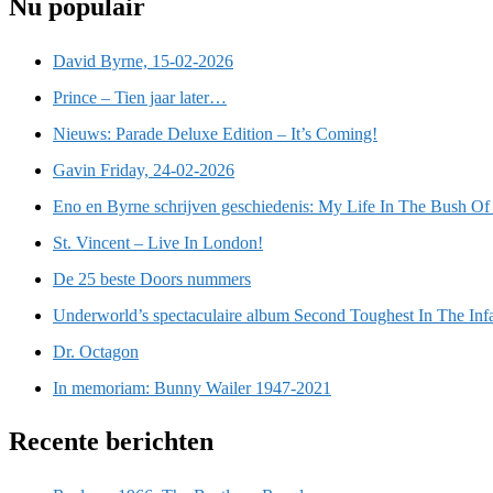
Nu populair
David Byrne, 15-02-2026
Prince – Tien jaar later…
Nieuws: Parade Deluxe Edition – It’s Coming!
Gavin Friday, 24-02-2026
Eno en Byrne schrijven geschiedenis: My Life In The Bush Of
St. Vincent – Live In London!
De 25 beste Doors nummers
Underworld’s spectaculaire album Second Toughest In The Inf
Dr. Octagon
In memoriam: Bunny Wailer 1947-2021
Recente berichten