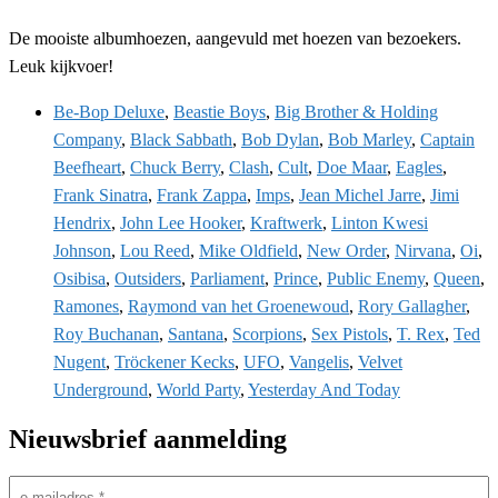
De mooiste albumhoezen, aangevuld met hoezen van bezoekers.
Leuk kijkvoer!
Be-Bop Deluxe
,
Beastie Boys
,
Big Brother & Holding
Company
,
Black Sabbath
,
Bob Dylan
,
Bob Marley
,
Captain
Beefheart
,
Chuck Berry
,
Clash
,
Cult
,
Doe Maar
,
Eagles
,
Frank Sinatra
,
Frank Zappa
,
Imps
,
Jean Michel Jarre
,
Jimi
Hendrix
,
John Lee Hooker
,
Kraftwerk
,
Linton Kwesi
Johnson
,
Lou Reed
,
Mike Oldfield
,
New Order
,
Nirvana
,
Oi
,
Osibisa
,
Outsiders
,
Parliament
,
Prince
,
Public Enemy
,
Queen
,
Ramones
,
Raymond van het Groenewoud
,
Rory Gallagher
,
Roy Buchanan
,
Santana
,
Scorpions
,
Sex Pistols
,
T. Rex
,
Ted
Nugent
,
Tröckener Kecks
,
UFO
,
Vangelis
,
Velvet
Underground
,
World Party
,
Yesterday And Today
Nieuwsbrief aanmelding