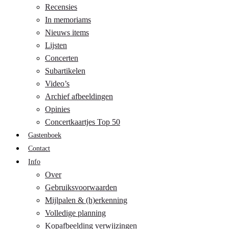
Recensies
In memoriams
Nieuws items
Lijsten
Concerten
Subartikelen
Video’s
Archief afbeeldingen
Opinies
Concertkaartjes Top 50
Gastenboek
Contact
Info
Over
Gebruiksvoorwaarden
Mijlpalen & (h)erkenning
Volledige planning
Kopafbeelding verwijzingen