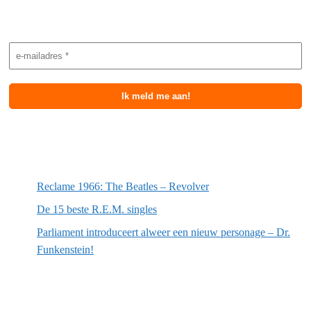
Nieuwsbrief aanmelding
Meest recente berichten
Reclame 1966: The Beatles – Revolver
De 15 beste R.E.M. singles
Parliament introduceert alweer een nieuw personage – Dr.
Funkenstein!
Meest recente recensies