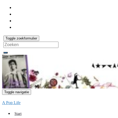
Toggle zoekformulier
Search
for:
Toggle navigatie
A Pop Life
Start