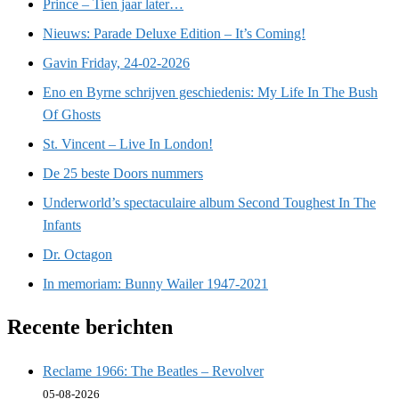
Prince – Tien jaar later…
Nieuws: Parade Deluxe Edition – It’s Coming!
Gavin Friday, 24-02-2026
Eno en Byrne schrijven geschiedenis: My Life In The Bush
Of Ghosts
St. Vincent – Live In London!
De 25 beste Doors nummers
Underworld’s spectaculaire album Second Toughest In The
Infants
Dr. Octagon
In memoriam: Bunny Wailer 1947-2021
Recente berichten
Reclame 1966: The Beatles – Revolver
05-08-2026