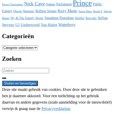
Prince
Nick Cave
Parliament
Public
Power Generation
Outkast
Roxy Music
Enemy
Rolling Stones
Queen
Ramones
Sezen Aksu
Sheila E
Simple
Sufjan
Sly & The Family Stone
Smashing Pumpkins
Smiths
Specials
Minds
Waterboys
Stevens
Underworld
Van Halen
U2
Categorieën
Categorieën
Zoeken
Search
for:
Deze site maakt gebruik van cookies. Door deze site te gebruiken
ben je daarmee akkoord. Voor een toelichting op het gebruik
daarvan en andere gegevens (zoals aanmelding voor de nieuwsbrief)
verwijs ik graag naar de
Privacyverklaring.