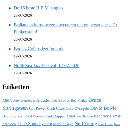
De 15 beste R.E.M. singles
28-07-2026
Parliament introduceert alweer een nieuw personage – Dr.
Funkenstein!
20-07-2026
Bootsy Collins legt funk uit
19-07-2026
North Sea Jazz Festival, 12-07-2026
12-07-2026
Etiketten
Bruce
Arcade Fire
ABBA
Beatles
Bob Marley
Amy Winehouse
Springsteen
David Bowie
Cat Power
Crass
Cure
D'Angelo
Clash
Japan
David Sylvian
Frank Zappa
Kendrick Lamar
Fatal Flowers
Joy Division
Neil Young
LCD Soundsystem
Kraftwerk
Marvin Gaye
New
New Order