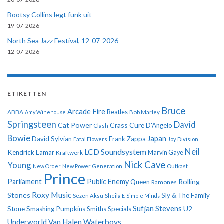
Bootsy Collins legt funk uit
19-07-2026
North Sea Jazz Festival, 12-07-2026
12-07-2026
ETIKETTEN
Bruce
Arcade Fire
ABBA
Beatles
Amy Winehouse
Bob Marley
Springsteen
David
Cat Power
Crass
Cure
D'Angelo
Clash
Bowie
Japan
David Sylvian
Frank Zappa
Fatal Flowers
Joy Division
Neil
LCD Soundsystem
Kendrick Lamar
Kraftwerk
Marvin Gaye
Nick Cave
Young
New Order
New Power Generation
Outkast
Prince
Parliament
Public Enemy
Rolling
Queen
Ramones
Roxy Music
Stones
Sly & The Family
Sezen Aksu
Sheila E
Simple Minds
Sufjan Stevens
U2
Stone
Smashing Pumpkins
Smiths
Specials
Underworld
Van Halen
Waterboys