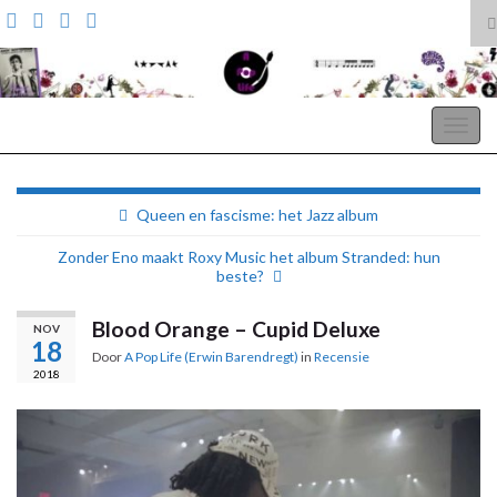
T
z
Search for:
A Pop Life
Togg
navig
Queen en fascisme: het Jazz album
Zonder Eno maakt Roxy Music het album Stranded: hun
beste?
Blood Orange – Cupid Deluxe
NOV
18
Door
A Pop Life (Erwin Barendregt)
in
Recensie
2018