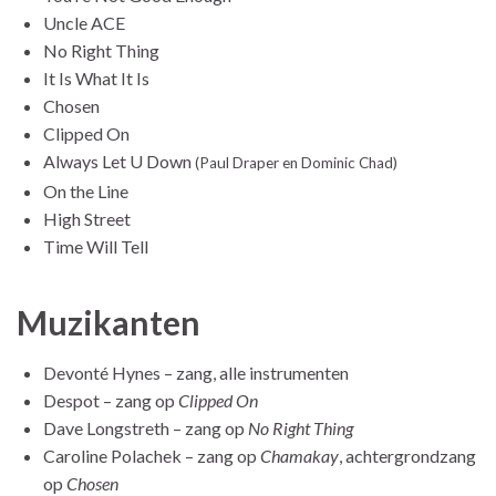
Uncle ACE
No Right Thing
It Is What It Is
Chosen
Clipped On
Always Let U Down
(Paul Draper en Dominic Chad)
On the Line
High Street
Time Will Tell
Muzikanten
Devonté Hynes – zang, alle instrumenten
Despot – zang op
Clipped On
Dave Longstreth – zang op
No Right Thing
Caroline Polachek – zang op
Chamakay
, achtergrondzang
op
Chosen