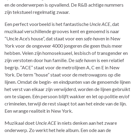
en de onderwerpen is opvallend. De R&B achtige nummers
zijn tekstueel regelmatig zwaar.
Een perfect voorbeeld is het fantastische
Uncle ACE
, dat
muzikaal verschillende grooves kent en genoemd is naar
“Uncle Ace’s house”, dat staat voor een
safe-haven
in New
York voor de ongeveer 4000 jongeren die geen thuis meer
hebben. Velen zijn homoseksueel, lesbisch of transgender en
zijn verstoten door hun familie. De
safe haven
is een relatief
begrip. “ACE” staat voor de metrolijnen A, C en E in New
York. De term “house” staat voor de metrowagons op die
lijnen. Omdat de begin- en eindpunten van de genoemde lijnen
het verst van elkaar zijn verwijderd, worden de lijnen gebruikt
om te slapen. Eén persoon blijft wakker en let op politie en/of
criminelen, terwijl de rest slaapt tot aan het einde van de lijn.
Een wrange realiteit in New York.
Muzikaal doet
Uncle ACE
in niets denken aan het zware
onderwerp. Zo werkt het hele album. Een ode aan de