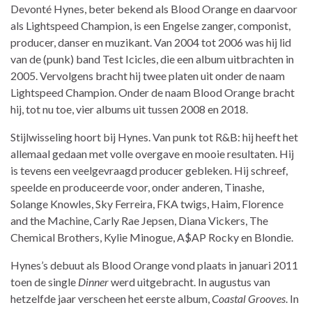
Devonté Hynes, beter bekend als Blood Orange en daarvoor
als Lightspeed Champion, is een Engelse zanger, componist,
producer, danser en muzikant. Van 2004 tot 2006 was hij lid
van de (punk) band Test Icicles, die een album uitbrachten in
2005. Vervolgens bracht hij twee platen uit onder de naam
Lightspeed Champion. Onder de naam Blood Orange bracht
hij, tot nu toe, vier albums uit tussen 2008 en 2018.
Stijlwisseling hoort bij Hynes. Van punk tot R&B: hij heeft het
allemaal gedaan met volle overgave en mooie resultaten. Hij
is tevens een veelgevraagd producer gebleken. Hij schreef,
speelde en produceerde voor, onder anderen, Tinashe,
Solange Knowles, Sky Ferreira, FKA twigs, Haim, Florence
and the Machine, Carly Rae Jepsen, Diana Vickers, The
Chemical Brothers, Kylie Minogue, A$AP Rocky en Blondie.
Hynes’s debuut als Blood Orange vond plaats in januari 2011
toen de single
Dinner
werd uitgebracht. In augustus van
hetzelfde jaar verscheen het eerste album,
Coastal Grooves
. In