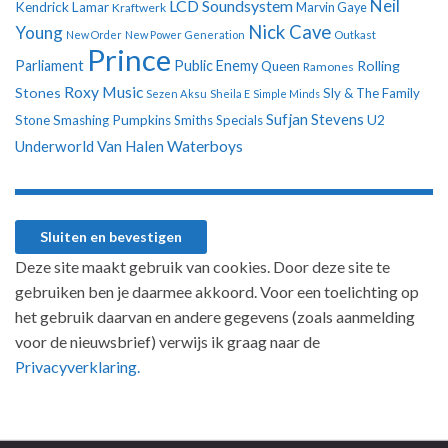
Neil
LCD Soundsystem
Kendrick Lamar
Kraftwerk
Marvin Gaye
Nick Cave
Young
New Order
New Power Generation
Outkast
Prince
Parliament
Public Enemy
Rolling
Queen
Ramones
Roxy Music
Stones
Sly & The Family
Sezen Aksu
Sheila E
Simple Minds
Sufjan Stevens
U2
Stone
Smashing Pumpkins
Smiths
Specials
Underworld
Van Halen
Waterboys
Deze site maakt gebruik van cookies. Door deze site te
gebruiken ben je daarmee akkoord. Voor een toelichting op
het gebruik daarvan en andere gegevens (zoals aanmelding
voor de nieuwsbrief) verwijs ik graag naar de
Privacyverklaring.