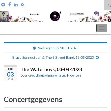
T
zo
Search for:
A Pop Life
Togg
navig
Nai Barghouti, 28-01-2023
Bruce Springsteen & The E Street Band, 13-05-2023
The Waterboys, 03-04-2023
APR
03
Door
A Pop Life (Erwin Barendregt)
in
Concert
2023
Concertgegevens