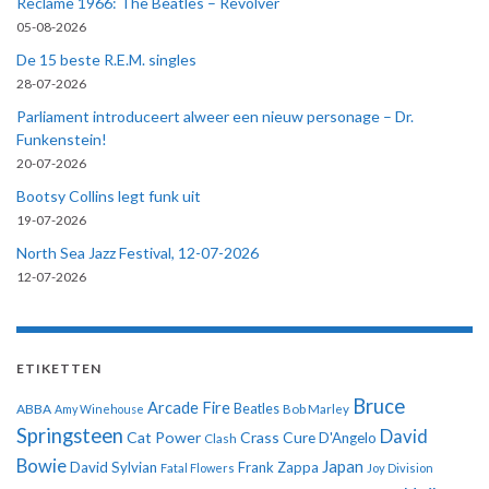
Reclame 1966: The Beatles – Revolver
05-08-2026
De 15 beste R.E.M. singles
28-07-2026
Parliament introduceert alweer een nieuw personage – Dr.
Funkenstein!
20-07-2026
Bootsy Collins legt funk uit
19-07-2026
North Sea Jazz Festival, 12-07-2026
12-07-2026
ETIKETTEN
Bruce
Arcade Fire
ABBA
Beatles
Amy Winehouse
Bob Marley
Springsteen
David
Cat Power
Crass
Cure
D'Angelo
Clash
Bowie
Japan
David Sylvian
Frank Zappa
Fatal Flowers
Joy Division