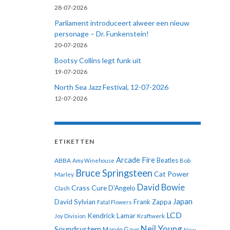
28-07-2026
Parliament introduceert alweer een nieuw
personage – Dr. Funkenstein!
20-07-2026
Bootsy Collins legt funk uit
19-07-2026
North Sea Jazz Festival, 12-07-2026
12-07-2026
ETIKETTEN
Arcade Fire
ABBA
Beatles
Amy Winehouse
Bob
Bruce Springsteen
Cat Power
Marley
David Bowie
Crass
Cure
D'Angelo
Clash
Japan
David Sylvian
Frank Zappa
Fatal Flowers
LCD
Kendrick Lamar
Kraftwerk
Joy Division
Neil Young
Soundsystem
Marvin Gaye
New