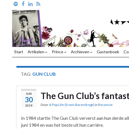
Start
Artikelen
Prince
Archieven
Gastenboek
Co
TAG:
GUN CLUB
The Gun Club’s fantast
JUN
30
Door
A Pop Life (Erwin Barendregt)
in
Recensie
2019
In 1984 startte The Gun Club ververst aan hun derde a
juni 1984 en was het beste uit hun carrière.