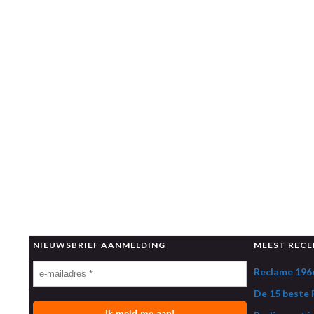
NIEUWSBRIEF AANMELDING
MEEST RECE
Reclame 1966
De 15 beste R