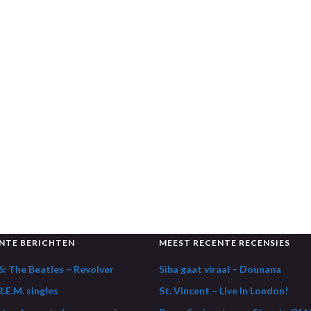
NTE BERICHTEN
MEEST RECENTE RECENSIES
: The Beatles – Revolver
Siba gaat viraal – Dounana
.E.M. singles
St. Vincent – Live In London!