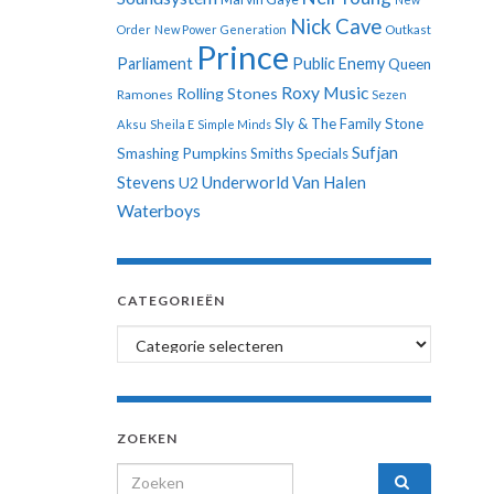
Nick Cave
Order
New Power Generation
Outkast
Prince
Parliament
Public Enemy
Queen
Roxy Music
Rolling Stones
Ramones
Sezen
Sly & The Family Stone
Aksu
Sheila E
Simple Minds
Sufjan
Smashing Pumpkins
Smiths
Specials
Stevens
Underworld
Van Halen
U2
Waterboys
CATEGORIEËN
Categorieën
ZOEKEN
Search for: