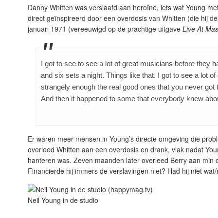
Danny Whitten was verslaafd aan heroïne, iets wat Young me
direct geïnspireerd door een overdosis van Whitten (die hij 
januari 1971 (vereeuwigd op de prachtige uitgave
Live At Ma
I got to see to see a lot of great musicians before the
and six sets a night. Things like that. I got to see a lot
strangely enough the real good ones that you never got 
And then it happened to some that everybody knew abo
Er waren meer mensen in Young’s directe omgeving die prob
overleed Whitten aan een overdosis en drank, vlak nadat You
hanteren was. Zeven maanden later overleed Berry aan min o
Financierde hij immers de verslavingen niet? Had hij niet w
Neil Young in de studio