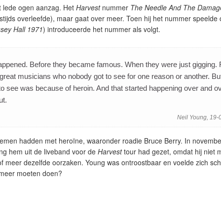
t lede ogen aanzag. Het
Harvest
nummer
The Needle And The Damag
destijds overleefde), maar gaat over meer. Toen hij het nummer speelde
ssey Hall 1971
) introduceerde het nummer als volgt.
y happened. Before they became famous. When they were just gigging. 
 of great musicians who nobody got to see for one reason or another. Bu
to see was because of heroin. And that started happening over and ov
ut.
Neil Young, 19-
lemen hadden met heroïne, waaronder roadie Bruce Berry. In novemb
ng hem uit de liveband voor de
Harvest
tour had gezet, omdat hij niet 
f meer dezelfde oorzaken. Young was ontroostbaar en voelde zich sch
at/meer moeten doen?