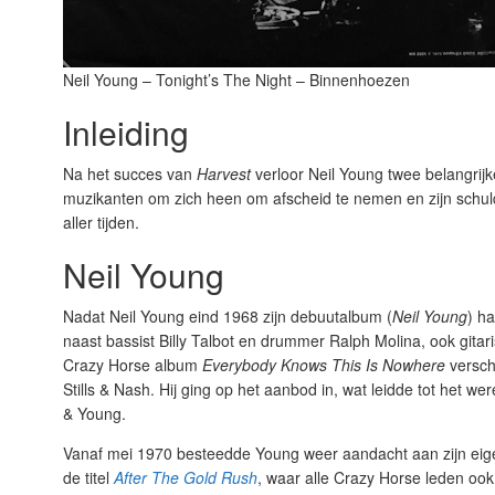
Neil Young – Tonight’s The Night – Binnenhoezen
Inleiding
Na het succes van
Harvest
verloor Neil Young twee belangrij
muzikanten om zich heen om afscheid te nemen en zijn schul
aller tijden.
Neil Young
Nadat Neil Young eind 1968 zijn debuutalbum (
Neil Young
) h
naast bassist Billy Talbot en drummer Ralph Molina, ook gita
Crazy Horse album
Everybody Knows This Is Nowhere
versch
Stills & Nash. Hij ging op het aanbod in, wat leidde tot het w
& Young.
Vanaf mei 1970 besteedde Young weer aandacht aan zijn eigen
de titel
After The Gold Rush
, waar alle Crazy Horse leden ook