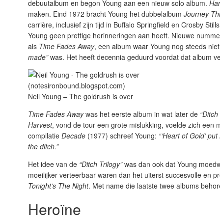
debuutalbum en begon Young aan een nieuw solo album.
Har
maken. Eind 1972 bracht Young het dubbelalbum
Journey Th
carrière, inclusief zijn tijd in Buffalo Springfield en Crosby 
Young geen prettige herinneringen aan heeft. Nieuwe nummers
als
Time Fades Away
, een album waar Young nog steeds niet 
made”
was. Het heeft decennia geduurd voordat dat album ve
Neil Young – The goldrush is over
Time Fades Away
was het eerste album in wat later de
“Ditch
Harvest
, vond de tour een grote mislukking, voelde zich een m
compilatie
Decade
(1977) schreef Young:
“‘Heart of Gold’ pu
the ditch.”
Het idee van de
“Ditch Trilogy”
was dan ook dat Young moedwill
moeilijker verteerbaar waren dan het uiterst succesvolle en p
Tonight’s The Night
. Met name die laatste twee albums behoren
Heroïne