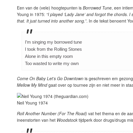
Een van de (vele) hoogtepunten is
Borrowed Tune
, een inti
Young in 1975:
“I played ‘Lady Jane’ and forgot the chords. I 
that. It just turned into another song.”
. In de tekst benoemt Yo
I’m singing my borrowed tune
I took from the Rolling Stones
Alone in this empty room
Too wasted to write my own
Come On Baby Let’s Go Downtown
is geschreven em gezonge
Mellow My Mind
gaat over op tournee zijn en niet meer in staa
Neil Young 1974
Roll Another Number (For The Road)
vat het thema en de aa
ineenstorten van het
Woodstock
tijdperk door drugs/drugs mis