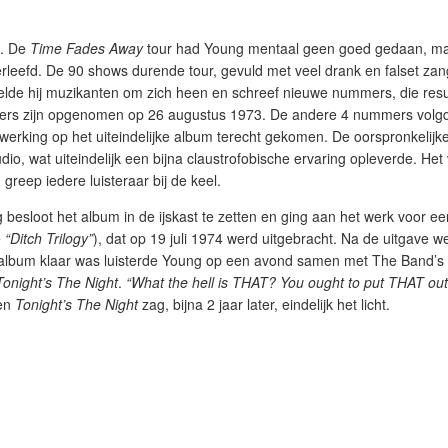
t. De
Time Fades Away
tour had Young mentaal geen goed gedaan, m
verleefd. De 90 shows durende tour, gevuld met veel drank en falset za
elde hij muzikanten om zich heen en schreef nieuwe nummers, die resu
mers zijn opgenomen op 26 augustus 1973. De andere 4 nummers vol
erking op het uiteindelijke album terecht gekomen. De oorspronkelijk
io, wat uiteindelijk een bijna claustrofobische ervaring opleverde. Het 
reep iedere luisteraar bij de keel.
 besloot het album in de ijskast te zetten en ging aan het werk voor e
e
“Ditch Trilogy”
), dat op 19 juli 1974 werd uitgebracht. Na de uitgave w
 album klaar was luisterde Young op een avond samen met The Band’s
Tonight’s The Night
.
“What the hell is THAT? You ought to put THAT out
 en
Tonight’s The Night
zag, bijna 2 jaar later, eindelijk het licht.