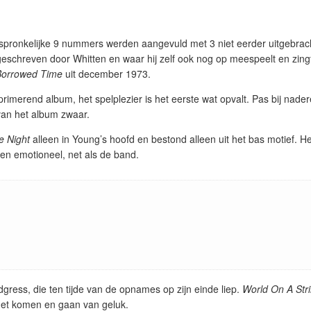
spronkelijke 9 nummers werden aangevuld met 3 niet eerder uitgebrac
eschreven door Whitten en waar hij zelf ook nog op meespeelt en zing
Borrowed Time
uit december 1973.
imerend album, het spelplezier is het eerste wat opvalt. Pas bij nader
 van het album zwaar.
e Night
alleen in Young’s hoofd en bestond alleen uit het bas motief. H
 en emotioneel, net als de band.
dgress, die ten tijde van de opnames op zijn einde liep.
World On A Str
het komen en gaan van geluk.