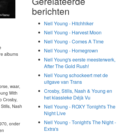
Gerelateerde
berichten
Neil Young - Hitchhiker
Neil Young - Harvest Moon
Neil Young - Comes A Time
e
Neil Young - Homegrown
ere albums
Neil Young's eerste meesterwerk,
After The Gold Rush!
Neil Young schockeert met de
uitgave van Trans
orse, waar,
Crosby, Stills, Nash & Young en
oung With
het klassieke Déjà Vu
o Crosby,
Stills, Nash
Neil Young - ROXY Tonight's The
Night Live
Neil Young - Tonight's The Night -
1970, onder
Extra's
en