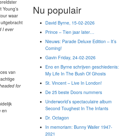
ereldster
Nu populair
it Young’s
 tour waar
 uitgebracht
David Byrne, 15-02-2026
d I ever
Prince – Tien jaar later…
Nieuws: Parade Deluxe Edition – It’s
Coming!
Gavin Friday, 24-02-2026
Eno en Byrne schrijven geschiedenis:
cces van
My Life In The Bush Of Ghosts
rachtige
St. Vincent – Live In London!
 headed for
De 25 beste Doors nummers
Underworld’s spectaculaire album
delijk
Second Toughest In The Infants
h
en
Dr. Octagon
In memoriam: Bunny Wailer 1947-
2021