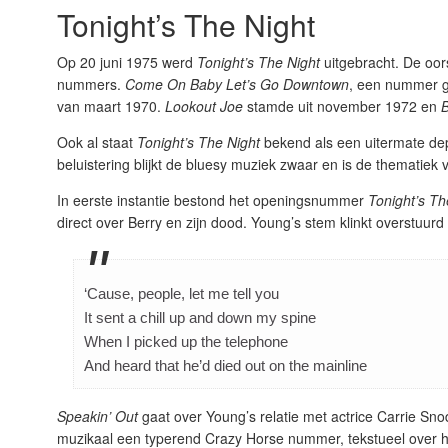
Tonight’s The Night
Op 20 juni 1975 werd
Tonight’s The Night
uitgebracht. De oor
nummers.
Come On Baby Let’s Go Downtown
, een nummer g
van maart 1970.
Lookout Joe
stamde uit november 1972 en
Ook al staat
Tonight’s The Night
bekend als een uitermate depr
beluistering blijkt de bluesy muziek zwaar en is de thematiek
In eerste instantie bestond het openingsnummer
Tonight’s Th
direct over Berry en zijn dood. Young’s stem klinkt overstuurd
‘Cause, people, let me tell you
It sent a chill up and down my spine
When I picked up the telephone
And heard that he’d died out on the mainline
Speakin’ Out
gaat over Young’s relatie met actrice Carrie Sno
muzikaal een typerend Crazy Horse nummer, tekstueel over 