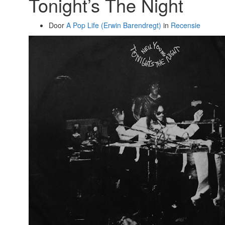
Tonight’s The Night
Door
A Pop Life (Erwin Barendregt)
in
Recensie