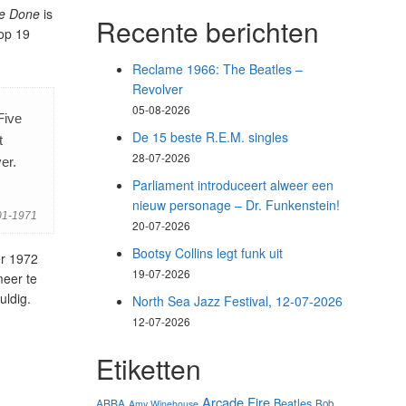
e Done
is
Recente berichten
 op 19
Reclame 1966: The Beatles –
Revolver
05-08-2026
Five
De 15 beste R.E.M. singles
t
28-07-2026
er.
Parliament introduceert alweer een
nieuw personage – Dr. Funkenstein!
01-1971
20-07-2026
Bootsy Collins legt funk uit
er 1972
19-07-2026
meer te
uldig.
North Sea Jazz Festival, 12-07-2026
12-07-2026
Etiketten
Arcade Fire
Beatles
ABBA
Bob
Amy Winehouse