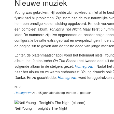
Nieuwe muziek
Young was gebroken. Hij voelde zich sowieso al niet al te bes
fysiek had hij problemen. Zijn stem had de tour nauwelijks o
hem een ernstige keelontsteking opgeleverd. En toch verzam
een compleet album,
Tonight’s The Night
. Maar liefst 5 num
later. De nummers zijn live opgenomen en zonder enige nabew
configuratie bevatte extra gepraat en overpeinzingen in de stud
de poging zin te geven aan de trieste dood van jonge mensen g
Echter, de platenmaatschappij vond het helemaal niets. Young
album, het fantastische
On The Beach
(het tweede deel uit d
volgende album in de steigers gezet:
Homegrown
. Nadat het
naar het album en ze waren enthousiast. Young draaide ook
Danko. En zo geschiedde.
Homegrown
werd teruggetrokken
N.B.:
zou 45 jaar later alsnog worden uitgebracht.
Homegrown
Neil Young – Tonight’s The Night