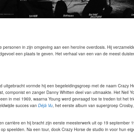
ke personen in zijn omgeving aan een heroïne overdosis. Hij verzameld
dgevoel een plaats te geven. Het verhaal van een van de meest duist
ad uitgebracht vormde hij een begeleidingsgroep met de naam Crazy H
rist, componist en zanger Danny Whitten deel van uitmaakte. Het Neil Y
een in mei 1969, waarna Young werd gevraagd toe te treden tot het tri
ereldwijde succes van
Déjà Vu
, het eerste album van supergroep Crosby, 
 carrière en hij bracht zijn eerste meesterwerk uit op 19 september 
 op speelden. Na een tour, dook Crazy Horse de studio in voor hun eig