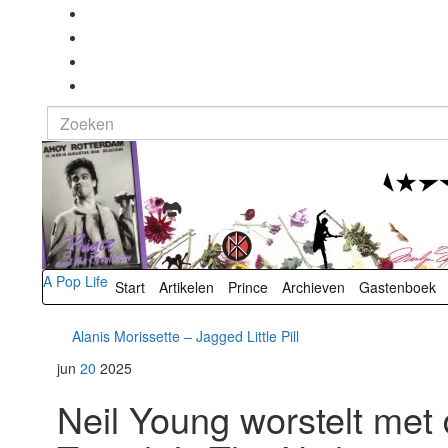
Search
for:
A Pop Life
Start
Artikelen
Prince
Archieven
Gastenboek
Alanis Morissette – Jagged Little Pill
jun
20
2025
Neil Young worstelt met 