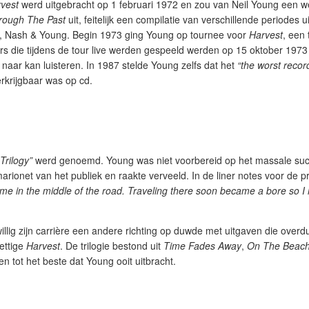
vest
werd uitgebracht op 1 februari 1972 en zou van Neil Young een w
rough The Past
uit, feitelijk een compilatie van verschillende periodes u
Stills, Nash & Young. Begin 1973 ging Young op tournee voor
Harvest
, een
 die tijdens de tour live werden gespeeld werden op 15 oktober 1973
naar kan luisteren. In 1987 stelde Young zelfs dat het
“the worst recor
rkrijgbaar was op cd.
 Trilogy”
werd genoemd. Young was niet voorbereid op het massale su
arionet van het publiek en raakte verveeld. In de liner notes voor de p
t me in the middle of the road. Traveling there soon became a bore so I
ig zijn carrière een andere richting op duwde met uitgaven die overdui
rettige
Harvest
. De trilogie bestond uit
Time Fades Away
,
On The Beac
 tot het beste dat Young ooit uitbracht.