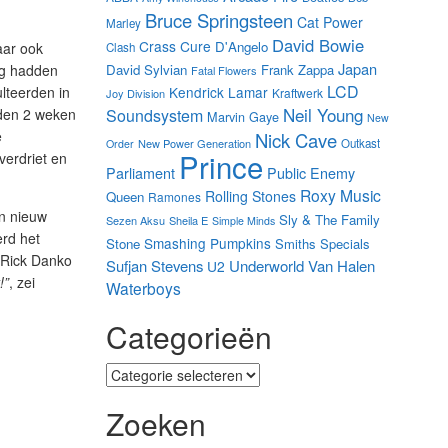
Bruce Springsteen
Cat Power
Marley
David Bowie
Crass
Cure
D'Angelo
aar ook
Clash
Japan
David Sylvian
Frank Zappa
ng hadden
Fatal Flowers
LCD
Kendrick Lamar
lteerden in
Kraftwerk
Joy Division
Neil Young
Soundsystem
gden 2 weken
Marvin Gaye
New
e
Nick Cave
New Power Generation
Outkast
Order
Prince
verdriet en
Parliament
Public Enemy
Roxy Music
Rolling Stones
Queen
Ramones
en nieuw
Sly & The Family
Sezen Aksu
Sheila E
Simple Minds
erd het
Smashing Pumpkins
Stone
Smiths
Specials
 Rick Danko
Sufjan Stevens
Underworld
Van Halen
U2
!”
, zei
Waterboys
Categorieën
Categorieën
Zoeken