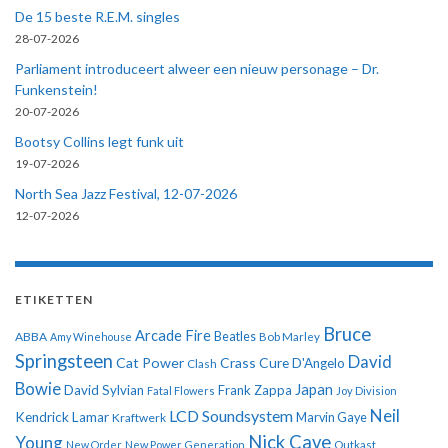
De 15 beste R.E.M. singles
28-07-2026
Parliament introduceert alweer een nieuw personage – Dr.
Funkenstein!
20-07-2026
Bootsy Collins legt funk uit
19-07-2026
North Sea Jazz Festival, 12-07-2026
12-07-2026
ETIKETTEN
Bruce
Arcade Fire
ABBA
Beatles
Amy Winehouse
Bob Marley
Springsteen
David
Cat Power
Crass
Cure
D'Angelo
Clash
Bowie
Japan
David Sylvian
Frank Zappa
Fatal Flowers
Joy Division
Neil
LCD Soundsystem
Kendrick Lamar
Kraftwerk
Marvin Gaye
Nick Cave
Young
New Order
New Power Generation
Outkast