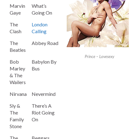
Marvin
What’s
Gaye
Going On
The
London
Clash
Calling
The
Abbey Road
Beatles
Prince – Lovesexy
Bob
Babylon By
Marley
Bus
& The
Wailers
Nirvana
Nevermind
Sly &
There’s A
The
Riot Going
Family
On
Stone
The
Beggars