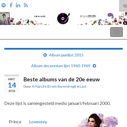
T
zo
Search for:
A Pop Life
Togg
navig
Album jaarlijst 2015
Album decennium lijst 1960-1969
Beste albums van de 20e eeuw
MRT
14
Door
A Pop Life (Erwin Barendregt)
in
Lijst
2016
Deze lijst is samengesteld medio januari/februari 2000.
Prince
Lovesexy