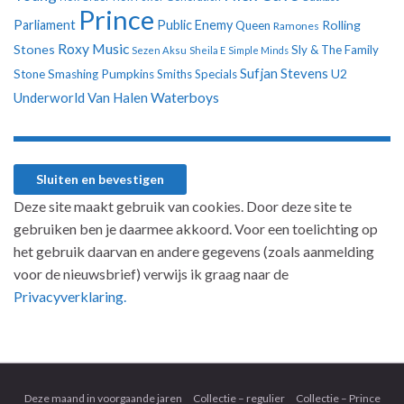
Prince
Parliament
Public Enemy
Rolling
Queen
Ramones
Roxy Music
Stones
Sly & The Family
Sezen Aksu
Sheila E
Simple Minds
Sufjan Stevens
U2
Stone
Smashing Pumpkins
Smiths
Specials
Underworld
Van Halen
Waterboys
Deze site maakt gebruik van cookies. Door deze site te
gebruiken ben je daarmee akkoord. Voor een toelichting op
het gebruik daarvan en andere gegevens (zoals aanmelding
voor de nieuwsbrief) verwijs ik graag naar de
Privacyverklaring.
Deze maand in voorgaande jaren
Collectie – regulier
Collectie – Prince