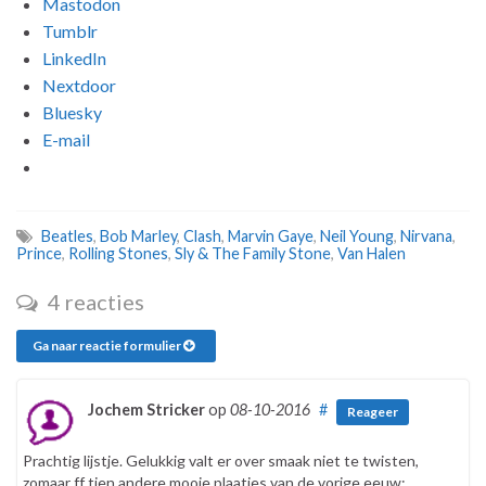
Mastodon
Tumblr
LinkedIn
Nextdoor
Bluesky
E-mail
Beatles
,
Bob Marley
,
Clash
,
Marvin Gaye
,
Neil Young
,
Nirvana
,
Prince
,
Rolling Stones
,
Sly & The Family Stone
,
Van Halen
4 reacties
Ga naar reactie formulier
Jochem Stricker
op
08-10-2016
#
Reageer
Prachtig lijstje. Gelukkig valt er over smaak niet te twisten,
zomaar ff tien andere mooie plaatjes van de vorige eeuw: