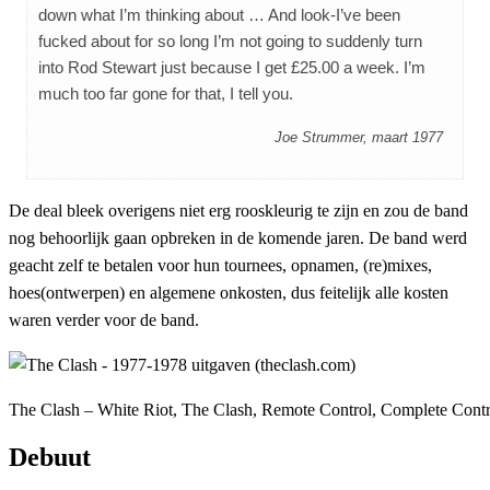
down what I’m thinking about … And look-I’ve been
fucked about for so long I’m not going to suddenly turn
into Rod Stewart just because I get £25.00 a week. I’m
much too far gone for that, I tell you.
Joe Strummer, maart 1977
De deal bleek overigens niet erg rooskleurig te zijn en zou de band
nog behoorlijk gaan opbreken in de komende jaren. De band werd
geacht zelf te betalen voor hun tournees, opnamen, (re)mixes,
hoes(ontwerpen) en algemene onkosten, dus feitelijk alle kosten
waren verder voor de band.
The Clash – White Riot, The Clash, Remote Control, Complete Contr
Debuut