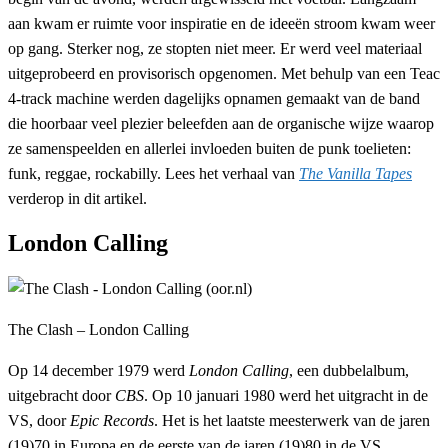
aan kwam er ruimte voor inspiratie en de ideeën stroom kwam weer
op gang. Sterker nog, ze stopten niet meer. Er werd veel materiaal
uitgeprobeerd en provisorisch opgenomen. Met behulp van een Teac
4-track machine werden dagelijks opnamen gemaakt van de band
die hoorbaar veel plezier beleefden aan de organische wijze waarop
ze samenspeelden en allerlei invloeden buiten de punk toelieten:
funk, reggae, rockabilly. Lees het verhaal van
The Vanilla Tapes
verderop in dit artikel.
London Calling
The Clash – London Calling
Op 14 december 1979 werd
London Calling
, een dubbelalbum,
uitgebracht door
CBS
. Op 10 januari 1980 werd het uitgracht in de
VS, door
Epic Records
. Het is het laatste meesterwerk van de jaren
(19)70 in Europa en de eerste van de jaren (19)80 in de VS.