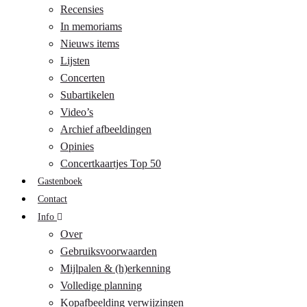
Recensies
In memoriams
Nieuws items
Lijsten
Concerten
Subartikelen
Video’s
Archief afbeeldingen
Opinies
Concertkaartjes Top 50
Gastenboek
Contact
Info
Over
Gebruiksvoorwaarden
Mijlpalen & (h)erkenning
Volledige planning
Kopafbeelding verwijzingen