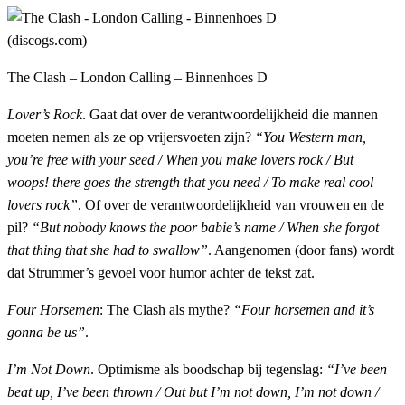
The Clash – London Calling – Binnenhoes D
Lover’s Rock
. Gaat dat over de verantwoordelijkheid die mannen
moeten nemen als ze op vrijersvoeten zijn?
“You Western man,
you’re free with your seed / When you make lovers rock / But
woops! there goes the strength that you need / To make real cool
lovers rock”
. Of over de verantwoordelijkheid van vrouwen en de
pil?
“But nobody knows the poor babie’s name / When she forgot
that thing that she had to swallow”
. Aangenomen (door fans) wordt
dat Strummer’s gevoel voor humor achter de tekst zat.
Four Horsemen
: The Clash als mythe?
“Four horsemen and it’s
gonna be us”
.
I’m Not Down
. Optimisme als boodschap bij tegenslag:
“I’ve been
beat up, I’ve been thrown / Out but I’m not down, I’m not down /