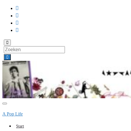
Toggle
zoekformulier
Search
for:
Toggle
navigatie
A Pop Life
Start