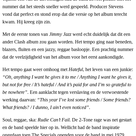
nummer dat het steeds sneller werd gespeeld. Producer Stevens
vond dat perfect en stond erop dat die versie op het album terecht
kwam. Hij kreeg zijn zin.
Met de eerste tonen van
Jimmy Jazz
werd echt duidelijk dat dit een
ander Clash album zou gaan worden. Het tempo ging naar beneden,
blazers, fluiten en een jazzy, reggae basloopje. Een prachtig nummer
dat de veelzijdigheid van het album voor het eerst aankondigde.
Het tempo gaat weer omhoog met
Hateful
, het leven van een junkie:
“Oh, anything I want he gives it to me / Anything I want he gives it,
but not for free / It’s hateful / And it’s paid for and I’m so grateful to
be nowhere”
. Een aanklacht tegen verslaving en de verwoestende
werking daarvan:
“This year I’ve lost some friends / Some friends?
What friends? / I dunno, I ain’t even noticed”
.
Soul, reggae, ska:
Rudie Can’t Fail
. De 2-Tone rage was net gestart
en de band speelde hier op in. Wellicht had de band inspiratie
opgedaan toen The Specials openden voor de band in mei 1979.