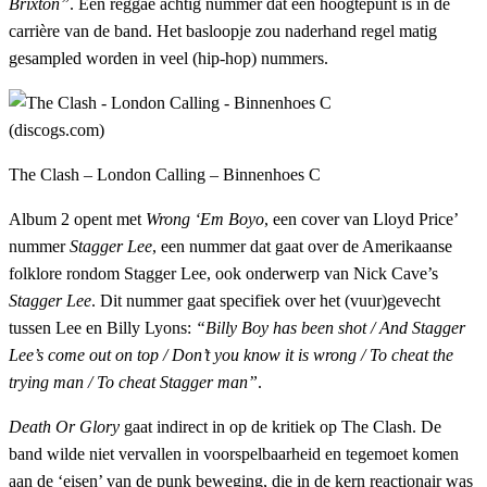
Brixton”
. Een reggae achtig nummer dat een hoogtepunt is in de
carrière van de band. Het basloopje zou naderhand regel matig
gesampled worden in veel (hip-hop) nummers.
The Clash – London Calling – Binnenhoes C
Album 2 opent met
Wrong ‘Em Boyo
, een cover van Lloyd Price’
nummer
Stagger Lee
, een nummer dat gaat over de Amerikaanse
folklore rondom Stagger Lee, ook onderwerp van Nick Cave’s
Stagger Lee
. Dit nummer gaat specifiek over het (vuur)gevecht
tussen Lee en Billy Lyons:
“Billy Boy has been shot / And Stagger
Lee’s come out on top / Don’t you know it is wrong / To cheat the
trying man / To cheat Stagger man”
.
Death Or Glory
gaat indirect in op de kritiek op The Clash. De
band wilde niet vervallen in voorspelbaarheid en tegemoet komen
aan de ‘eisen’ van de punk beweging, die in de kern reactionair was