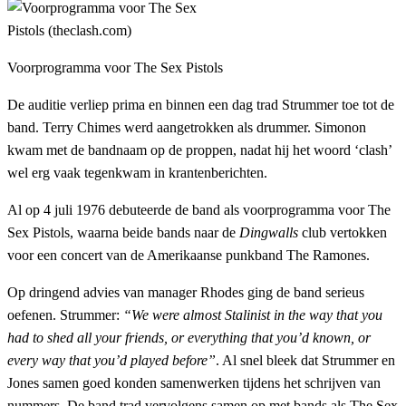
Voorprogramma voor The Sex Pistols
De auditie verliep prima en binnen een dag trad Strummer toe tot de
band. Terry Chimes werd aangetrokken als drummer. Simonon
kwam met de bandnaam op de proppen, nadat hij het woord ‘clash’
wel erg vaak tegenkwam in krantenberichten.
Al op 4 juli 1976 debuteerde de band als voorprogramma voor The
Sex Pistols, waarna beide bands naar de
Dingwalls
club vertokken
voor een concert van de Amerikaanse punkband The Ramones.
Op dringend advies van manager Rhodes ging de band serieus
oefenen. Strummer:
“We were almost Stalinist in the way that you
had to shed all your friends, or everything that you’d known, or
every way that you’d played before”
. Al snel bleek dat Strummer en
Jones samen goed konden samenwerken tijdens het schrijven van
nummers. De band trad vervolgens samen op met bands als The Sex