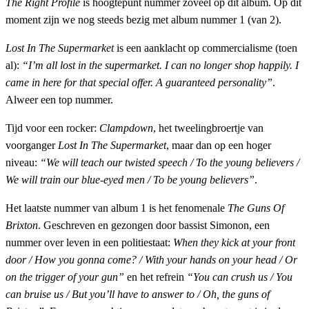
The Right Profile
is hoogtepunt nummer zoveel op dit album. Op dit
moment zijn we nog steeds bezig met album nummer 1 (van 2).
Lost In The Supermarket
is een aanklacht op commercialisme (toen
al):
“I’m all lost in the supermarket. I can no longer shop happily. I
came in here for that special offer. A guaranteed personality”
.
Alweer een top nummer.
Tijd voor een rocker:
Clampdown
, het tweelingbroertje van
voorganger
Lost In The Supermarket
, maar dan op een hoger
niveau:
“We will teach our twisted speech / To the young believers /
We will train our blue-eyed men / To be young believers”
.
Het laatste nummer van album 1 is het fenomenale
The Guns Of
Brixton
. Geschreven en gezongen door bassist Simonon, een
nummer over leven in een politiestaat:
When they kick at your front
door / How you gonna come? / With your hands on your head / Or
on the trigger of your gun”
en het refrein
“You can crush us / You
can bruise us / But you’ll have to answer to / Oh, the guns of