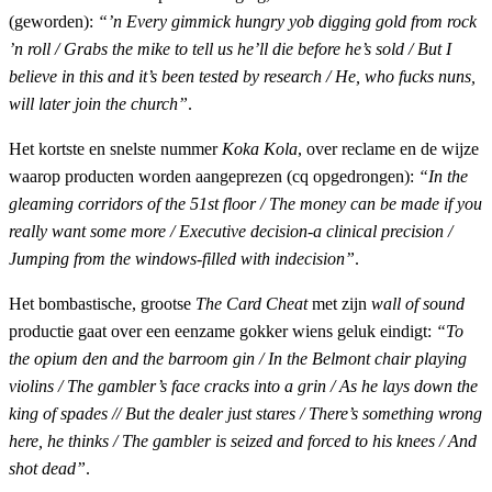
(geworden):
“’n Every gimmick hungry yob digging gold from rock
’n roll / Grabs the mike to tell us he’ll die before he’s sold / But I
believe in this and it’s been tested by research / He, who fucks nuns,
will later join the church”
.
Het kortste en snelste nummer
Koka Kola
, over reclame en de wijze
waarop producten worden aangeprezen (cq opgedrongen):
“In the
gleaming corridors of the 51st floor / The money can be made if you
really want some more / Executive decision-a clinical precision /
Jumping from the windows-filled with indecision”
.
Het bombastische, grootse
The Card Cheat
met zijn
wall of sound
productie gaat over een eenzame gokker wiens geluk eindigt:
“To
the opium den and the barroom gin / In the Belmont chair playing
violins / The gambler’s face cracks into a grin / As he lays down the
king of spades // But the dealer just stares / There’s something wrong
here, he thinks / The gambler is seized and forced to his knees / And
shot dead”
.