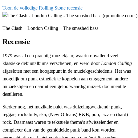
Toon de volledige Rolling Stone recensie
The Clash – London Calling – The smashed bass
Recensie
1979 was al een prachtig muziekjaar, waarin opvallend veel
klassieke debuutalbums verschenen, en werd door
London Calling
afgesloten met een hoogtepunt in de muziekgeschiedenis. Het was
mogelijk om punk esthetiek te koppelen aan engagement, andere
muziekstijlen en daaruit een geloofwaardig muziek document te
destilleren.
Sterker nog, het muzikale palet was duizelingwekkend: punk,
reggae, rockabilly, ska, (New Orleans) R&B, pop, jazz en (hard)
rock. Daarnaast waren te tekstuele thema’s afwisselender en
complexer dan van de gemiddelde punk band kon worden
verwacht, die vaak niet verder kwamen dan
fuck the system
.