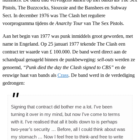
Pistols, The Buzzcocks, Siouxsie and the Banshees en Subway
Sect. In december 1976 was The Clash het reguliere
voorprogramma tijdens de
Anarchy Tour
van The Sex Pistols.
Aan het begin van 1977 was punk inmiddels groot geworden, met
name in Engeland. Op 25 januari 1977 tekende The Clash een
contract ter waarde van £ 100.000. De band werd direct aan de
schandpaal genageld binnen de punkbeweging:
sell-outs
werden ze
genoemd,
“Punk died the day the Clash signed to CBS”
en de
eeuwige haat van bands als
Crass
. De band werd in de verdediging
gedrongen:
Signing that contract did bother me a lot. I’ve been
turning it over in my mind, but now I’ve come to terms
with it. I’ve realised that all it boils down to is perhaps
two-year’s security … Before, all I could think about was
my stomach … Now I feel free to think-and free to write