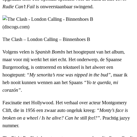
Rudie Can’t Fail
is onweerstaanbaar swingend.
The Clash – London Calling – Binnenhoes B
Volgens velen is
Spanish Bombs
het hoogtepunt van het album,
maar voor mij werkt het niet echt. Het onderwerp, de Spaanse
Burgeroorlog, is ontroerend en tekstueel is het alweer een
hoogtepunt:
“My senorita’s rose was nipped in the bud”
, maar ik
heb nooit kunnen wennen aan het Spaans
“Yo te querda, mi
corazón”
.
Fascinatie met Hollywood. Het verhaal over acteur Montgomery
Clift, die in 1956 een zwaar auto ongeluk kreeg:
“Monty’s face is
broken on a wheel / Is he alive? Can he still feel?”
. Prachtig jazyy
nummer.