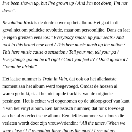
I’ve been shown up, but I’ve grown up / And I’m not down, I’m not
down”
.
Revolution Rock
is de derde cover op het album. Het gaat in dit
geval niet om politieke revolutie, maar om persoonlijke. Dans en laat
je eigen grenzen eens los:
“Everybody smash up your seats / And
rock to this brand new beat / This here music mash up the nation /
This here music cause a sensation / Tell your ma, tell your pa /
Everything’s gonna be all right / Can’t you feel it? / Don’t ignore it /
Gonna be alright”
.
Het laatse nummer is
Train In Vain
, dat ook op het allerlaatste
moment aan het album werd toegevoegd. Omdat de hoezen al
waren gedrukt, staat het niet op de tracklist van de originele
persingen. Het is echter wel opgenomen op de uitloopgroef van kant
4 van het vinyl album. Een fantastisch nummer, dat funk toevoegt
aan het al zo eclectische album. Een liefdesnummer van Jones die
verlaten wordt door zijn vrouw/vriendin:
“All the times / When we
were close / I’ll remember these things the most / I see all my