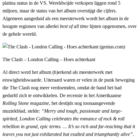
platina status in de VS. Wereldwijde verkopen liggen rond 5
miljoen, maar de status van het album overstijgt die cijfers.
Algemeen aangeduid als een meesterwerk wordt het album in de
hoogste regionen van allerlei
best of all time
lijsten opgenomen, over
de gehele wereld.
The Clash – London Calling – Hoes achterkant
Al direct werd het album (h)erkend als meesterwerk met
eeuwigheidswaarde. Uiteraard waren er velen in de punk beweging
die The Clash nog meer verdoemden, omdat de band het had
gedurfd zich te ontwikkelen. De recensie in het Amerikaanse
Rolling Stone magazine
, het destijds nog toonaangevende
muziekblad, stelde:
“Merry and tough, passionate and large-
spirited,
London Calling
celebrates the romance of rock & roll
rebellion in grand, epic terms. … It’s so rich and far-reaching that it
leaves you not just exhilarated but exalted and triumphantly alive”
.