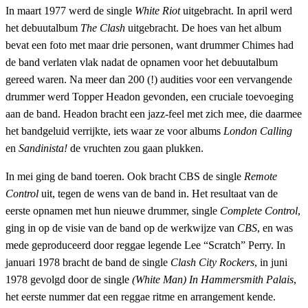
In maart 1977 werd de single
White Riot
uitgebracht. In april werd
het debuutalbum
The Clash
uitgebracht. De hoes van het album
bevat een foto met maar drie personen, want drummer Chimes had
de band verlaten vlak nadat de opnamen voor het debuutalbum
gereed waren. Na meer dan 200 (!) audities voor een vervangende
drummer werd Topper Headon gevonden, een cruciale toevoeging
aan de band. Headon bracht een jazz-feel met zich mee, die daarmee
het bandgeluid verrijkte, iets waar ze voor albums
London Calling
en
Sandinista!
de vruchten zou gaan plukken.
In mei ging de band toeren. Ook bracht CBS de single
Remote
Control
uit, tegen de wens van de band in. Het resultaat van de
eerste opnamen met hun nieuwe drummer, single
Complete Control
,
ging in op de visie van de band op de werkwijze van
CBS
, en was
mede geproduceerd door reggae legende Lee “Scratch” Perry. In
januari 1978 bracht de band de single
Clash City Rockers
, in juni
1978 gevolgd door de single
(White Man) In Hammersmith Palais
,
het eerste nummer dat een reggae ritme en arrangement kende.