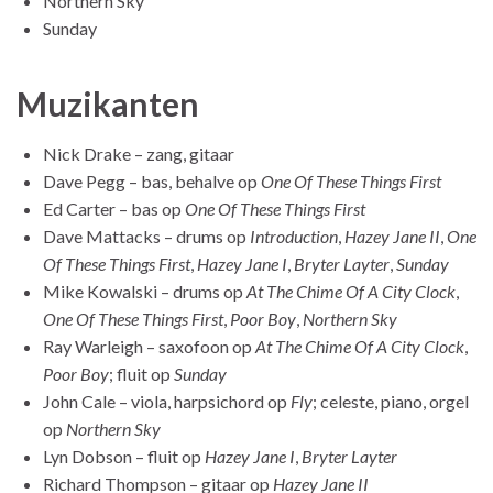
Northern Sky
Sunday
Muzikanten
Nick Drake – zang, gitaar
Dave Pegg – bas, behalve op
One Of These Things First
Ed Carter – bas op
One Of These Things First
Dave Mattacks – drums op
Introduction
,
Hazey Jane II
,
One
Of These Things First
,
Hazey Jane I
,
Bryter Layter
,
Sunday
Mike Kowalski – drums op
At The Chime Of A City Clock
,
One Of These Things First
,
Poor Boy
,
Northern Sky
Ray Warleigh – saxofoon op
At The Chime Of A City Clock
,
Poor Boy
; fluit op
Sunday
John Cale – viola, harpsichord op
Fly
; celeste, piano, orgel
op
Northern Sky
Lyn Dobson – fluit op
Hazey Jane I
,
Bryter Layter
Richard Thompson – gitaar op
Hazey Jane II