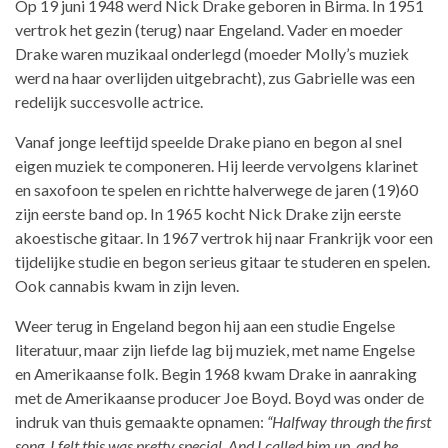
Op 19 juni 1948 werd Nick Drake geboren in Birma. In 1951
vertrok het gezin (terug) naar Engeland. Vader en moeder
Drake waren muzikaal onderlegd (moeder Molly’s muziek
werd na haar overlijden uitgebracht), zus Gabrielle was een
redelijk succesvolle actrice.
Vanaf jonge leeftijd speelde Drake piano en begon al snel
eigen muziek te componeren. Hij leerde vervolgens klarinet
en saxofoon te spelen en richtte halverwege de jaren (19)60
zijn eerste band op. In 1965 kocht Nick Drake zijn eerste
akoestische gitaar. In 1967 vertrok hij naar Frankrijk voor een
tijdelijke studie en begon serieus gitaar te studeren en spelen.
Ook cannabis kwam in zijn leven.
Weer terug in Engeland begon hij aan een studie Engelse
literatuur, maar zijn liefde lag bij muziek, met name Engelse
en Amerikaanse folk. Begin 1968 kwam Drake in aanraking
met de Amerikaanse producer Joe Boyd. Boyd was onder de
indruk van thuis gemaakte opnamen:
“Halfway through the first
song, I felt this was pretty special. And I called him up, and he