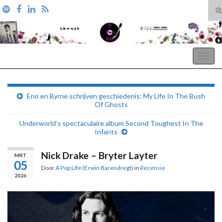
T
zo
Search for:
A Pop Life
Togg
navig
Eno en Byrne schrijven geschiedenis: My Life In The Bush
Of Ghosts
Underworld’s spectaculaire album Second Toughest In The
Infants
Nick Drake – Bryter Layter
MRT
05
Door
A Pop Life (Erwin Barendregt)
in
Recensie
2026