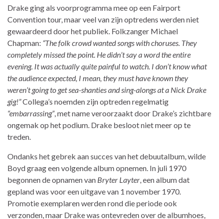
Drake ging als voorprogramma mee op een Fairport
Convention tour, maar veel van zijn optredens werden niet
gewaardeerd door het publiek. Folkzanger Michael
Chapman:
“The folk crowd wanted songs with choruses. They
completely missed the point. He didn’t say a word the entire
evening. It was actually quite painful to watch. I don’t know what
the audience expected, I mean, they must have known they
weren’t going to get sea-shanties and sing-alongs at a Nick Drake
gig!”
Collega’s noemden zijn optreden regelmatig
“embarrassing”
, met name veroorzaakt door Drake’s zichtbare
ongemak op het podium. Drake besloot niet meer op te
treden.
Ondanks het gebrek aan succes van het debuutalbum, wilde
Boyd graag een volgende album opnemen. In juli 1970
begonnen de opnamen van
Bryter Layter
, een album dat
gepland was voor een uitgave van 1 november 1970.
Promotie exemplaren werden rond die periode ook
verzonden, maar Drake was ontevreden over de albumhoes,