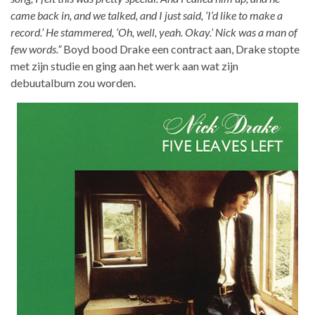
came back in, and we talked, and I just said, ‘I’d like to make a
record.’ He stammered, ‘Oh, well, yeah. Okay.’ Nick was a man of
few words.”
Boyd bood Drake een contract aan, Drake stopte
met zijn studie en ging aan het werk aan wat zijn
debuutalbum zou worden.