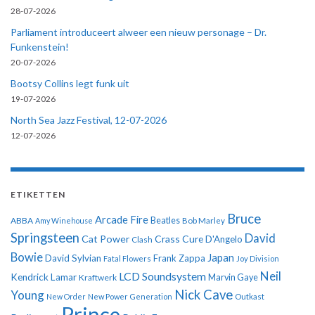
28-07-2026
Parliament introduceert alweer een nieuw personage – Dr.
Funkenstein!
20-07-2026
Bootsy Collins legt funk uit
19-07-2026
North Sea Jazz Festival, 12-07-2026
12-07-2026
ETIKETTEN
Bruce
Arcade Fire
ABBA
Beatles
Amy Winehouse
Bob Marley
Springsteen
David
Cat Power
Crass
Cure
D'Angelo
Clash
Bowie
Japan
David Sylvian
Frank Zappa
Fatal Flowers
Joy Division
Neil
LCD Soundsystem
Kendrick Lamar
Kraftwerk
Marvin Gaye
Nick Cave
Young
New Order
New Power Generation
Outkast
Prince