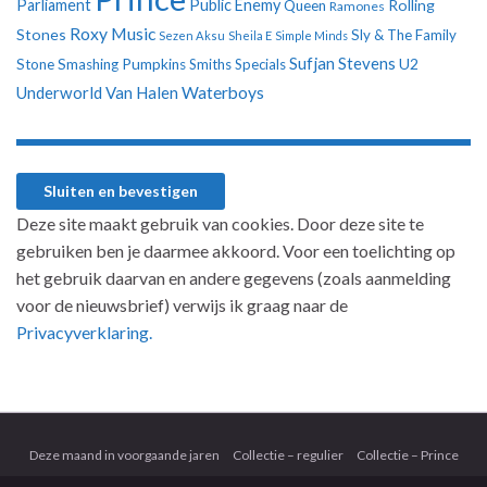
Parliament
Public Enemy
Rolling
Queen
Ramones
Roxy Music
Stones
Sly & The Family
Sezen Aksu
Sheila E
Simple Minds
Sufjan Stevens
U2
Stone
Smashing Pumpkins
Smiths
Specials
Underworld
Van Halen
Waterboys
Deze site maakt gebruik van cookies. Door deze site te
gebruiken ben je daarmee akkoord. Voor een toelichting op
het gebruik daarvan en andere gegevens (zoals aanmelding
voor de nieuwsbrief) verwijs ik graag naar de
Privacyverklaring.
Deze maand in voorgaande jaren
Collectie – regulier
Collectie – Prince