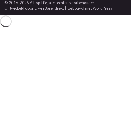
© 2016-2026 A Pop Life
, alle rechten voorbehouden
Ontwikkeld door
Erwin Barendregt
| Gebouwd met
WordPress