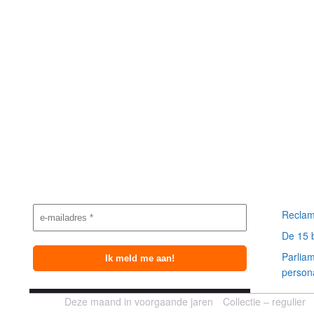
Nieuwsbrief
Meest
aanmelding
berich
Reclam
De 15 
Parlia
person
Deze maand in voorgaande jaren
Collectie – regulier