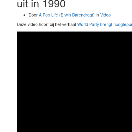
uit in 1990
Door
A Pop Life (Erwin Barendregt)
in
Video
Deze video hoort bij het verhaal
World Party brengt hoogtepu