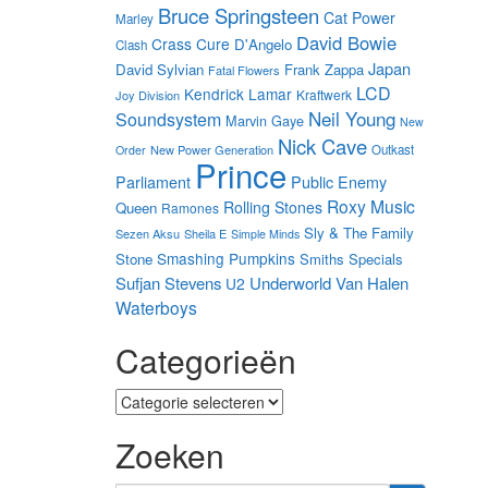
Bruce Springsteen
Cat Power
Marley
David Bowie
Crass
Cure
D'Angelo
Clash
Japan
David Sylvian
Frank Zappa
Fatal Flowers
LCD
Kendrick Lamar
Kraftwerk
Joy Division
Neil Young
Soundsystem
Marvin Gaye
New
Nick Cave
New Power Generation
Outkast
Order
Prince
Parliament
Public Enemy
Roxy Music
Rolling Stones
Queen
Ramones
Sly & The Family
Sezen Aksu
Sheila E
Simple Minds
Smashing Pumpkins
Stone
Smiths
Specials
Sufjan Stevens
Underworld
Van Halen
U2
Waterboys
Categorieën
Categorieën
Zoeken