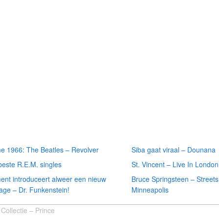
 recente
Meest recente
ten
recensies
e 1966: The Beatles – Revolver
Siba gaat viraal – Dounana
beste R.E.M. singles
St. Vincent – Live In London
ment introduceert alweer een nieuw
Bruce Springsteen – Streets
age – Dr. Funkenstein!
Minneapolis
Collectie – Prince