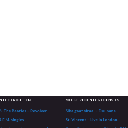
NTE BERICHTEN
MEEST RECENTE RECENSIES
: The Beatles – Revolver
Siba gaat viraal – Dounana
.E.M. singles
St. Vincent – Live In London!