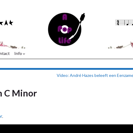
ntact
Info
Video: André Hazes beleeft een Eenzam
n C Minor
r
.