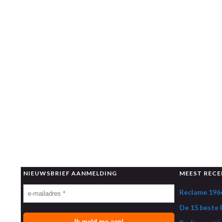
NIEUWSBRIEF AANMELDING
MEEST RECE
Reclame 1966
De 15 beste R