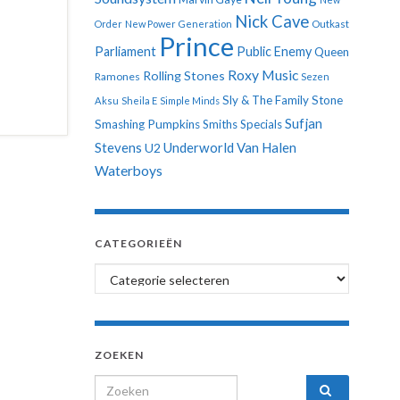
Nick Cave
Order
New Power Generation
Outkast
Prince
Parliament
Public Enemy
Queen
Roxy Music
Rolling Stones
Ramones
Sezen
Sly & The Family Stone
Aksu
Sheila E
Simple Minds
Sufjan
Smashing Pumpkins
Smiths
Specials
Stevens
Underworld
Van Halen
U2
Waterboys
CATEGORIEËN
Categorieën
ZOEKEN
Search for: