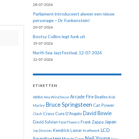
28-07-2026
Parliament introduceert alweer een nieuw
personage – Dr. Funkenstein!
20-07-2026
Bootsy Collins legt funk uit
19-07-2026
North Sea Jazz Festival, 12-07-2026
12-07-2026
ETIKETTEN
Arcade Fire
ABBA
Beatles
Amy Winehouse
Bob
Bruce Springsteen
Cat Power
Marley
David Bowie
Crass
Cure
D'Angelo
Clash
Japan
David Sylvian
Frank Zappa
Fatal Flowers
LCD
Kendrick Lamar
Kraftwerk
Joy Division
Neil Young
Soundsystem
Marvin Gaye
New