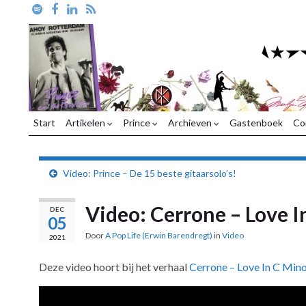
Start
Artikelen
Prince
Archieven
Gastenboek
Co
Video: Prince – De 15 beste gitaarsolo’s!
Video: Cerrone – Love I
DEC
05
Door
A Pop Life (Erwin Barendregt)
in
Video
2021
Deze video hoort bij het verhaal
Cerrone – Love In C Mino