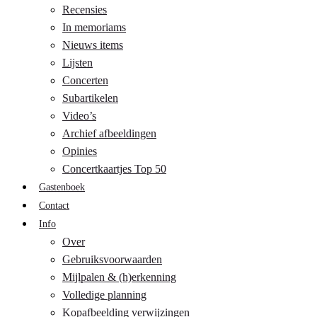
Recensies
In memoriams
Nieuws items
Lijsten
Concerten
Subartikelen
Video’s
Archief afbeeldingen
Opinies
Concertkaartjes Top 50
Gastenboek
Contact
Info
Over
Gebruiksvoorwaarden
Mijlpalen & (h)erkenning
Volledige planning
Kopafbeelding verwijzingen