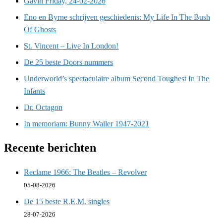
Gavin Friday, 24-02-2026
Eno en Byrne schrijven geschiedenis: My Life In The Bush
Of Ghosts
St. Vincent – Live In London!
De 25 beste Doors nummers
Underworld’s spectaculaire album Second Toughest In The
Infants
Dr. Octagon
In memoriam: Bunny Wailer 1947-2021
Recente berichten
Reclame 1966: The Beatles – Revolver
05-08-2026
De 15 beste R.E.M. singles
28-07-2026