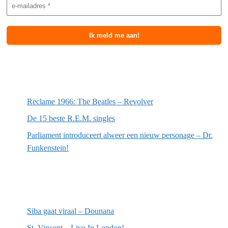
Meest recente berichten
Reclame 1966: The Beatles – Revolver
De 15 beste R.E.M. singles
Parliament introduceert alweer een nieuw personage – Dr.
Funkenstein!
Meest recente recensies
Siba gaat viraal – Dounana
St. Vincent – Live In London!