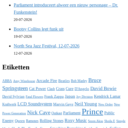
Parliament introduceert alweer een nieuw personage – Dr.
Funkenstein!
20-07-2026
Bootsy Collins legt funk uit
19-07-2026
North Sea Jazz Festival, 12-07-2026
12-07-2026
Etiketten
Bruce
Arcade Fire
ABBA
Beatles
Bob Marley
Amy Winehouse
Springsteen
David Bowie
Cat Power
Crass
Cure
D'Angelo
Clash
Japan
David Sylvian
Frank Zappa
Kendrick Lamar
Fatal Flowers
Joy Division
Neil Young
LCD Soundsystem
Kraftwerk
Marvin Gaye
New
New Order
Prince
Nick Cave
Parliament
Public
Power Generation
Outkast
Roxy Music
Enemy
Rolling Stones
Queen
Ramones
Sezen Aksu
Sheila E
Simple