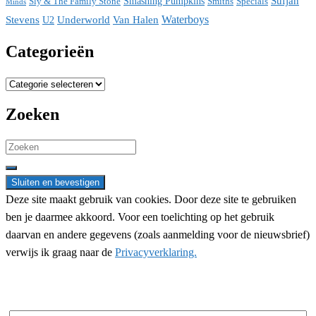
Sufjan
Sly & The Family Stone
Smashing Pumpkins
Smiths
Specials
Minds
Waterboys
Stevens
Underworld
Van Halen
U2
Categorieën
Categorieën
Zoeken
Search
for:
Deze site maakt gebruik van cookies. Door deze site te gebruiken
ben je daarmee akkoord. Voor een toelichting op het gebruik
daarvan en andere gegevens (zoals aanmelding voor de nieuwsbrief)
verwijs ik graag naar de
Privacyverklaring.
Nieuwsbrief aanmelding