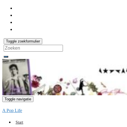
Toggle zoekformulier
Search
for:
Toggle navigatie
A Pop Life
Start