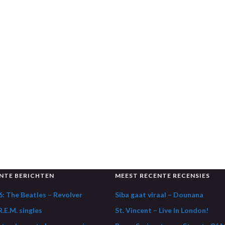
NTE BERICHTEN
MEEST RECENTE RECENSIES
: The Beatles – Revolver
Siba gaat viraal – Dounana
.E.M. singles
St. Vincent – Live In London!