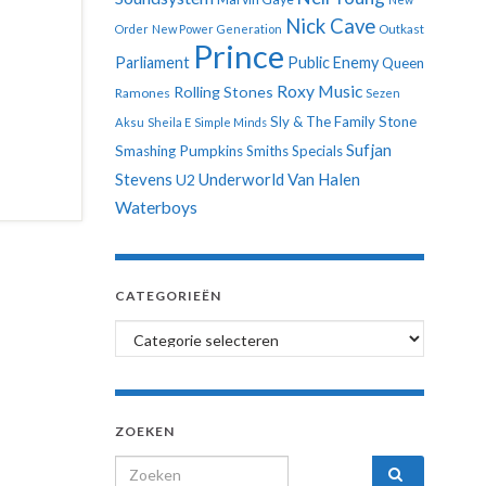
Nick Cave
Order
New Power Generation
Outkast
Prince
Parliament
Public Enemy
Queen
Roxy Music
Rolling Stones
Ramones
Sezen
Sly & The Family Stone
Aksu
Sheila E
Simple Minds
Sufjan
Smashing Pumpkins
Smiths
Specials
Stevens
Underworld
Van Halen
U2
Waterboys
CATEGORIEËN
Categorieën
ZOEKEN
Search for: