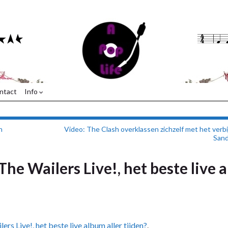
ntact
Info
n
Video: The Clash overklassen zichzelf met het verb
Sand
he Wailers Live!, het beste live 
s Live!, het beste live album aller tijden?
.