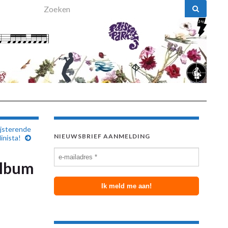
Search for:
ijsterende
NIEUWSBRIEF AANMELDING
inista!
album