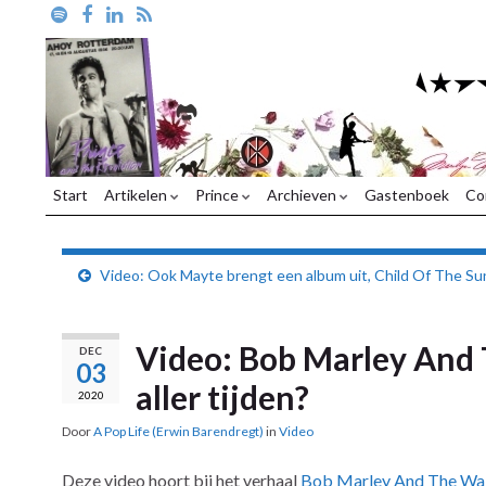
Start
Artikelen
Prince
Archieven
Gastenboek
Co
Video: Ook Mayte brengt een album uit, Child Of The Su
Video: Bob Marley And T
DEC
03
aller tijden?
2020
Door
A Pop Life (Erwin Barendregt)
in
Video
Deze video hoort bij het verhaal
Bob Marley And The Wailer