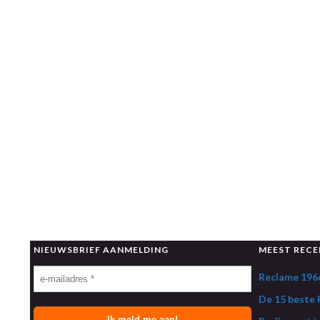
NIEUWSBRIEF AANMELDING
MEEST RECE
Reclame 1966
De 15 beste R