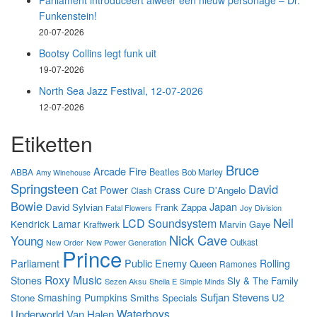
Parliament introduceert alweer een nieuw personage – Dr.
Funkenstein!
20-07-2026
Bootsy Collins legt funk uit
19-07-2026
North Sea Jazz Festival, 12-07-2026
12-07-2026
Etiketten
Bruce
Arcade Fire
Beatles
ABBA
Bob Marley
Amy Winehouse
Springsteen
David
Cat Power
Crass
Cure
D'Angelo
Clash
Bowie
Japan
David Sylvian
Frank Zappa
Fatal Flowers
Joy Division
Neil
LCD Soundsystem
Kendrick Lamar
Marvin Gaye
Kraftwerk
Nick Cave
Young
New Power Generation
Outkast
New Order
Prince
Parliament
Public Enemy
Rolling
Queen
Ramones
Roxy Music
Stones
Sly & The Family
Sezen Aksu
Sheila E
Simple Minds
Sufjan Stevens
Smashing Pumpkins
U2
Stone
Smiths
Specials
Waterboys
Underworld
Van Halen