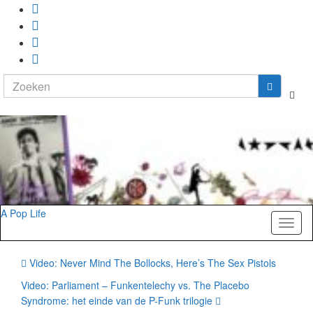
Search
Togg
for:
zoekf
A Pop Life
Toggl
naviga
Video: Never Mind The Bollocks, Here’s The Sex Pistols
Video: Parliament – Funkentelechy vs. The Placebo
Syndrome: het einde van de P-Funk trilogie