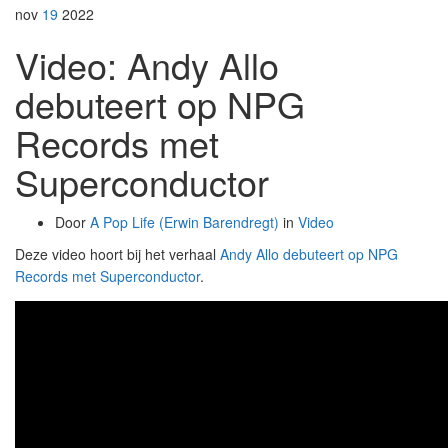
nov
19
2022
Video: Andy Allo
debuteert op NPG
Records met
Superconductor
Door
A Pop Life (Erwin Barendregt)
in
Video
Deze video hoort bij het verhaal
Andy Allo debuteert op NPG
Records met Superconductor
.