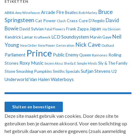
ETIKETTEN
Bruce
Arcade Fire
ABBA
Beatles
Amy Winehouse
Bob Marley
Springsteen
David
Cat Power
Crass
Cure
D'Angelo
Clash
Bowie
Japan
David Sylvian
Frank Zappa
Fatal Flowers
Joy Division
Neil
LCD Soundsystem
Kendrick Lamar
Kraftwerk
Marvin Gaye
Nick Cave
Young
New Order
New Power Generation
Outkast
Prince
Parliament
Public Enemy
Rolling
Queen
Ramones
Roxy Music
Stones
Sly & The Family
Sezen Aksu
Sheila E
Simple Minds
Sufjan Stevens
U2
Stone
Smashing Pumpkins
Smiths
Specials
Underworld
Van Halen
Waterboys
Deze site maakt gebruik van cookies. Door deze site te
gebruiken ben je daarmee akkoord. Voor een toelichting op
het gebruik daarvan en andere gegevens (zoals aanmelding