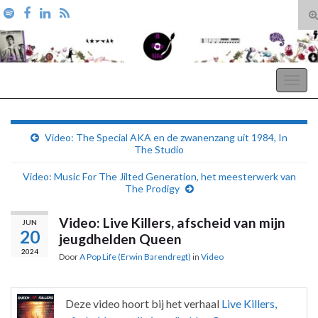
T
zo
Search for:
A Pop Life
Togg
navig
Video: The Special AKA en de zwanenzang uit 1984, In
The Studio
Video: Music For The Jilted Generation, het meesterwerk van
The Prodigy
Video: Live Killers, afscheid van mijn
JUN
20
jeugdhelden Queen
2024
Door
A Pop Life (Erwin Barendregt)
in
Video
Deze video hoort bij het verhaal
Live Killers,