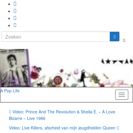
Search
Togg
for:
zoekf
A Pop Life
Toggl
naviga
Video: Prince And The Revolution & Sheila E. – A Love
Bizarre – Live 1986
Video: Live Killers, afscheid van mijn jeugdhelden Queen