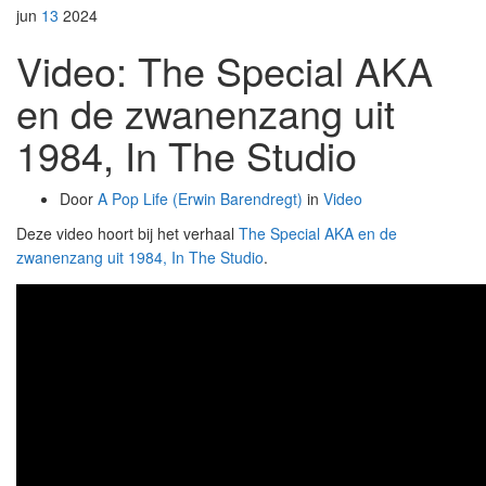
jun
13
2024
Video: The Special AKA
en de zwanenzang uit
1984, In The Studio
Door
A Pop Life (Erwin Barendregt)
in
Video
Deze video hoort bij het verhaal
The Special AKA en de
zwanenzang uit 1984, In The Studio
.