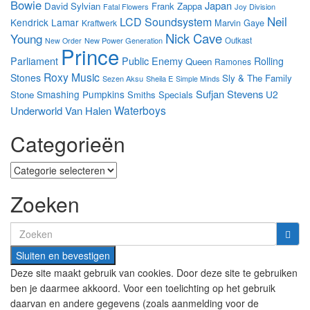
Bowie
Japan
David Sylvian
Frank Zappa
Fatal Flowers
Joy Division
Neil
LCD Soundsystem
Kendrick Lamar
Marvin Gaye
Kraftwerk
Nick Cave
Young
New Power Generation
Outkast
New Order
Prince
Parliament
Public Enemy
Rolling
Queen
Ramones
Roxy Music
Stones
Sly & The Family
Sezen Aksu
Sheila E
Simple Minds
Sufjan Stevens
Smashing Pumpkins
U2
Stone
Smiths
Specials
Waterboys
Underworld
Van Halen
Categorieën
Categorieën
Zoeken
Search
for:
Deze site maakt gebruik van cookies. Door deze site te gebruiken
ben je daarmee akkoord. Voor een toelichting op het gebruik
daarvan en andere gegevens (zoals aanmelding voor de