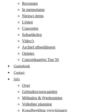
Recensies
In memoriams
Nieuws items
Lijsten
Concerten
Subartikelen
Video’s
Archief afbeeldingen
Opinies
Concertkaartjes Top 50
Gastenboek
Contact
Info
Over
Gebruiksvoorwaarden
Mijlpalen & (h)erkenning
Volledige planning
Kopafbeelding verwijzingen