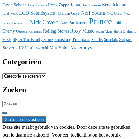
Japan
David Sylvian
Frank Zappa
Kendrick Lamar
Fatal Flowers
Joy Division
Neil Young
LCD Soundsystem
Kraftwerk
Marvin Gaye
New
New Order
Prince
Nick Cave
Parliament
Public
Power Generation
Outkast
Roxy Music
Enemy
Rolling Stones
Queen
Ramones
Sezen Aksu
Sheila E
Simple
Sufjan
Sly & The Family Stone
Smashing Pumpkins
Smiths
Specials
Minds
Waterboys
Stevens
Underworld
Van Halen
U2
Categorieën
Categorieën
Zoeken
Search
for:
Deze site maakt gebruik van cookies. Door deze site te gebruiken
ben je daarmee akkoord. Voor een toelichting op het gebruik