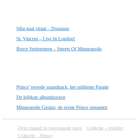
Meest recente recensies
Siba gaat viraal – Dounana
St. Vincent – Live In London!
Bruce Springsteen – Streets Of Minneapolis
Willekeurige artikelen
Prince’ tweede soundtrack, het sublieme Parade
De lelijkste albumhoezen
Minneapolis Genius, de eerste Prince opnamen
Deze maand in voorgaande jaren
Collectie – regulier
Collectie – Prince