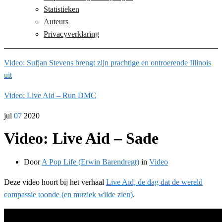
Statistieken
Auteurs
Privacyverklaring
Video: Sufjan Stevens brengt zijn prachtige en ontroerende Illinois
uit
Video: Live Aid – Run DMC
jul
07
2020
Video: Live Aid – Sade
Door
A Pop Life (Erwin Barendregt)
in
Video
Deze video hoort bij het verhaal
Live Aid, de dag dat de wereld
compassie toonde (en muziek wilde zien)
.