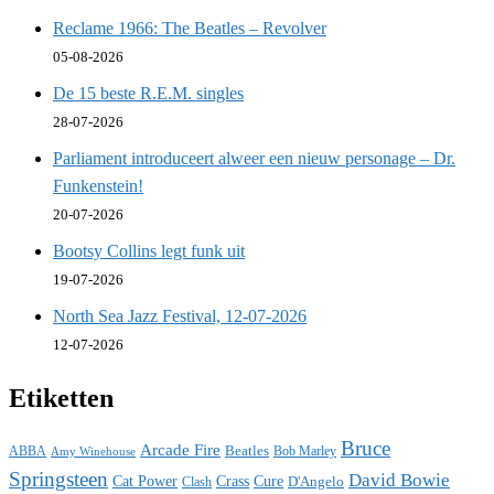
Reclame 1966: The Beatles – Revolver
05-08-2026
De 15 beste R.E.M. singles
28-07-2026
Parliament introduceert alweer een nieuw personage – Dr.
Funkenstein!
20-07-2026
Bootsy Collins legt funk uit
19-07-2026
North Sea Jazz Festival, 12-07-2026
12-07-2026
Etiketten
Bruce
Arcade Fire
ABBA
Beatles
Bob Marley
Amy Winehouse
Springsteen
David Bowie
Cat Power
Crass
Cure
D'Angelo
Clash