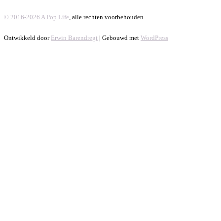
© 2016-2026 A Pop Life
, alle rechten voorbehouden
Ontwikkeld door
Erwin Barendregt
| Gebouwd met
WordPress