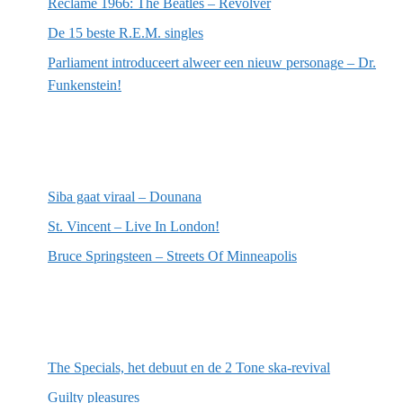
Reclame 1966: The Beatles – Revolver
De 15 beste R.E.M. singles
Parliament introduceert alweer een nieuw personage – Dr.
Funkenstein!
Meest recente recensies
Siba gaat viraal – Dounana
St. Vincent – Live In London!
Bruce Springsteen – Streets Of Minneapolis
Willekeurige artikelen
The Specials, het debuut en de 2 Tone ska-revival
Guilty pleasures