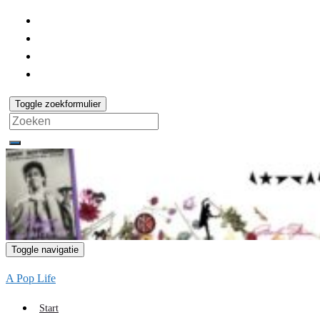
Toggle zoekformulier
Search
for:
Toggle navigatie
A Pop Life
Start