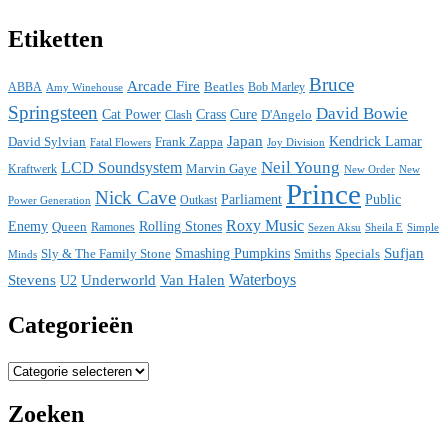
Etiketten
Bruce
Arcade Fire
ABBA
Beatles
Bob Marley
Amy Winehouse
Springsteen
David Bowie
Cat Power
Crass
Cure
D'Angelo
Clash
Japan
David Sylvian
Frank Zappa
Kendrick Lamar
Fatal Flowers
Joy Division
Neil Young
LCD Soundsystem
Kraftwerk
Marvin Gaye
New
New Order
Prince
Nick Cave
Parliament
Public
Power Generation
Outkast
Roxy Music
Enemy
Rolling Stones
Queen
Ramones
Sezen Aksu
Sheila E
Simple
Sufjan
Sly & The Family Stone
Smashing Pumpkins
Smiths
Specials
Minds
Waterboys
Stevens
Underworld
Van Halen
U2
Categorieën
Categorieën
Zoeken