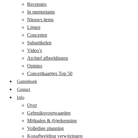
Recensies
In memoriams
Nieuws items
Lijsten
Concerten
Subartikelen
Video’s
Archief afbeeldingen
Opinies
Concertkaartjes Top 50
Gastenboek
Contact
Info
Over
Gebruiksvoorwaarden
Mijlpalen & (h)erkenning
Volledige planning
Kopafbeelding verwijzingen