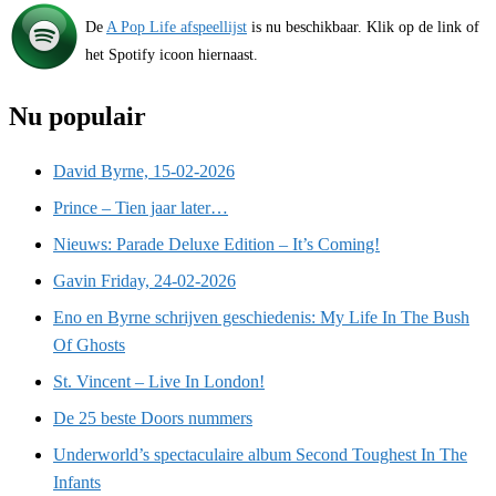
De
A Pop Life afspeellijst
is nu beschikbaar. Klik op de link of
het Spotify icoon hiernaast.
Nu populair
David Byrne, 15-02-2026
Prince – Tien jaar later…
Nieuws: Parade Deluxe Edition – It’s Coming!
Gavin Friday, 24-02-2026
Eno en Byrne schrijven geschiedenis: My Life In The Bush
Of Ghosts
St. Vincent – Live In London!
De 25 beste Doors nummers
Underworld’s spectaculaire album Second Toughest In The
Infants