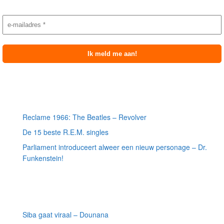
Nieuwsbrief aanmelding
Meest recente berichten
Reclame 1966: The Beatles – Revolver
De 15 beste R.E.M. singles
Parliament introduceert alweer een nieuw personage – Dr.
Funkenstein!
Meest recente recensies
Siba gaat viraal – Dounana