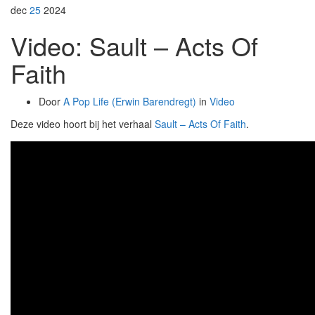
dec
25
2024
Video: Sault – Acts Of
Faith
Door
A Pop Life (Erwin Barendregt)
in
Video
Deze video hoort bij het verhaal
Sault – Acts Of Faith
.