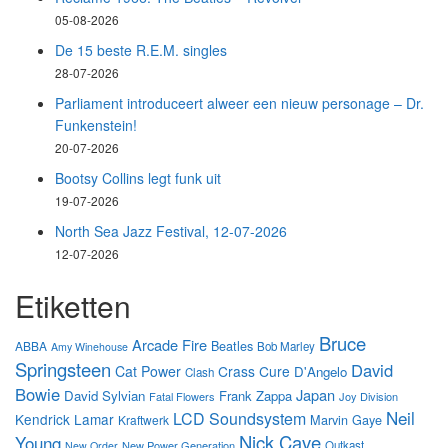
05-08-2026
De 15 beste R.E.M. singles
28-07-2026
Parliament introduceert alweer een nieuw personage – Dr.
Funkenstein!
20-07-2026
Bootsy Collins legt funk uit
19-07-2026
North Sea Jazz Festival, 12-07-2026
12-07-2026
Etiketten
Bruce
Arcade Fire
Beatles
ABBA
Bob Marley
Amy Winehouse
Springsteen
David
Cat Power
Crass
Cure
D'Angelo
Clash
Bowie
Japan
David Sylvian
Frank Zappa
Fatal Flowers
Joy Division
Neil
LCD Soundsystem
Kendrick Lamar
Marvin Gaye
Kraftwerk
Nick Cave
Young
New Power Generation
Outkast
New Order