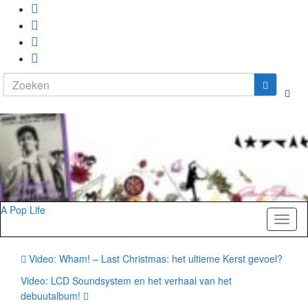
Search
Togg
for:
zoekf
A Pop Life
Toggl
naviga
Video: Wham! – Last Christmas: het ultieme Kerst gevoel?
Video: LCD Soundsystem en het verhaal van het
debuutalbum!