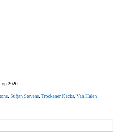
k op 2020.
tone
,
Sufjan Stevens
,
Tröckener Kecks
,
Van Halen