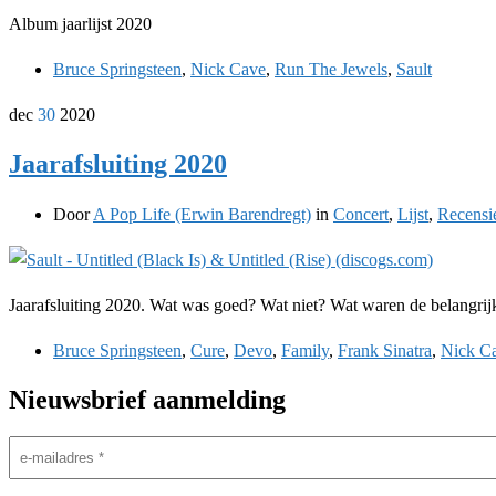
Album jaarlijst 2020
Bruce Springsteen
,
Nick Cave
,
Run The Jewels
,
Sault
dec
30
2020
Jaarafsluiting 2020
Door
A Pop Life (Erwin Barendregt)
in
Concert
,
Lijst
,
Recensi
Jaarafsluiting 2020. Wat was goed? Wat niet? Wat waren de belangrij
Bruce Springsteen
,
Cure
,
Devo
,
Family
,
Frank Sinatra
,
Nick C
Nieuwsbrief aanmelding