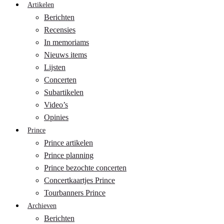
Artikelen
Berichten
Recensies
In memoriams
Nieuws items
Lijsten
Concerten
Subartikelen
Video’s
Opinies
Prince
Prince artikelen
Prince planning
Prince bezochte concerten
Concertkaartjes Prince
Tourbanners Prince
Archieven
Berichten