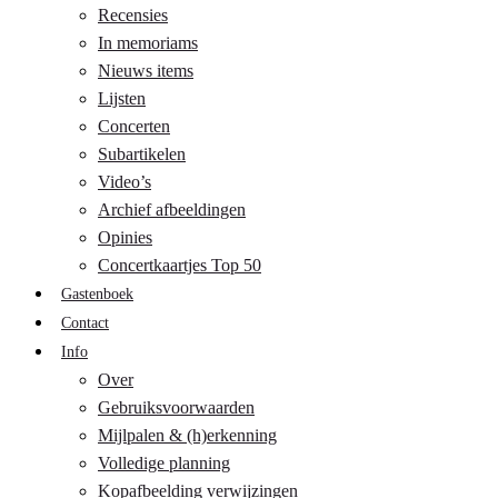
Recensies
In memoriams
Nieuws items
Lijsten
Concerten
Subartikelen
Video’s
Archief afbeeldingen
Opinies
Concertkaartjes Top 50
Gastenboek
Contact
Info
Over
Gebruiksvoorwaarden
Mijlpalen & (h)erkenning
Volledige planning
Kopafbeelding verwijzingen