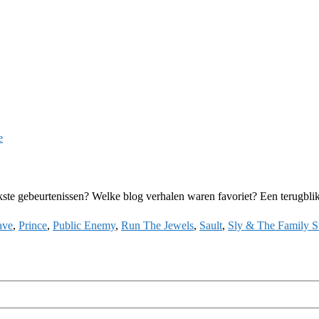
e
kste gebeurtenissen? Welke blog verhalen waren favoriet? Een terugbli
ave
,
Prince
,
Public Enemy
,
Run The Jewels
,
Sault
,
Sly & The Family S