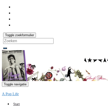
Toggle zoekformulier
Search
for:
Toggle navigatie
A Pop Life
Start