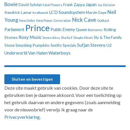
Bowie
Japan
David Sylvian
Frank Zappa
Fatal Flowers
Joy Division
Neil
LCD Soundsystem
Kendrick Lamar
Kraftwerk
Marvin Gaye
Nick Cave
Young
New Order
New Power Generation
Outkast
Prince
Parliament
Public Enemy
Rolling
Queen
Ramones
Roxy Music
Stones
Sly & The Family
Sezen Aksu
Sheila E
Simple Minds
Sufjan Stevens
U2
Stone
Smashing Pumpkins
Smiths
Specials
Underworld
Van Halen
Waterboys
Deze site maakt gebruik van cookies. Door deze site te
gebruiken ben je daarmee akkoord. Voor een toelichting op
het gebruik daarvan en andere gegevens (zoals aanmelding
voor de nieuwsbrief) verwijs ik graag naar de
Privacyverklaring.