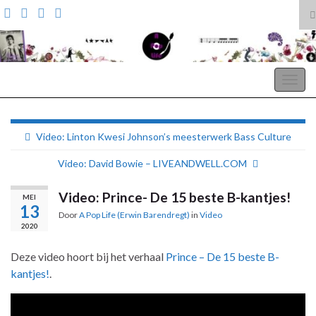
T
z
Search for:
A Pop Life
Togg
navig
Video: Linton Kwesi Johnson’s meesterwerk Bass Culture
Video: David Bowie – LIVEANDWELL.COM
Video: Prince- De 15 beste B-kantjes!
MEI
13
Door
A Pop Life (Erwin Barendregt)
in
Video
2020
Deze video hoort bij het verhaal
Prince – De 15 beste B-
kantjes!
.