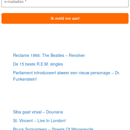
Meest recente berichten
Reclame 1966: The Beatles – Revolver
De 15 beste R.E.M. singles
Parliament introduceert alweer een nieuw personage – Dr.
Funkenstein!
Meest recente recensies
Siba gaat viraal – Dounana
St. Vincent – Live In London!
Bruce Springsteen – Streets Of Minneapolis