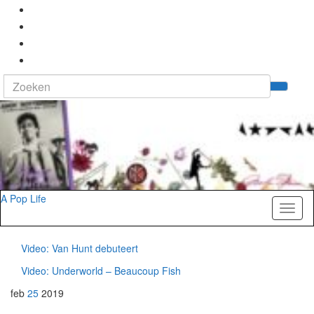
Search
Tog
for:
zoek
A Pop Life
Toggl
naviga
Video: Van Hunt debuteert
Video: Underworld – Beaucoup Fish
feb
25
2019