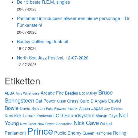
De 15 beste R.E.M. singles
28-07-2026
Parliament introduceert alweer een nieuw personage – Dr.
Funkenstein!
20-07-2026
Bootsy Collins legt funk uit
19-07-2026
North Sea Jazz Festival, 12-07-2026
12-07-2026
Etiketten
Bruce
Arcade Fire
Beatles
ABBA
Bob Marley
Amy Winehouse
Springsteen
David
Cat Power
Crass
Cure
D'Angelo
Clash
Bowie
Japan
David Sylvian
Frank Zappa
Fatal Flowers
Joy Division
Neil
LCD Soundsystem
Kendrick Lamar
Marvin Gaye
Kraftwerk
Nick Cave
Young
New Power Generation
Outkast
New Order
Prince
Parliament
Public Enemy
Rolling
Queen
Ramones