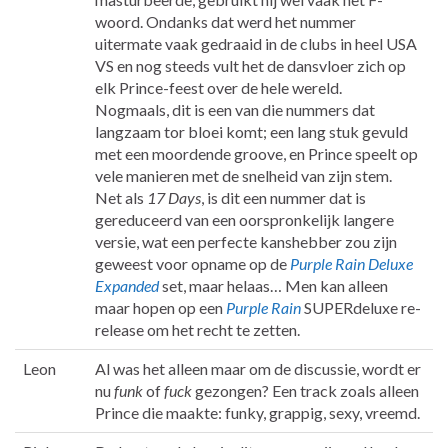
woord. Ondanks dat werd het nummer
uitermate vaak gedraaid in de clubs in heel USA
VS en nog steeds vult het de dansvloer zich op
elk Prince-feest over de hele wereld.
Nogmaals, dit is een van die nummers dat
langzaam tor bloei komt; een lang stuk gevuld
met een moordende groove, en Prince speelt op
vele manieren met de snelheid van zijn stem.
Net als
17 Days
, is dit een nummer dat is
gereduceerd van een oorspronkelijk langere
versie, wat een perfecte kanshebber zou zijn
geweest voor opname op de
Purple Rain Deluxe
Expanded
set, maar helaas… Men kan alleen
maar hopen op een
Purple Rain
SUPERdeluxe re-
release om het recht te zetten.
Leon
Al was het alleen maar om de discussie, wordt er
nu
funk
of
fuck
gezongen? Een track zoals alleen
Prince die maakte: funky, grappig, sexy, vreemd.