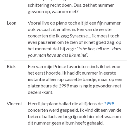
schittering recht doen. Dus, zet het nummer
gewoon op, waarom niet?
Leon
Vooral live op piano toch altijd een fijn nummer,
ook vocaal zit er alles in. Een van de eerste
concerten die ik zag; Syracuse… ik moest toch
even pauzeren om te zien of ik het goed zag, op
het moment dat hij zegt:
“Is he fine, tell me…does
your man have an ass like mine”
.
Rick
Een van mijn Prince favorieten sinds ik het voor
het eerst hoorde. Ik had dit nummer in eerste
instantie alleen op cassette bandje, maar op een
platenbeurs de
1999
maxi single gevonden met
deze B-kant.
Vincent
Heerlijke pianoballad die al tijdens de
1999
concerten werd gespeeld. Ik vind dit een van de
betere ballads en begrijp ook hier niet waarom
dit nummer geen album heeft gehaald.