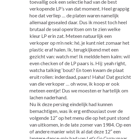
toevallig ook een selectie had van de best
verkopende LP’s van dat moment. Heel grappig
hoe dat verliep … de platen waren namelijk
allemaal gesealed daar. Dus ik moest toch heel
brutaal de seal openritsen om te zien welke
kleur LP erin zat. Meteen natuurlijk een
verkoper op m’n nek: hé, je kunt niet zomaar het
plastic eraf halen. Ik, terugkijkend met een
gezicht van: watch me! Ik meldde hem kalm: wil
even checken of de LP paars is. Hij: yeah right,
watcha talking ‘bout? En toen kwam de plaat
eruit rollen: inderdaad, paars! Haha! Dat gezicht
van die verkoper … oh wow, ik koop er ook
meteen eentje! Dus we moesten er hartelijk om
lachen naderhand.
Nu ik deze persing eindelijk had kunnen
bemachtigen, was ik erg enthousiast over de
volgende 12″ op het menu die op het punt stond
van uitkomen, in de late zomer van 1984. Op een
of andere manier wist ik al dat deze 12″ een
langere dance-mix had van
Let’s Go Crazy
maar