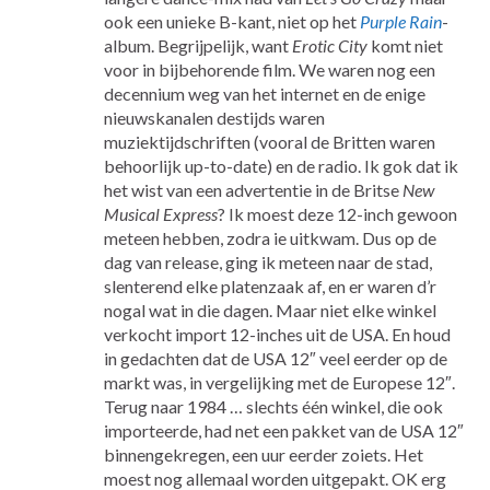
ook een unieke B-kant, niet op het
Purple Rain
-
album. Begrijpelijk, want
Erotic City
komt niet
voor in bijbehorende film. We waren nog een
decennium weg van het internet en de enige
nieuwskanalen destijds waren
muziektijdschriften (vooral de Britten waren
behoorlijk up-to-date) en de radio. Ik gok dat ik
het wist van een advertentie in de Britse
New
Musical Express
? Ik moest deze 12-inch gewoon
meteen hebben, zodra ie uitkwam. Dus op de
dag van release, ging ik meteen naar de stad,
slenterend elke platenzaak af, en er waren d’r
nogal wat in die dagen. Maar niet elke winkel
verkocht import 12-inches uit de USA. En houd
in gedachten dat de USA 12″ veel eerder op de
markt was, in vergelijking met de Europese 12″.
Terug naar 1984 … slechts één winkel, die ook
importeerde, had net een pakket van de USA 12″
binnengekregen, een uur eerder zoiets. Het
moest nog allemaal worden uitgepakt. OK erg