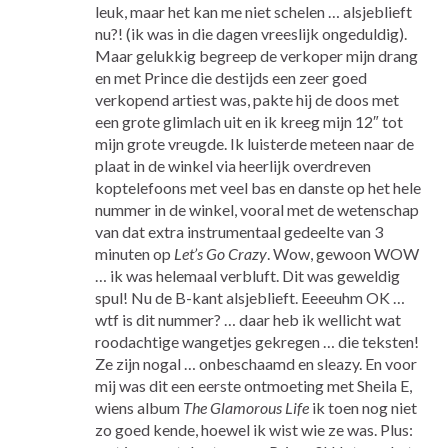
leuk, maar het kan me niet schelen … alsjeblieft
nu?! (ik was in die dagen vreeslijk ongeduldig).
Maar gelukkig begreep de verkoper mijn drang
en met Prince die destijds een zeer goed
verkopend artiest was, pakte hij de doos met
een grote glimlach uit en ik kreeg mijn 12″ tot
mijn grote vreugde. Ik luisterde meteen naar de
plaat in de winkel via heerlijk overdreven
koptelefoons met veel bas en danste op het hele
nummer in de winkel, vooral met de wetenschap
van dat extra instrumentaal gedeelte van 3
minuten op
Let’s Go Crazy
. Wow, gewoon WOW
… ik was helemaal verbluft. Dit was geweldig
spul! Nu de B-kant alsjeblieft. Eeeeuhm OK …
wtf is dit nummer? … daar heb ik wellicht wat
roodachtige wangetjes gekregen … die teksten!
Ze zijn nogal … onbeschaamd en sleazy. En voor
mij was dit een eerste ontmoeting met Sheila E,
wiens album
The Glamorous Life
ik toen nog niet
zo goed kende, hoewel ik wist wie ze was. Plus: