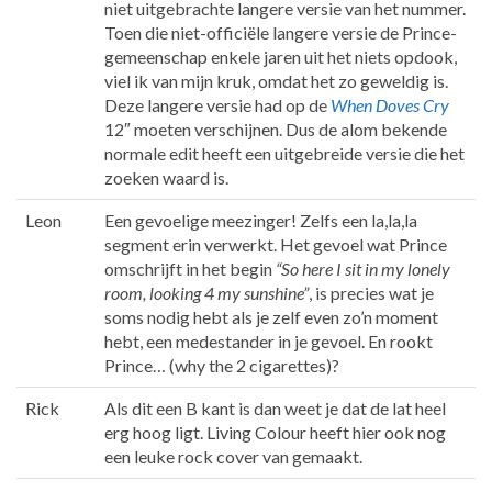
niet uitgebrachte langere versie van het nummer.
Toen die niet-officiële langere versie de Prince-
gemeenschap enkele jaren uit het niets opdook,
viel ik van mijn kruk, omdat het zo geweldig is.
Deze langere versie had op de
When Doves Cry
12″ moeten verschijnen. Dus de alom bekende
normale edit heeft een uitgebreide versie die het
zoeken waard is.
Leon
Een gevoelige meezinger! Zelfs een la,la,la
segment erin verwerkt. Het gevoel wat Prince
omschrijft in het begin
“So here I sit in my lonely
room, looking 4 my sunshine”
, is precies wat je
soms nodig hebt als je zelf even zo’n moment
hebt, een medestander in je gevoel. En rookt
Prince… (why the 2 cigarettes)?
Rick
Als dit een B kant is dan weet je dat de lat heel
erg hoog ligt. Living Colour heeft hier ook nog
een leuke rock cover van gemaakt.