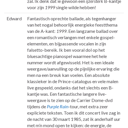
zal. Ik denk dat ie gewoon een
ijzersterk
B-kantje
voor zijn
1999
single wilde hebben!
Edward
Fantastisch oprechte ballade, als tegenhanger
van het nogal behoorlijk energieke feestthema
van de A-kant:
1999
. Een langzame ballad over
een romantisch verlangen met enkele gospel-
elementen, en bijpassende vocalen in zijn
falsetto-bereik. Ik ben vooral dol op het
bluesachtige pianospel waarmee het hele
nummer wordt afgewisseld. Het is een ideale
weergave/aanvulling op de pijnlijke ervaring die
men na een breuk kan voelen. Een absolute
klassieker in de Prince-catalogus en vele malen
live gespeeld, ondanks dat het slechts een B-
kantje was. Een fantastische langere live-
weergave is te zien op de Carrier Dome-dvd
tijdens de
Purple Rain
-tour, met extra zeer
expliciete teksten. Toen ik dit concert live zag in
de nacht van 30 maart 1985, zat ik anderhalf uur
met m’n mond open te kijken: de energie, de