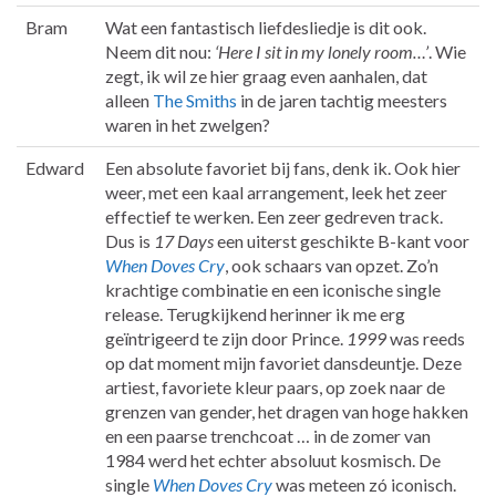
Bram
Wat een fantastisch liefdesliedje is dit ook.
Neem dit nou:
‘Here I sit in my lonely room…’
. Wie
zegt, ik wil ze hier graag even aanhalen, dat
alleen
The Smiths
in de jaren tachtig meesters
waren in het zwelgen?
Edward
Een absolute favoriet bij fans, denk ik. Ook hier
weer, met een kaal arrangement, leek het zeer
effectief te werken. Een zeer gedreven track.
Dus is
17 Days
een uiterst geschikte B-kant voor
When Doves Cry
, ook schaars van opzet. Zo’n
krachtige combinatie en een iconische single
release. Terugkijkend herinner ik me erg
geïntrigeerd te zijn door Prince.
1999
was reeds
op dat moment mijn favoriet dansdeuntje. Deze
artiest, favoriete kleur paars, op zoek naar de
grenzen van gender, het dragen van hoge hakken
en een paarse trenchcoat … in de zomer van
1984 werd het echter absoluut kosmisch. De
single
When Doves Cry
was meteen zó iconisch.