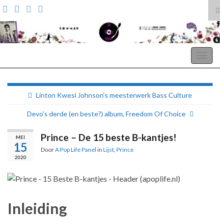
T
z
Search for:
A Pop Life
Togg
navig
Linton Kwesi Johnson’s meesterwerk Bass Culture
Devo’s derde (en beste?) album, Freedom Of Choice
Prince – De 15 beste B-kantjes!
MEI
15
Door
A Pop Life Panel
in
Lijst
,
Prince
2020
Inleiding