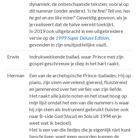
dynamiek, de onbeschaamde teksten, vooral op
dit nummer (onder andere).
‘Is he fine? Tell me, has
he got an ass like mine?’
Geweldig gewoon, als je
je realiseert dat de halve wereld toekijkt.
In 2019 ook uitgebracht in een uitgebreidere
versie op de
1999 Super Deluxe Edition
,
gevonden in zijn onuitputtelijke vault.
Erwin
Indrukwekkende ballad, waar Prince met zijn
gospel geschreeuw je diep in het hart raakt.
Herman
Een van de archetypische Prince-ballades. Hij op
piano, zijn stem wervelend, gierend, fluisterend
en jammerend over het verlies van zijn liefde.
Het raakt alle juiste noten en het staat hoog op
mijn lijst omdat het een van die nummers is waar
hij zijn stem als instrument gebruikt (luister ook
naar B-side
God (Vocal)
en
Solo
uit 1994 en je
weet wat ik bedoel).
Het is een van die liedjes die je eigenlijk niet kunt
beschrijven, want geen woorden kunnen de