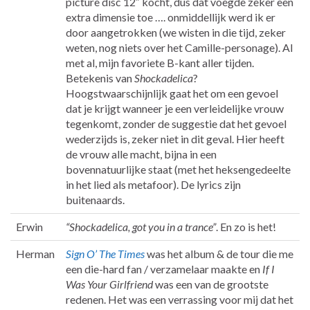
picture disc 12″ kocht, dus dat voegde zeker een
extra dimensie toe …. onmiddellijk werd ik er
door aangetrokken (we wisten in die tijd, zeker
weten, nog niets over het Camille-personage). Al
met al, mijn favoriete B-kant aller tijden.
Betekenis van
Shockadelica
?
Hoogstwaarschijnlijk gaat het om een gevoel
dat je krijgt wanneer je een verleidelijke vrouw
tegenkomt, zonder de suggestie dat het gevoel
wederzijds is, zeker niet in dit geval. Hier heeft
de vrouw alle macht, bijna in een
bovennatuurlijke staat (met het heksengedeelte
in het lied als metafoor). De lyrics zijn
buitenaards.
Erwin
“Shockadelica, got you in a trance”
. En zo is het!
Herman
Sign O’ The Times
was het album & de tour die me
een die-hard fan / verzamelaar maakte en
If I
Was Your Girlfriend
was een van de grootste
redenen. Het was een verrassing voor mij dat het