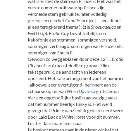
wat is er met de stem van Prince ?! Het was het
eerste nummer ooit waarop Prince zijn
versnelde stem gebruikte, later volledig
gerealiseerd in het
Camille
-project … wordt het
al een terugkerend thema?! (zie
Shockadelica
en
Feel U Up
).
Erotic City
bevat feitelijk een
kakofonie aan stemmen; sommigen versneld,
sommigen vertraagd, sommigen van Prince zelf,
sommigen van Sheila E.
Gewoon zo weggeblazen door deze 12″…
Erotic
City
heeft zo’n aanstekelijke groove. Slim
tekstgebruik, de aandacht van iedereen
opeisend. Het kale arrangement van het nummer
-alhoewel zeer overtuigend- herinnert aan de
schaarse opzet van
When Doves Cry
, ofschoon
hier een ongelooflijke baslijn aanwezig, naast
dat het nummer heerlijk funky is. Het werd
gezegd dat Prince aanzienlijk geïnspireerd werd
door Laid Back’s
White Horse
voor dit nummer.
Luister daar maar eens naar.
Ik besloot meteen daar in de platenwinkel dat