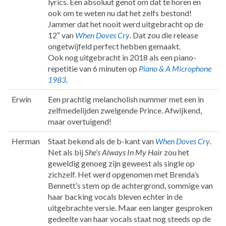
lyrics. Een absoluut genot om dat te horen en
ook om te weten nu dat het zelfs bestond!
Jammer dat het nooit werd uitgebracht op de
12″ van
When Doves Cry
. Dat zou die release
ongetwijfeld perfect hebben gemaakt.
Ook nog uitgebracht in 2018 als een piano-
repetitie van 6 minuten op
Piano & A Microphone
1983
.
Erwin
Een prachtig melancholish nummer met een in
zelfmedelijden zwelgende Prince. Afwijkend,
maar overtuigend!
Herman
Staat bekend als de b-kant van
When Doves Cry
.
Net als bij
She’s Always In My Hair
zou het
geweldig genoeg zijn geweest als single op
zichzelf. Het werd opgenomen met Brenda’s
Bennett’s stem op de achtergrond, sommige van
haar backing vocals bleven echter in de
uitgebrachte versie. Maar een langer gesproken
gedeelte van haar vocals staat nog steeds op de