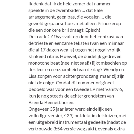
Ik denk dat ik de hele zomer dat nummer
speelde in de zwembaden … dat kale
arrangement, geen bas, die vocalen … die
geweldige paarse hoes met alleen Prince erop
die een donkere bril draagt. Episch!
De track
17 Days
valt op door het contrast van
de trieste en eenzame teksten (van een minnaar
die al 17 dagen weg is) tegen het nogal vrolijk
klinkend ritme. Hoewel, de duidelijk gedreven
monotone beat (nee, niet saai!) lijkt misschien op
de sleur en eenzaamheid van de dag? Wendy en
Lisa zorgen voor achtergrondzang, maar zij zijn
niet de enige. Omdat dit nummer origineel
bedoeld was voor een tweede LP met Vanity 6,
kun je nog steeds de achtergrondstem van
Brenda Bennett horen.
Ongeveer 35 jaar later werd eindelijk een
volledige versie (7:23) ontdekt in de kluizen, met
een uitgebreid instrumentaal gedeelte (nadat de
vertrouwde 3:54 versie wegzakt), evenals extra