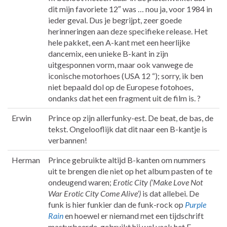
dit mijn favoriete 12″ was … nou ja, voor 1984 in
ieder geval. Dus je begrijpt, zeer goede
herinneringen aan deze specifieke release. Het
hele pakket, een A-kant met een heerlijke
dancemix, een unieke B-kant in zijn
uitgesponnen vorm, maar ook vanwege de
iconische motorhoes (USA 12 “); sorry, ik ben
niet bepaald dol op de Europese fotohoes,
ondanks dat het een fragment uit de film is. ?
Erwin
Prince op zijn allerfunky-est. De beat, de bas, de
tekst. Ongelooflijk dat dit naar een B-kantje is
verbannen!
Herman
Prince gebruikte altijd B-kanten om nummers
uit te brengen die niet op het album pasten of te
ondeugend waren;
Erotic City (‘Make Love Not
War Erotic City Come Alive’)
is dat allebei. De
funk is hier funkier dan de funk-rock op
Purple
Rain
en hoewel er niemand met een tijdschrift
masturbeerde, gebruikt hij wel vaak het F-