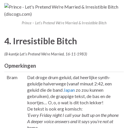
Prince – Let’s Pretend We’re Married & Irresistible Bitch
4. Irresistible Bitch
(B-kantje Let’s Pretend We’re Married, 16-11-1983)
Opmerkingen
Bram
Dat droge drum geluid, dat heerlijke synth-
geluidje halverwege (vanaf minuut 2:42, een
geluid die de band
Japan
zo zou kunnen
gebruiken), de grappige tekst, de bas en de
koortjes… O, o, o wat is dit toch lekker!
De tekst is ook erg komisch:
‘Every Friday night I call your butt up on the phone
A deeper voice answers and it says you’re not at
home