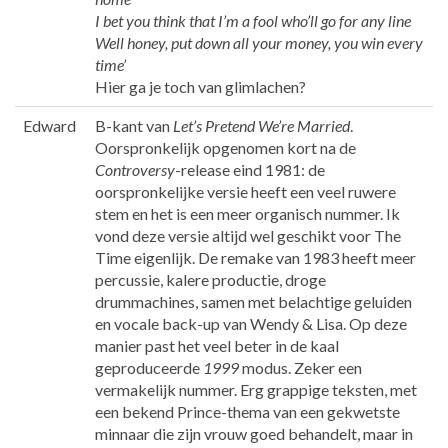
I bet you think that I’m a fool who’ll go for any line
Well honey, put down all your money, you win every
time’
Hier ga je toch van glimlachen?
Edward
B-kant van
Let’s Pretend We’re Married
.
Oorspronkelijk opgenomen kort na de
Controversy
-release eind 1981: de
oorspronkelijke versie heeft een veel ruwere
stem en het is een meer organisch nummer. Ik
vond deze versie altijd wel geschikt voor The
Time eigenlijk. De remake van 1983 heeft meer
percussie, kalere productie, droge
drummachines, samen met belachtige geluiden
en vocale back-up van Wendy & Lisa. Op deze
manier past het veel beter in de kaal
geproduceerde
1999
modus. Zeker een
vermakelijk nummer. Erg grappige teksten, met
een bekend Prince-thema van een gekwetste
minnaar die zijn vrouw goed behandelt, maar in