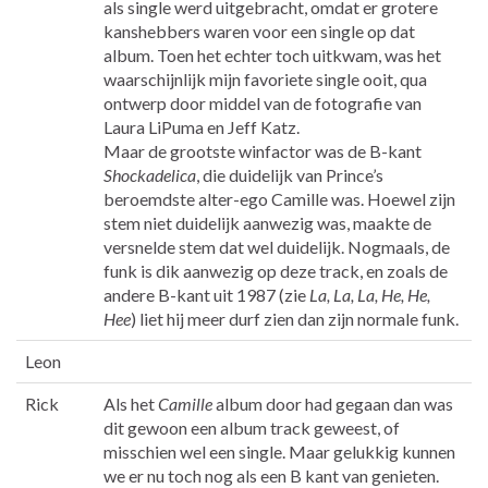
als single werd uitgebracht, omdat er grotere
kanshebbers waren voor een single op dat
album. Toen het echter toch uitkwam, was het
waarschijnlijk mijn favoriete single ooit, qua
ontwerp door middel van de fotografie van
Laura LiPuma en Jeff Katz.
Maar de grootste winfactor was de B-kant
Shockadelica
, die duidelijk van Prince’s
beroemdste alter-ego Camille was. Hoewel zijn
stem niet duidelijk aanwezig was, maakte de
versnelde stem dat wel duidelijk. Nogmaals, de
funk is dik aanwezig op deze track, en zoals de
andere B-kant uit 1987 (zie
La, La, La, He, He,
Hee
) liet hij meer durf zien dan zijn normale funk.
Leon
Rick
Als het
Camille
album door had gegaan dan was
dit gewoon een album track geweest, of
misschien wel een single. Maar gelukkig kunnen
we er nu toch nog als een B kant van genieten.