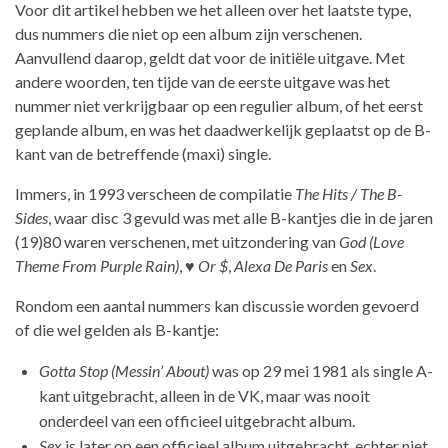
Voor dit artikel hebben we het alleen over het laatste type,
dus nummers die niet op een album zijn verschenen.
Aanvullend daarop, geldt dat voor de initiële uitgave. Met
andere woorden, ten tijde van de eerste uitgave was het
nummer niet verkrijgbaar op een regulier album, of het eerst
geplande album, en was het daadwerkelijk geplaatst op de B-
kant van de betreffende (maxi) single.
Immers, in 1993 verscheen de compilatie
The Hits / The B-
Sides
, waar disc 3 gevuld was met alle B-kantjes die in de jaren
(19)80 waren verschenen, met uitzondering van
God (Love
Theme From Purple Rain)
,
♥ Or $
,
Alexa De Paris
en
Sex
.
Rondom een aantal nummers kan discussie worden gevoerd
of die wel gelden als B-kantje:
Gotta Stop (Messin’ About)
was op 29 mei 1981 als single A-
kant uitgebracht, alleen in de VK, maar was nooit
onderdeel van een officieel uitgebracht album.
Sex
is later op een officieel album uitgebracht, echter niet