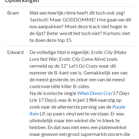
Opmerkingen
Bram
Wat een heerlijk ritme heeft dit toch ook zeg!
’tastisch! Maar GODDOMME! Hoe gaan we dit
nou aanpakken? Moet deze track niet hoger in
de lijst? Beter wordt het toch niet? Kortom: niet
te doen deze top 15.
Edward
De volledige titel is eigenlijk:
Erotic City (Make
Love Not War; Erotic City Come Alive)
zoals
vermeld op de 12″
Let’s Go Crazy
waar dit
nummer de B-kant van is. Gemakkelijk een van
de meest gevierde, en zeker een van de meest
controversiële killer B-sides.
Na de iconische single
When Doves Cry
/
17 Days
(zie
17 Days
), was ik in juni 1984 naarstig op
zoek naar de allereerste persing van de
Purple
Rain
LP, op paars vinyl wel te verstaan. Er was
uiteindelijk maar één winkel die ‘m bleek te
hebben. En dat was niet eens een platenwinkel
maar gewoon een groot supermarktconcern die