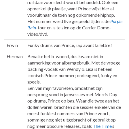
ruil daarvoor slecht wordt behandeld. Ook een
opmerkelijk plaatje, want Prince wijst hier al
vooruit naar de toen nog opkomende hiphop.
Het nummer werd live gespeeld tijdens de
Purple
Rain
-tour en is te zien op de Carrier Dome-
video/dvd.
Erwin
Funky drums van Prince, rap avant la lettre?
Herman
Bevatte het b-woord, dus kwam niet in
aanmerking voor albumgebruik. Met de vroege
backing-vocals van Wendy & Lisa is het een
iconisch Prince-nummer; ondeugend, funky en
speels.
Een van mijn favorieten, omdat het zijn
oorsprong vond in jamsessies met Morris Day
op drums, Prince op bas. Waar die twee aan het
dollen waren, brachten die sessies enkele van de
meest funkiest nummers van Prince voort,
sommige nog niet uitgebracht of gebruikt op
nog meer obscure releases, zoals
The Time
’s